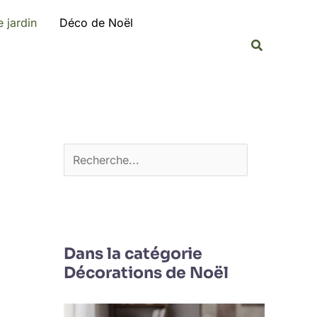
R
 jardin
Déco de Noël
e
Recherche
c
h
e
r
c
h
e
r
Dans la catégorie
Décorations de Noël