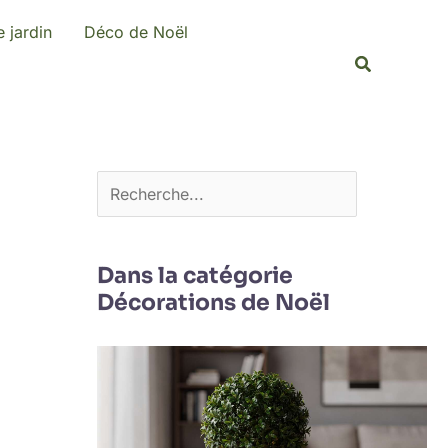
R
 jardin
Déco de Noël
e
Recherche
c
h
e
r
c
h
e
Dans la catégorie
Décorations de Noël
r