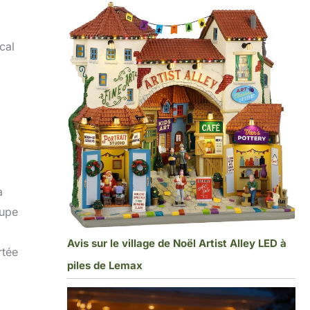
cal
à
cupe
.
Avis sur le village de Noël Artist Alley LED à
rtée
piles de Lemax