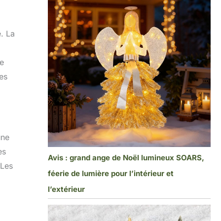
e. La
ve
res
une
es
Avis : grand ange de Noël lumineux SOARS,
 Les
féerie de lumière pour l’intérieur et
l’extérieur