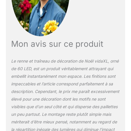
effets, l'éclairage lent, le
scintillement/clignotement, la
vague, la poursuite/le
ruissellement de l'eau, le
séquentiel, l'allumage
permanent et le fondu lent, il
s'illumine magnifiquement et
Mon avis sur ce produit
crée une ambiance de
vacances magique
Le renne et traîneau de décoration de Noël vidaXL, orné
de 60 LED, est un produit véritablement attrayant qui
embellit instantanément mon espace. Les finitions sont
impeccables et l’article correspond parfaitement à sa
description. Cependant, le prix me paraît excessivement
élevé pour une décoration dont les motifs ne sont
visibles que d’un seul côté et qui disperse des paillettes
un peu partout. Le montage reste plutôt simple mais
mériterait d’être mieux pensé, notamment au regard de
la répartition inégale des lumières qui diminue l’impact