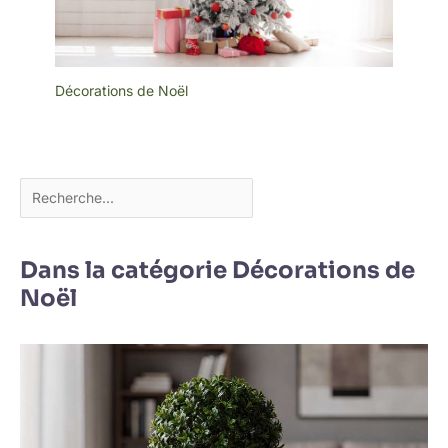
pour créer une
atmosphère de vacances
chaleureuse. Remarque :
évitez de plonger le
boîtier à piles dans l'eau
pendant une longue
Décorations de Noël
période
Dans la catégorie Décorations de
Noël