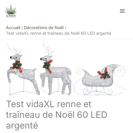
Aller
R
au
e
contenu
c
Accueil
Décorations de Noël
h
Test vidaXL renne et traîneau de Noël 60 LED argenté
e
r
c
h
e
r
Test vidaXL renne et
traîneau de Noël 60 LED
argenté