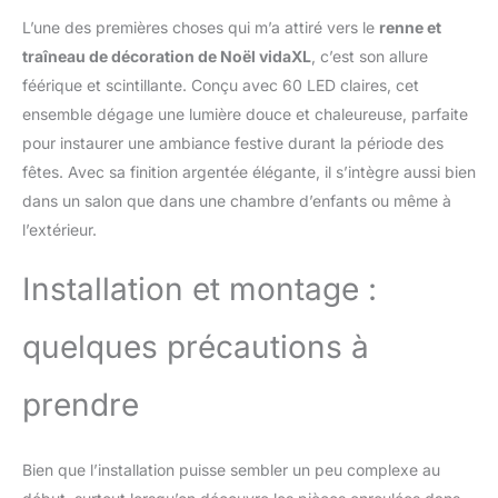
effets, l'éclairage lent, le
L’une des premières choses qui m’a attiré vers le
renne et
scintillement/clignotement, la
traîneau de décoration de Noël vidaXL
, c’est son allure
vague, la poursuite/le
féérique et scintillante. Conçu avec 60 LED claires, cet
ruissellement de l'eau, le
ensemble dégage une lumière douce et chaleureuse, parfaite
séquentiel, l'allumage
permanent et le fondu lent, il
pour instaurer une ambiance festive durant la période des
s'illumine magnifiquement et
fêtes. Avec sa finition argentée élégante, il s’intègre aussi bien
crée une ambiance de
dans un salon que dans une chambre d’enfants ou même à
vacances magique
l’extérieur.
Installation et montage :
quelques précautions à
prendre
Bien que l’installation puisse sembler un peu complexe au