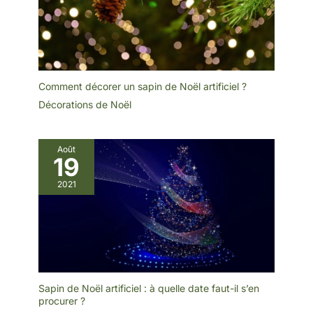
à utiliser】: la décoration
les escaliers, les portes,
extérieure gonflable du
les fenêtres, les couloirs
Père Noël de Noël est
et d'autres endroits 🎁
équipée d'un puissant
【Étanche et alimentée
souffleur étanche qui
par piles】: Les boîtes
permet un gonflage
cadeaux de décoration de
efficace et rapide. Il suffit
Noël sont étanches et
de le brancher sur une
peuvent être utilisées à
alimentation électrique et
Comment décorer un sapin de Noël artificiel ?
l'intérieur et à l'extérieur.
le Père Noël gonflable se
Pour le fonctionnement
Décorations de Noël
gonflera automatiquement
des boîtes cadeaux,
en quelques secondes,
seules 3 piles AA sont
tout en conservant son
nécessaires (piles non
état gonflé. (Conseil :
incluses) et vous pouvez
veuillez ne pas bloquer
les placer n'importe où
Août
19
les évents du ventilateur.)
pour créer une
🎅【Facile à installer et à
atmosphère de vacances
ranger】 : vous pouvez
chaleureuse. Remarque :
2021
poser le Père Noël
évitez de plonger le
gonflable de Noël sur le
boîtier à piles dans l'eau
sol, fermer la fermeture
pendant une longue
éclair inférieure et
période
connecter l'alimentation
électrique. Une fois
gonflé, vous pouvez fixer
la décoration gonflable
du Père Noël avec des
cordes et des piquets
Sapin de Noël artificiel : à quelle date faut-il s’en
pour vous assurer qu'elle
procurer ?
ne s'envolera pas avec le