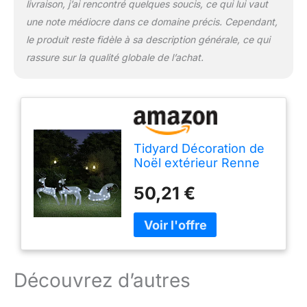
livraison, j’ai rencontré quelques soucis, ce qui lui vaut
une note médiocre dans ce domaine précis. Cependant,
le produit reste fidèle à sa description générale, ce qui
rassure sur la qualité globale de l’achat.
Tidyard Décoration de
Noël extérieur Renne
et Traîneau Lumineux
50,21 €
LED 60 lumières Blanc
Froid, matériau Maille
métal, 8 Effets
d'éclairage, USB 5V,
pour Jardin
Découvrez d’autres