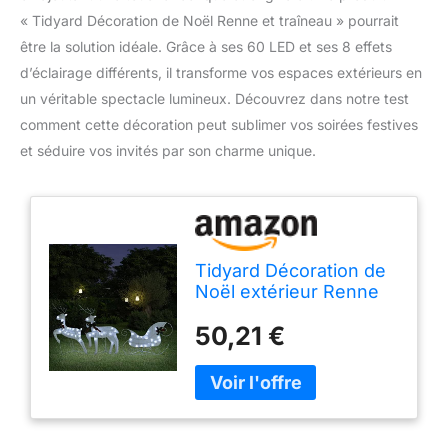
« Tidyard Décoration de Noël Renne et traîneau » pourrait
être la solution idéale. Grâce à ses 60 LED et ses 8 effets
d’éclairage différents, il transforme vos espaces extérieurs en
un véritable spectacle lumineux. Découvrez dans notre test
comment cette décoration peut sublimer vos soirées festives
et séduire vos invités par son charme unique.
Tidyard Décoration de
Noël extérieur Renne
et Traîneau Lumineux
50,21 €
LED 60 lumières Blanc
Froid, matériau Maille
métal, 8 Effets
d'éclairage, USB 5V,
pour Jardin