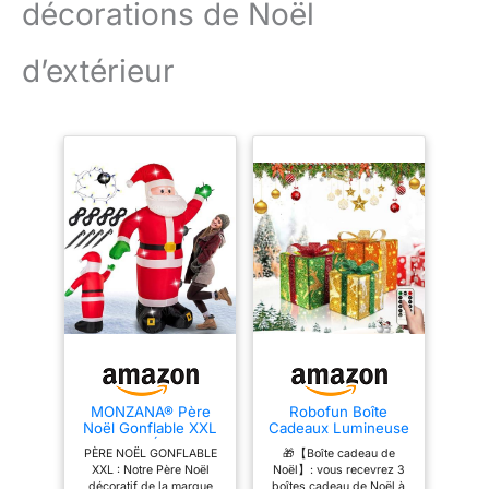
décorations de Noël
d’extérieur
MONZANA® Père
Robofun Boîte
Noël Gonflable XXL
Cadeaux Lumineuse
250cm - Éclairage
de Noël, Lot de 3
PÈRE NOËL GONFLABLE
🎁【Boîte cadeau de
LED IP44 Lumineux
Boîte Cadeaux
XXL : Notre Père Noël
Noël】: vous recevrez 3
- Matériel de
Lumineuse de Noël
décoratif de la marque
boîtes cadeau de Noël à