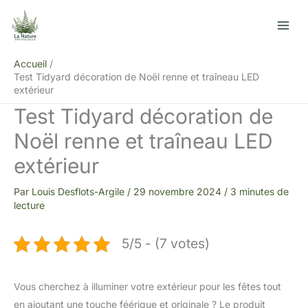
Aller
R
au
e
contenu
c
Accueil
h
Test Tidyard décoration de Noël renne et traîneau LED
e
extérieur
r
Test Tidyard décoration de
c
Noël renne et traîneau LED
h
extérieur
e
r
Par
Louis Desflots-Argile
/
29 novembre 2024
/
3 minutes de
lecture
5/5 - (7 votes)
Vous cherchez à illuminer votre extérieur pour les fêtes tout
en ajoutant une touche féérique et originale ? Le produit