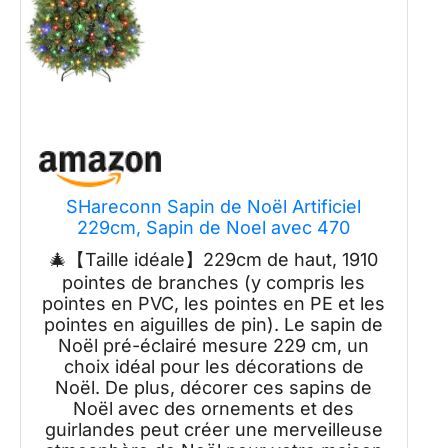
SHareconn Sapin de Noël Artificiel
229cm, Sapin de Noel avec 470
Lumières Blanches Chaudes et
🎄【Taille idéale】229cm de haut, 1910
Multicolores, 8 Modes d'éclairage, 1910
pointes de branches (y compris les
Pointes de Branche et Support, avec
pointes en PVC, les pointes en PE et les
Pomme de pin, Métal Pliable
pointes en aiguilles de pin). Le sapin de
Noël pré-éclairé mesure 229 cm, un
choix idéal pour les décorations de
Noël. De plus, décorer ces sapins de
Noël avec des ornements et des
guirlandes peut créer une merveilleuse