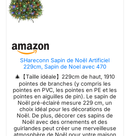
SHareconn Sapin de Noël Artificiel
229cm, Sapin de Noel avec 470
Lumières Blanches Chaudes et
🎄【Taille idéale】229cm de haut, 1910
Multicolores, 8 Modes d'éclairage, 1910
pointes de branches (y compris les
Pointes de Branche et Support, avec
pointes en PVC, les pointes en PE et les
Pomme de pin, Métal Pliable
pointes en aiguilles de pin). Le sapin de
Noël pré-éclairé mesure 229 cm, un
choix idéal pour les décorations de
Noël. De plus, décorer ces sapins de
Noël avec des ornements et des
guirlandes peut créer une merveilleuse
atmosphère de Noël pour votre maison