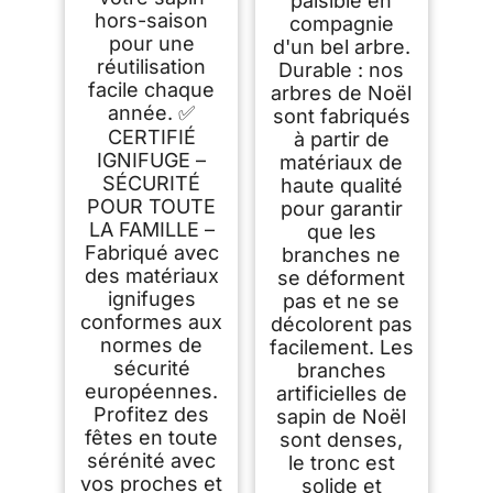
paisible en
hors-saison
compagnie
pour une
d'un bel arbre.
réutilisation
Durable : nos
facile chaque
arbres de Noël
année. ✅
sont fabriqués
CERTIFIÉ
à partir de
IGNIFUGE –
matériaux de
SÉCURITÉ
haute qualité
POUR TOUTE
pour garantir
LA FAMILLE –
que les
Fabriqué avec
branches ne
des matériaux
se déforment
ignifuges
pas et ne se
conformes aux
décolorent pas
normes de
facilement. Les
sécurité
branches
européennes.
artificielles de
Profitez des
sapin de Noël
fêtes en toute
sont denses,
sérénité avec
le tronc est
vos proches et
solide et