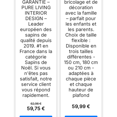
GARANTIE –
bricolage et de
PURE LIVING
décoration
INTERIOR
avec la famille
DESIGN –
– parfait pour
Leader
les enfants et
européen des
les parents.
sapins de
Choix de taille
qualité depuis
flexible :
2019. #1 en
Disponible en
France dans la
trois tailles
catégorie
différentes -
Sapins de
150 cm, 180 cm
Noël. Si vous
ou 210 cm -
n'êtes pas
adaptées à
satisfait, notre
chaque pièce
service client
et chaque
vous répond
hauteur de
rapidement.
plafond
62,96 €
59,99 €
59,75 €