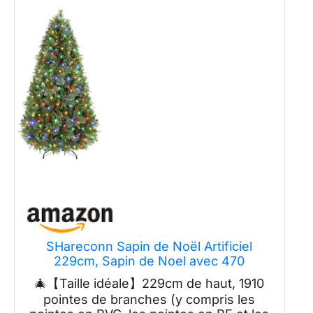
SHareconn Sapin de Noël Artificiel
229cm, Sapin de Noel avec 470
Lumières Blanches Chaudes et
🎄【Taille idéale】229cm de haut, 1910
Multicolores, 8 Modes d'éclairage, 1910
pointes de branches (y compris les
Pointes de Branche et Support, avec