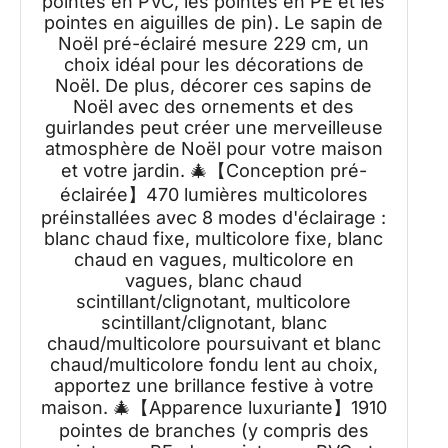
pointes en PVC, les pointes en PE et les
Pomme de pin, Métal Pliable
pointes en aiguilles de pin). Le sapin de
Noël pré-éclairé mesure 229 cm, un
choix idéal pour les décorations de
Noël. De plus, décorer ces sapins de
Noël avec des ornements et des
guirlandes peut créer une merveilleuse
atmosphère de Noël pour votre maison
et votre jardin. 🎄【Conception pré-
éclairée】470 lumières multicolores
préinstallées avec 8 modes d'éclairage :
blanc chaud fixe, multicolore fixe, blanc
chaud en vagues, multicolore en
vagues, blanc chaud
scintillant/clignotant, multicolore
scintillant/clignotant, blanc
chaud/multicolore poursuivant et blanc
chaud/multicolore fondu lent au choix,
apportez une brillance festive à votre
maison. 🎄【Apparence luxuriante】1910
pointes de branches (y compris des