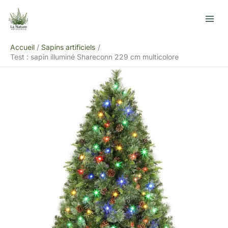
Aller
R
au
e
contenu
c
Accueil
Sapins artificiels
h
Test : sapin illuminé Shareconn 229 cm multicolore
e
r
c
h
e
r