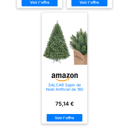
SALCAR Sapin de
Noël Artificiel de 180
cm, Aspect réaliste,
avec 730 Pointes,
Sapin Nordmann
75,14 €
Vert avec système
de Pliage, diamètre
surdimensionné
d’env. 126 cm