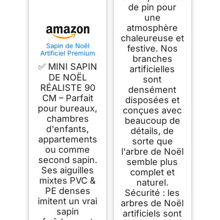
de pin pour
une
atmosphère
chaleureuse et
Sapin de Noël
festive. Nos
Artificiel Premium
branches
90 cm - Gagnant du
✅ MINI SAPIN
artificielles
Test - Réalisme
Exceptionnel,
DE NOËL
sont
Branches épaisses,
RÉALISTE 90
densément
livré avec Support
CM – Parfait
en Bois et Sac de
disposées et
Rangement – Pure
pour bureaux,
conçues avec
Living
chambres
beaucoup de
d'enfants,
détails, de
appartements
sorte que
ou comme
l'arbre de Noël
second sapin.
semble plus
Ses aiguilles
complet et
mixtes PVC &
naturel.
PE denses
Sécurité : les
imitent un vrai
arbres de Noël
sapin
artificiels sont