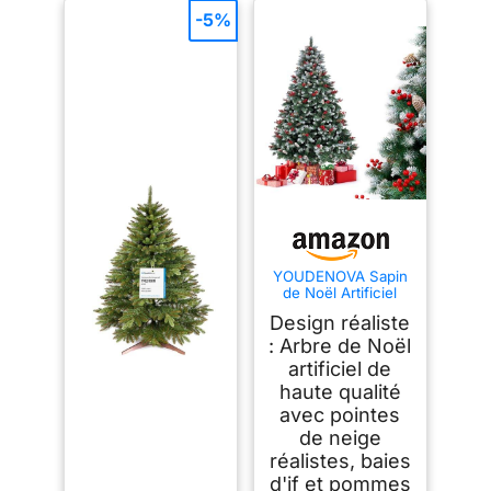
-5%
YOUDENOVA Sapin
de Noël Artificiel
avec Neige - 180 cm
Design réaliste
- avec Pommes de
pin Ilex - avec
: Arbre de Noël
système de Pliage
artificiel de
Rapide
haute qualité
avec pointes
de neige
réalistes, baies
d'if et pommes