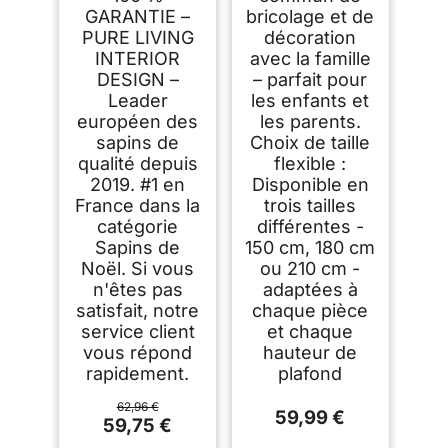
GARANTIE –
bricolage et de
PURE LIVING
décoration
INTERIOR
avec la famille
DESIGN –
– parfait pour
Leader
les enfants et
européen des
les parents.
sapins de
Choix de taille
qualité depuis
flexible :
2019. #1 en
Disponible en
France dans la
trois tailles
catégorie
différentes -
Sapins de
150 cm, 180 cm
Noël. Si vous
ou 210 cm -
n'êtes pas
adaptées à
satisfait, notre
chaque pièce
service client
et chaque
vous répond
hauteur de
rapidement.
plafond
62,96 €
59,99 €
59,75 €