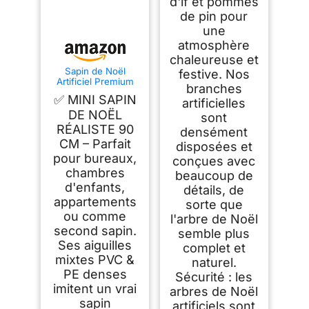
d'if et pommes
de pin pour
une
atmosphère
chaleureuse et
Sapin de Noël
festive. Nos
Artificiel Premium
branches
90 cm - Gagnant du
✅ MINI SAPIN
artificielles
Test - Réalisme
Exceptionnel,
DE NOËL
sont
Branches épaisses,
RÉALISTE 90
densément
livré avec Support
CM – Parfait
en Bois et Sac de
disposées et
Rangement – Pure
pour bureaux,
conçues avec
Living
chambres
beaucoup de
d'enfants,
détails, de
appartements
sorte que
ou comme
l'arbre de Noël
second sapin.
semble plus
Ses aiguilles
complet et
mixtes PVC &
naturel.
PE denses
Sécurité : les
imitent un vrai
arbres de Noël
sapin
artificiels sont