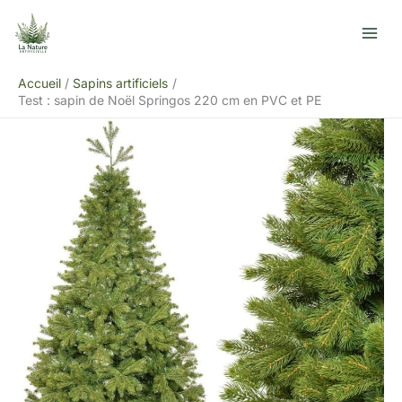
Aller
R
au
e
contenu
c
Accueil
Sapins artificiels
h
Test : sapin de Noël Springos 220 cm en PVC et PE
e
r
c
h
e
r