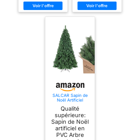
SALCAR Sapin de
Noël Artificiel
210cm, Arbre de
Qualité
Noel avec 868
Pointes de Branche,
supérieure:
Gants et Pieds de
Sapin de Noël
Sapin de Noël en
artificiel en
Métal, Lgnifuge,
Assemblage Rapide
PVC Arbre