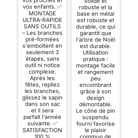
vos proches et
solide et
vos enfants. ✅
robuste et la
MONTAGE
base en métal
ULTRA-RAPIDE
est robuste et
SANS OUTILS
durable, ce qui
– Les branches
garantit que
pré-formées
l'arbre de Noël
s'emboîtent en
est durable.
seulement 3
Utilisation
étapes, sans
pratique :
outil ni notice
montage facile
complexe.
et rangement
Après les
peu
fêtes, repliez
encombrant
les branches,
grâce à son
glissez le sapin
design
dans son sac
démontable.
et il sera
Le cône de pin
parfait l'année
suspendu
suivante. ✅
fourni favorise
SATISFACTION
le plaisir
100 %
commun de