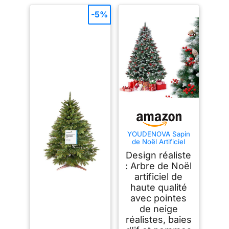
-5%
YOUDENOVA Sapin
de Noël Artificiel
avec Neige - 180 cm
Design réaliste
- avec Pommes de
pin Ilex - avec
: Arbre de Noël
système de Pliage
artificiel de
Rapide
haute qualité
avec pointes
de neige
réalistes, baies