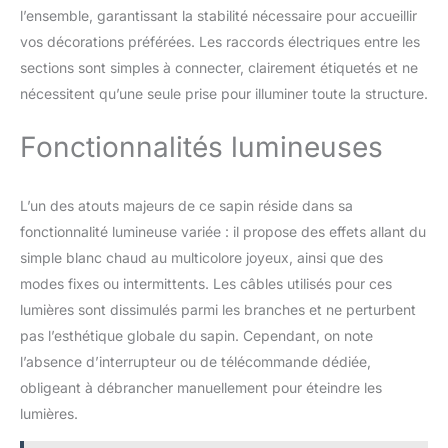
installation facile :】L'arbre de
l’ensemble, garantissant la stabilité nécessaire pour accueillir
Noël artificiel est équipé de
vos décorations préférées. Les raccords électriques entre les
structures articulées
sections sont simples à connecter, clairement étiquetés et ne
pratiques, qui peuvent aider
les branches à s'étaler
nécessitent qu’une seule prise pour illuminer toute la structure.
automatiquement,
économisant du temps et du
Fonctionnalités lumineuses
travail. Et il est équipé d'une
vis pré-assemblée sur la base
métallique, il n'y a donc pas
L’un des atouts majeurs de ce sapin réside dans sa
besoin d'aligner les trous. En
fonctionnalité lumineuse variée : il propose des effets allant du
outre, le colis comprend 2
simple blanc chaud au multicolore joyeux, ainsi que des
paires de gants pour protéger
vos mains lors de
modes fixes ou intermittents. Les câbles utilisés pour ces
l'installation. 🎄【Application
lumières sont dissimulés parmi les branches et ne perturbent
polyvalente et forme de
pas l’esthétique globale du sapin. Cependant, on note
crayon mince :】Le sapin de
l’absence d’interrupteur ou de télécommande dédiée,
Noël avec guirlande argentée
éclairée est applicable pour
obligeant à débrancher manuellement pour éteindre les
décorer diverses occasions,
lumières.
telles que votre maison,
école, bureau, supermarché,