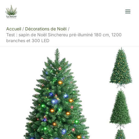
Aller
R
au
e
contenu
c
Accueil
Décorations de Noël
h
Test : sapin de Noël Sinchereu pré-illuminé 180 cm, 1200
e
branches et 300 LED
r
c
h
e
r