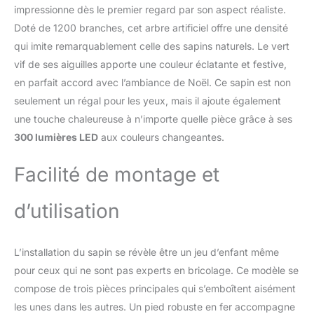
mettre en valeur les feuilles
impressionne dès le premier regard par son aspect réaliste.
de guirlandes argentées,
Doté de 1200 branches, cet arbre artificiel offre une densité
créant une atmosphère
qui imite remarquablement celle des sapins naturels. Le vert
fascinante et magique. En
vif de ses aiguilles apporte une couleur éclatante et festive,
outre, il adopte des lumières
en parfait accord avec l’ambiance de Noël. Ce sapin est non
LED haut de gamme avec
certification UL588 et un
seulement un régal pour les yeux, mais il ajoute également
adaptateur sécurisé. 🎄
une touche chaleureuse à n’importe quelle pièce grâce à ses
【Matériau durable et
300 lumières LED
aux couleurs changeantes.
structure stable :】L'arbre de
Noël adopte de feuilles en
Facilité de montage et
nouveau PVC avec un film,
ininflammable, inodore et non
allergène, assurant la
d’utilisation
sécurité. De plus, le faux
arbre est soutenu par une
base métallique croisée,
L’installation du sapin se révèle être un jeu d’enfant même
offrant un support fiable pour
pour ceux qui ne sont pas experts en bricolage. Ce modèle se
maintenir l'arbre droit et
compose de trois pièces principales qui s’emboîtent aisément
stable. 🎄【Conception
innovante pour une
les unes dans les autres. Un pied robuste en fer accompagne