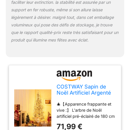
faciliter leur extinction. la stabilité est assurée par un
support en fer robuste, même si son allure laisse
légèrement à désirer. malgré tout, dans cet emballage
volumineux qui pose des défis de stockage, je trouve
que le rapport qualité-prix reste très satisfaisant pour un
produit qui illumine mes fêtes avec éclat.
COSTWAY Sapin de
Noël Artificiel Argenté
Pré-éclairé de 180 cm,
🎄【Apparence frappante et
790 Pointes de
vive :】 L'arbre de Noël
Branches, 300
artificiel pré-éclairé de 180 cm
Lumières LED Blanc
comporte 790 pointes de
Chaud, Support en
71,99 €
branches luxuriantes,
Métal Pliable,