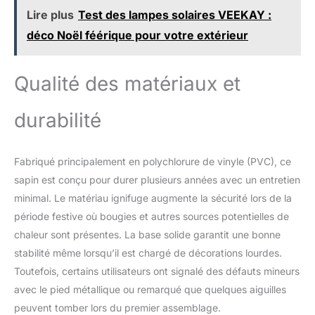
Lire plus
Test des lampes solaires VEEKAY :
centre commercial, et plus
encore. De plus, avec sa
déco Noël féérique pour votre extérieur
forme de crayon mince,
l'arbre convient pour décorer
les petits coins ou pour être
Qualité des matériaux et
placé au centre de votre
pièce.
durabilité
Fabriqué principalement en polychlorure de vinyle (PVC), ce
sapin est conçu pour durer plusieurs années avec un entretien
minimal. Le matériau ignifuge augmente la sécurité lors de la
période festive où bougies et autres sources potentielles de
chaleur sont présentes. La base solide garantit une bonne
stabilité même lorsqu’il est chargé de décorations lourdes.
Toutefois, certains utilisateurs ont signalé des défauts mineurs
avec le pied métallique ou remarqué que quelques aiguilles
peuvent tomber lors du premier assemblage.