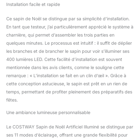
pommes de pin enneigées
Installation facile et rapide
totalement naturelles, comme
cadeaux de la nature. En
Ce sapin de Noël se distingue par sa simplicité d’installation.
outre, des grappes de fruits
En tant que testeur, j’ai particulièrement apprécié le système à
rouges sont également
incluses pour créer une
charnière, qui permet d’assembler les trois parties en
apparence exquise. 🎄
quelques minutes. Le processus est intuitif : il suffit de déplier
【Conception à charnière et
les branches et de brancher le sapin pour voir s’illuminer ses
support en métal :】Dans la
400 lumières LED. Cette facilité d’installation est souvent
configuration, 3 sections
permettent une installation
mentionnée dans les avis clients, comme le souligne cette
facile, tandis que sa structure
remarque : « L’installation se fait en un clin d’œil ». Grâce à
à charnière permet
cette conception astucieuse, le sapin est prêt en un rien de
l'expansion automatique des
temps, permettant de profiter pleinement des préparatifs des
pointes de branche pour
gagner du temps. En bas,
fêtes.
son support en métal est
Une ambiance lumineuse personnalisable
facile à déplier et comporte
des patins antidérapants
pour fournir un support
Le COSTWAY Sapin de Noël Artificiel Illuminé se distingue par
solide et stable. 🎄
ses 11 modes d’éclairage, offrant une grande flexibilité pour
【Utilisation polyvalente et