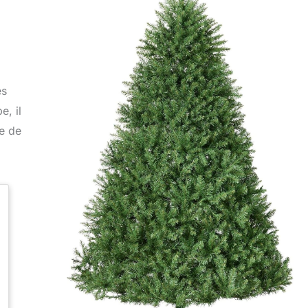
es
e, il
ie de