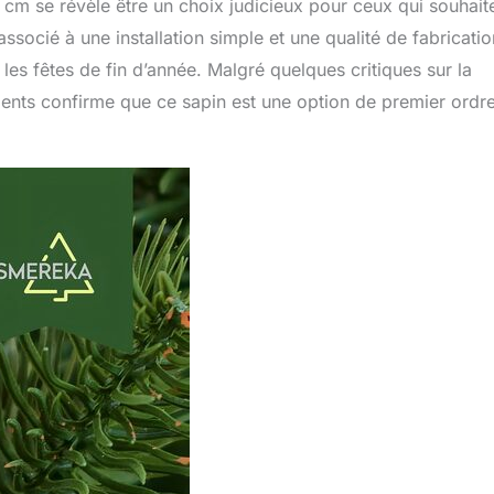
m se révèle être un choix judicieux pour ceux qui souhait
associé à une installation simple et une qualité de fabricatio
les fêtes de fin d’année. Malgré quelques critiques sur la
lients confirme que ce sapin est une option de premier ordr