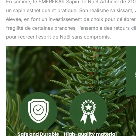
En somme, le SMEREKA® Sapin de Noël Artificiel de 210 c
un sapin esthétique et pratique. Son réalisme saisissant, 
élevée, en font un investissement de choix pour célébrer 
fragilité de certaines branches, l’ensemble des retours c
pour recréer l’esprit de Noël sans compromis.