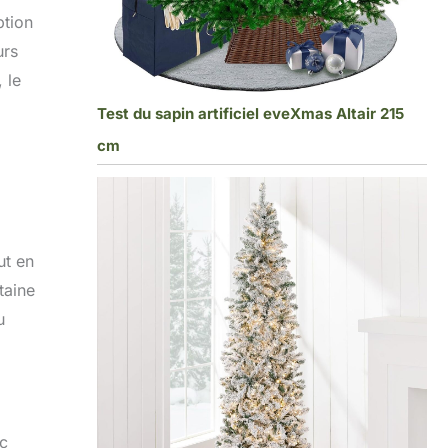
ption
urs
 le
Test du sapin artificiel eveXmas Altair 215
cm
ut en
taine
u
ec