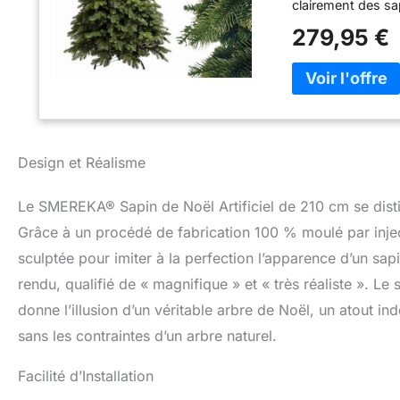
clairement des sa
certifié B1 selon
279,95 €
pression du sapin
flexibilité des br
Noël artificiels n
famille. Le sapin 
toxiques et respe
provoquent pas d
solide et robuste.
Design et Réalisme
d'une base en méta
construction soli
Le SMEREKA® Sapin de Noël Artificiel de 210 cm se dis
en place malgré l
extérieures. 🎄A
Grâce à un procédé de fabrication 100 % moulé par injec
option élégante e
sculptée pour imiter à la perfection l’apparence d’un sap
une atmosphère in
rendu, qualifié de « magnifique » et « très réaliste ». L
noel artificiel v
donne l’illusion d’un véritable arbre de Noël, un atout i
sans les contraintes d’un arbre naturel.
Facilité d’Installation