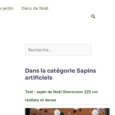
R
 jardin
Déco de Noël
e
Recherche
c
h
e
r
c
h
e
Dans la catégorie Sapins
artificiels
r
Test : sapin de Noël Shareconn 225 cm
réaliste et dense