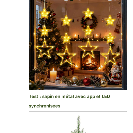
Test : sapin en métal avec app et LED
synchronisées