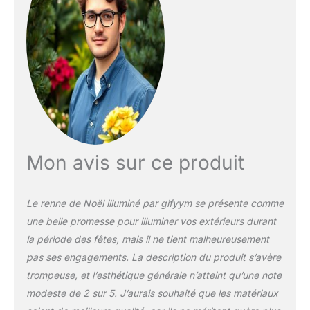
Chaque paquet sera équipé
d'un kit d'outils, comprenant
un manuel d'utilisation et les
pièces de connexion
nécessaires, pour que la
famille des rennes se tienne
debout en quelques minutes,
la mise en place de cette
structure élaborée est
beaucoup plus facile que
vous ne le pensez.
Mon avis sur ce produit
【Lumières LED】 Illuminez
vos nuits de vacances avec
ce cerf de Noël illuminé orné
Le renne de Noël illuminé par gifyym se présente comme
de lumières LED chaudes
une belle promesse pour illuminer vos extérieurs durant
(source d'alimentation
approuvée par l'UL). Captant
la période des fêtes, mais il ne tient malheureusement
l'attention de jour comme de
pas ses engagements. La description du produit s’avère
nuit, faisant de votre cour un
trompeuse, et l’esthétique générale n’atteint qu’une note
spectacle de vacances
modeste de 2 sur 5. J’aurais souhaité que les matériaux
radieux. Illuminez votre cour
avant et célébrez les mois