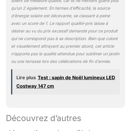
soient de meilleure qualité, car ils ne méritent guère plus
d'hiver avec une famille de
qu’un 2 également. En termes d’efficacité, la source
cerfs lumineux, permettez
d’énergie solaire est décevante, se classant à peine
aux passants d'admirer leur
avec un score de 1. Le rapport qualité-prix laisse à
beauté et leur charme.
【Décorations de Noël】 Cet
désirer au vu du prix excessif demandé pour ce produit
ensemble de cerfs éclairés
qui ne correspond pas à sa description. Bien que coloré
est conçu pour résister aux
et visuellement attrayant au premier abord, cet article
intempéries avec un cadre en
n’apporte pas la qualité attendue pour sublimer un jardin
fer robuste, il est idéal pour
créer des scènes de paysage,
ou une terrasse lors des célébrations de fin d’année.
des décorations de cour de
vacances, des décorations
Lire plus
Test : sapin de Noël lumineux LED
de pelouse extérieure et des
Costway 147 cm
expositions créatives
intérieures, vous pouvez
placer des cerfs dans le salon
à proximité arbre de Noël ou
cheminée ensemble. Venez
Découvrez d’autres
réchauffer votre période de
Noël avec les magnifiques
décorations familiales de