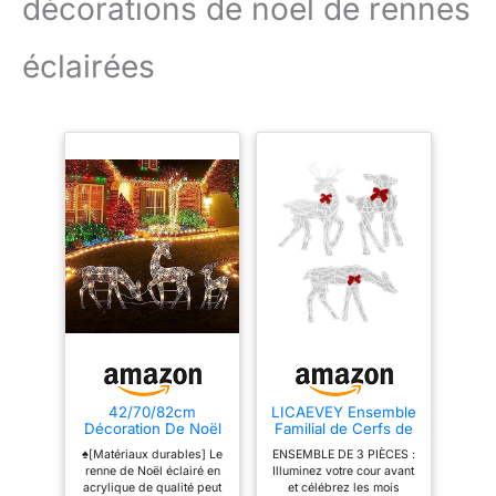
décorations de noël de rennes
rennes ! 【Commandez
maintenant, sans soucis】 La
éclairées
satisfaction du client est
notre première priorité. Nous
sommes tellement confiants
dans la qualité de nos
produits que nous pouvons
offrir une d'un an ! Nous
vous donnerons une réponse
professionnelle et détaillée
dans les 24 heures. Cliquez
pour acheter maintenant!
42/70/82cm
LICAEVEY Ensemble
Décoration De Noël
Familial de Cerfs de
Renne De Noël
Noël éclairés de 3
♠[Matériaux durables] Le
ENSEMBLE DE 3 PIÈCES :
Illuminé, Décors De
Pièces, Grandes
renne de Noël éclairé en
Illuminez votre cour avant
Cerf Éclairés De
Décorations de
acrylique de qualité peut
et célébrez les mois
Vacances
Vacances en Plein