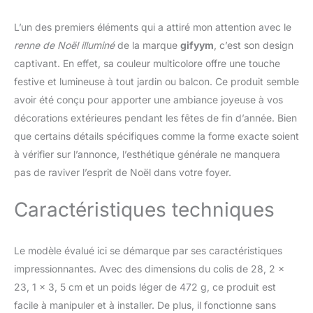
Chaque paquet sera équipé
d'un kit d'outils, comprenant
L’un des premiers éléments qui a attiré mon attention avec le
un manuel d'utilisation et les
pièces de connexion
renne de Noël illuminé
de la marque
gifyym
, c’est son design
nécessaires, pour que la
captivant. En effet, sa couleur multicolore offre une touche
famille des rennes se tienne
festive et lumineuse à tout jardin ou balcon. Ce produit semble
debout en quelques minutes,
avoir été conçu pour apporter une ambiance joyeuse à vos
la mise en place de cette
décorations extérieures pendant les fêtes de fin d’année. Bien
structure élaborée est
beaucoup plus facile que
que certains détails spécifiques comme la forme exacte soient
vous ne le pensez.
à vérifier sur l’annonce, l’esthétique générale ne manquera
【Lumières LED】 Illuminez
pas de raviver l’esprit de Noël dans votre foyer.
vos nuits de vacances avec
ce cerf de Noël illuminé orné
Caractéristiques techniques
de lumières LED chaudes
(source d'alimentation
approuvée par l'UL). Captant
l'attention de jour comme de
Le modèle évalué ici se démarque par ses caractéristiques
nuit, faisant de votre cour un
impressionnantes. Avec des dimensions du colis de 28, 2 x
spectacle de vacances
23, 1 x 3, 5 cm et un poids léger de 472 g, ce produit est
radieux. Illuminez votre cour
facile à manipuler et à installer. De plus, il fonctionne sans
avant et célébrez les mois