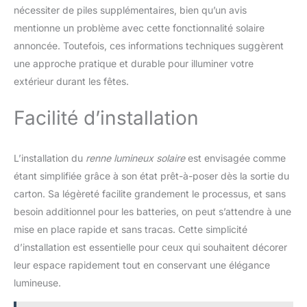
nécessiter de piles supplémentaires, bien qu’un avis
d'hiver avec une famille de
cerfs lumineux, permettez
mentionne un problème avec cette fonctionnalité solaire
aux passants d'admirer leur
annoncée. Toutefois, ces informations techniques suggèrent
beauté et leur charme.
une approche pratique et durable pour illuminer votre
【Décorations de Noël】 Cet
extérieur durant les fêtes.
ensemble de cerfs éclairés
est conçu pour résister aux
intempéries avec un cadre en
Facilité d’installation
fer robuste, il est idéal pour
créer des scènes de paysage,
des décorations de cour de
L’installation du
renne lumineux solaire
est envisagée comme
vacances, des décorations
étant simplifiée grâce à son état prêt-à-poser dès la sortie du
de pelouse extérieure et des
carton. Sa légèreté facilite grandement le processus, et sans
expositions créatives
besoin additionnel pour les batteries, on peut s’attendre à une
intérieures, vous pouvez
placer des cerfs dans le salon
mise en place rapide et sans tracas. Cette simplicité
à proximité arbre de Noël ou
d’installation est essentielle pour ceux qui souhaitent décorer
cheminée ensemble. Venez
leur espace rapidement tout en conservant une élégance
réchauffer votre période de
lumineuse.
Noël avec les magnifiques
décorations familiales de