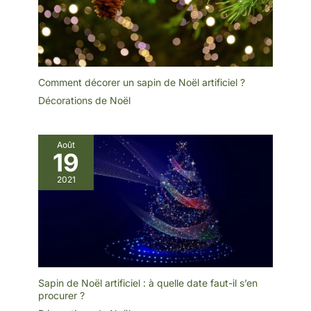
les cours, les jardins, les
pelouses et les fêtes de
Noël. ♠[Cadeau unique]
Étant un merveilleux
cadeau pour les amis et
la , la décoration
extérieure de renne peut
vous faire passer des
Comment décorer un sapin de Noël artificiel ?
vacances agréables,
Décorations de Noël
ajoutant une atmosphère
festive à votre maison.
Août
19
2021
Sapin de Noël artificiel : à quelle date faut-il s’en
procurer ?