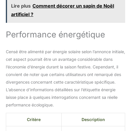
rennes ! 【Commandez
Lire plus
Comment décorer un sapin de Noël
maintenant, sans soucis】 La
artificiel ?
satisfaction du client est
notre première priorité. Nous
sommes tellement confiants
Performance énergétique
dans la qualité de nos
produits que nous pouvons
offrir une d'un an ! Nous
vous donnerons une réponse
Censé être alimenté par énergie solaire selon l’annonce initiale,
professionnelle et détaillée
cet aspect pourrait être un avantage considérable dans
dans les 24 heures. Cliquez
l’économie d’énergie durant la saison festive. Cependant, il
pour acheter maintenant!
convient de noter que certains utilisateurs ont remarqué des
divergences concernant cette caractéristique spécifique.
L’absence d’informations détaillées sur l’étiquette énergie
laisse place à quelques interrogations concernant sa réelle
performance écologique.
Critère
Description