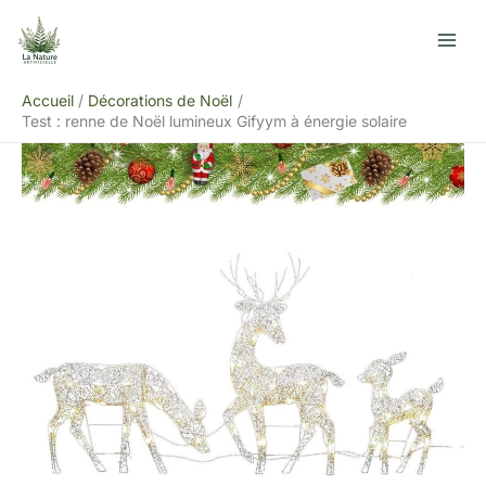
Aller
R
au
e
contenu
c
Accueil
Décorations de Noël
h
Test : renne de Noël lumineux Gifyym à énergie solaire
e
r
c
h
e
r