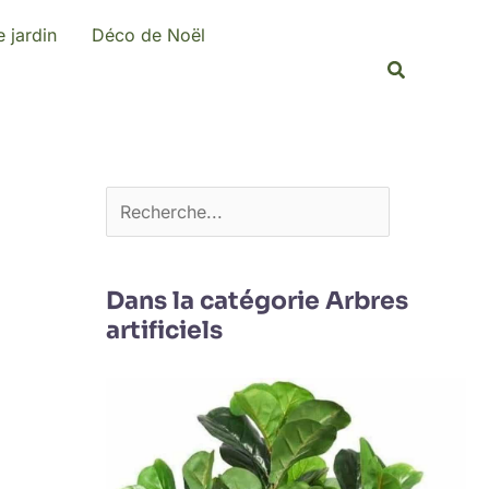
R
 jardin
Déco de Noël
e
Recherche
c
h
e
r
c
h
e
Dans la catégorie Arbres
artificiels
r