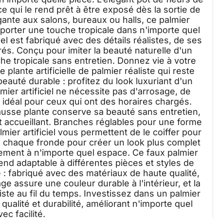
e qui le rend prêt à être exposé dès la sortie de
égante aux salons, bureaux ou halls, ce palmier
apporter une touche tropicale dans n'importe quel
ciel est fabriqué avec des détails réalistes, de ses
urés. Conçu pour imiter la beauté naturelle d'un
che tropicale sans entretien. Donnez vie à votre
plante artificielle de palmier réaliste qui reste
 beauté durable : profitez du look luxuriant d'un
mier artificiel ne nécessite pas d'arrosage, de
d idéal pour ceux qui ont des horaires chargés.
fausse plante conserve sa beauté sans entretien,
et accueillant. Branches réglables pour une forme
mier artificiel vous permettent de le coiffer pour
z chaque fronde pour créer un look plus complet
tement à n'importe quel espace. Ce faux palmier
 rend adaptable à différentes pièces et styles de
 : fabriqué avec des matériaux de haute qualité,
ge assure une couleur durable à l'intérieur, et la
ste au fil du temps. Investissez dans un palmier
, qualité et durabilité, améliorant n'importe quel
ec facilité.