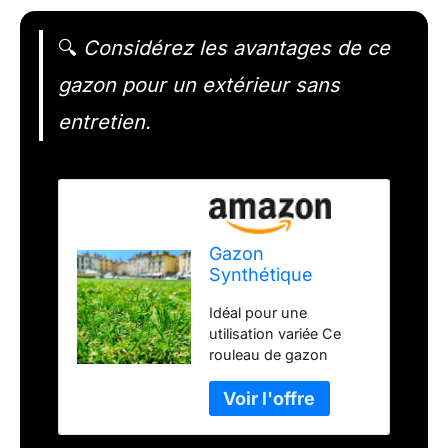
🔍
Considérez les avantages de ce
gazon pour un extérieur sans
entretien.
Gazon
Synthétique
22mm : 2m de
Idéal pour une
large x 8m de long
utilisation variée Ce
soit 16M²
rouleau de gazon
synthétique convient
parfaitement pour
aménager vos
terrasses, balcons,