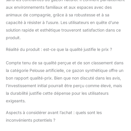
ou de bandes
aux environnements familiaux et aux espaces avec des
adhésives spécifiques.
Redressez
animaux de compagnie, grâce à sa robustesse et à sa
délicatement les fibres
capacité à résister à l’usure. Les utilisateurs en quête d’une
avec une brosse
solution rapide et esthétique trouveront satisfaction dans ce
spéciale gazon pour un
produit.
rendu parfait.
Caractéristiques
Réalité du produit : est-ce que la qualité justifie le prix ?
Protection UV: Garantie
7ans Epaisseur de la
Compte tenu de sa qualité perçue et de son classement dans
plaque : 22mm Couleur
: vert Matériau :
la catégorie Pelouse artificielle, ce gazon synthétique offre un
Polyéthylène et
bon rapport qualité-prix. Bien que non discuté dans les avis,
polypropylène -
l’investissement initial pourrait être perçu comme élevé, mais
Hauteur de la fibre:
la durabilité justifie cette dépense pour les utilisateurs
22mm - Garantie: 7 ans
- Résistant chlore,
exigeants.
brome et sel - 100%
Qualité - Fibre
Aspects à considérer avant l’achat : quels sont les
technique Plate
inconvénients potentiels ?
ATTENTION : Votre
commande doit etre