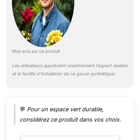
désherbez, et nivelez
le sol avant de poser
un géotextile.
Déroulez
soigneusement le
gazon, en évitant les
plis et
chevauchements.
Mon avis sur ce produit
Fixez solidement les
bords à l’aide
Les utilisateurs apprécient unanimement l’aspect réaliste
d’agrafes ou de
et la facilité d’installation de ce gazon synthétique.
bandes adhésives
spécifiques.
Redressez
délicatement les
fibres avec une
brosse spéciale
💬
Pour un espace vert durable,
gazon pour un rendu
considérez ce produit dans vos choix.
parfait.
Caractéristiques
Protection UV:
Garantie 7ans