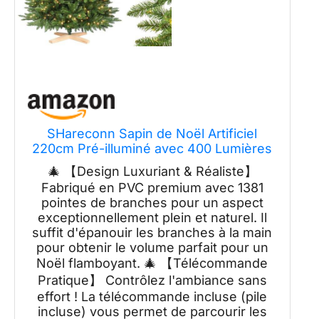
SHareconn Sapin de Noël Artificiel
220cm Pré-illuminé avec 400 Lumières
RGB Multicolores & Télécommande, 1381
🎄 【Design Luxuriant & Réaliste】
Pointes de Branches sur Support en
Fabriqué en PVC premium avec 1381
Bois Croisé Stable, Décoration de Fêtes
pointes de branches pour un aspect
pour la Maison
exceptionnellement plein et naturel. Il
suffit d'épanouir les branches à la main
pour obtenir le volume parfait pour un
Noël flamboyant. 🎄 【Télécommande
Pratique】 Contrôlez l'ambiance sans
effort ! La télécommande incluse (pile
incluse) vous permet de parcourir les