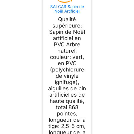
SALCAR Sapin de
Noël Artificiel
210cm, Arbre de
Qualité
Noel avec 868
Pointes de Branche,
supérieure:
Gants et Pieds de
Sapin de Noël
Sapin de Noël en
artificiel en
Métal, Lgnifuge,
Assemblage Rapide
PVC Arbre
naturel,
couleur: vert,
en PVC
(polychlorure
de vinyle
ignifuge),
aiguilles de pin
artificielles de
haute qualité,
total 868
pointes,
longueur de la
tige: 2,5-5 cm,
longueur de la