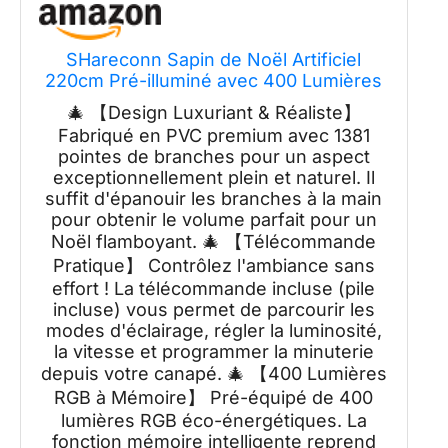
SHareconn Sapin de Noël Artificiel
220cm Pré-illuminé avec 400 Lumières
RGB Multicolores & Télécommande, 1381
🎄 【Design Luxuriant & Réaliste】
Pointes de Branches sur Support en
Fabriqué en PVC premium avec 1381
Bois Croisé Stable, Décoration de Fêtes
pointes de branches pour un aspect
pour la Maison
exceptionnellement plein et naturel. Il
suffit d'épanouir les branches à la main
pour obtenir le volume parfait pour un
Noël flamboyant. 🎄 【Télécommande
Pratique】 Contrôlez l'ambiance sans
effort ! La télécommande incluse (pile
incluse) vous permet de parcourir les
modes d'éclairage, régler la luminosité,
la vitesse et programmer la minuterie
depuis votre canapé. 🎄 【400 Lumières
RGB à Mémoire】 Pré-équipé de 400
lumières RGB éco-énergétiques. La
fonction mémoire intelligente reprend