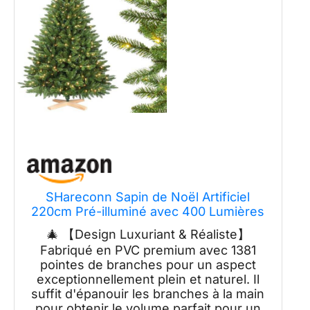
SHareconn Sapin de Noël Artificiel
220cm Pré-illuminé avec 400 Lumières
RGB Multicolores & Télécommande, 1381
🎄 【Design Luxuriant & Réaliste】
Pointes de Branches sur Support en
Fabriqué en PVC premium avec 1381
Bois Croisé Stable, Décoration de Fêtes
pointes de branches pour un aspect
pour la Maison
exceptionnellement plein et naturel. Il
suffit d'épanouir les branches à la main
pour obtenir le volume parfait pour un