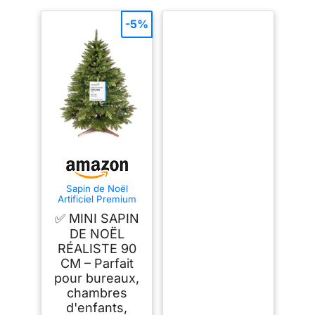
-5%
Sapin de Noël
Artificiel Premium
90 cm - Gagnant du
✅ MINI SAPIN
Test - Réalisme
Exceptionnel,
DE NOËL
Branches épaisses,
RÉALISTE 90
livré avec Support
CM – Parfait
en Bois et Sac de
Rangement – Pure
pour bureaux,
Living
chambres
d'enfants,