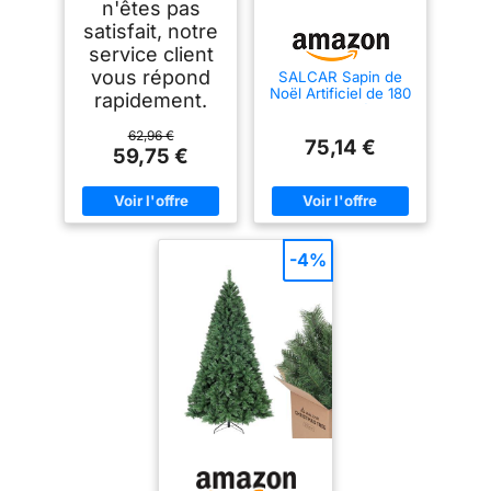
n'êtes pas
satisfait, notre
service client
vous répond
SALCAR Sapin de
Noël Artificiel de 180
rapidement.
cm, Aspect réaliste,
avec 730 Pointes,
62,96 €
Sapin Nordmann
75,14 €
59,75 €
Vert avec système
de Pliage, diamètre
surdimensionné
d’env. 126 cm
-4%