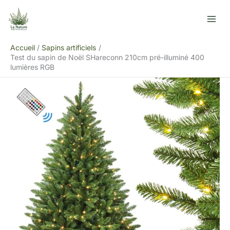
Aller
R
au
e
contenu
c
Accueil
Sapins artificiels
h
Test du sapin de Noël SHareconn 210cm pré-illuminé 400
e
lumières RGB
r
c
h
e
r