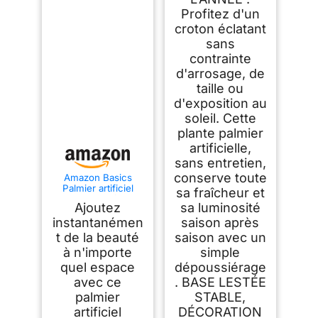
Profitez d'un
croton éclatant
sans
contrainte
d'arrosage, de
taille ou
d'exposition au
soleil. Cette
plante palmier
artificielle,
sans entretien,
conserve toute
Amazon Basics
Palmier artificiel
sa fraîcheur et
avec pot de fleurs
Ajoutez
sa luminosité
en plastique, 119.8
cm, vert
instantanémen
saison après
t de la beauté
saison avec un
à n'importe
simple
quel espace
dépoussiérage
avec ce
. BASE LESTÉE
palmier
STABLE,
artificiel
DÉCORATION