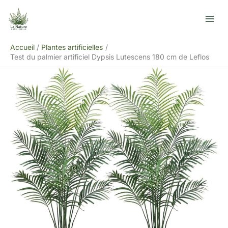
Aller
R
au
e
contenu
c
Accueil
Plantes artificielles
h
Test du palmier artificiel Dypsis Lutescens 180 cm de Leflos
e
r
c
h
e
r