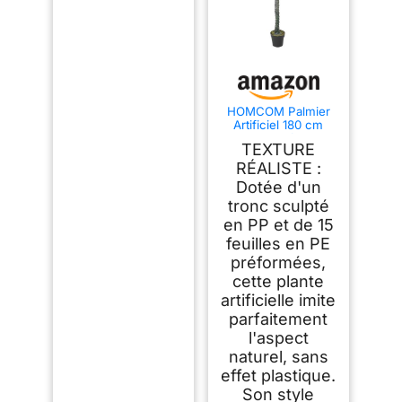
HOMCOM Palmier
Artificiel 180 cm
Plante Artificielle
TEXTURE
Tropicale en Pot
RÉALISTE :
Dotée d'un
tronc sculpté
en PP et de 15
feuilles en PE
préformées,
cette plante
artificielle imite
parfaitement
l'aspect
naturel, sans
effet plastique.
Son style