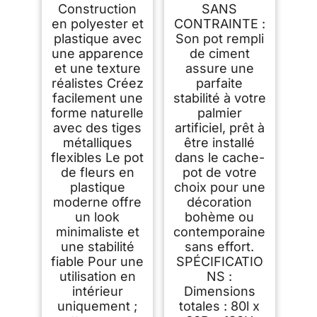
Construction
SANS
en polyester et
CONTRAINTE :
plastique avec
Son pot rempli
une apparence
de ciment
et une texture
assure une
réalistes Créez
parfaite
facilement une
stabilité à votre
forme naturelle
palmier
avec des tiges
artificiel, prêt à
métalliques
être installé
flexibles Le pot
dans le cache-
de fleurs en
pot de votre
plastique
choix pour une
moderne offre
décoration
un look
bohème ou
minimaliste et
contemporaine
une stabilité
sans effort.
fiable Pour une
SPÉCIFICATIO
utilisation en
NS :
intérieur
Dimensions
uniquement ;
totales : 80l x