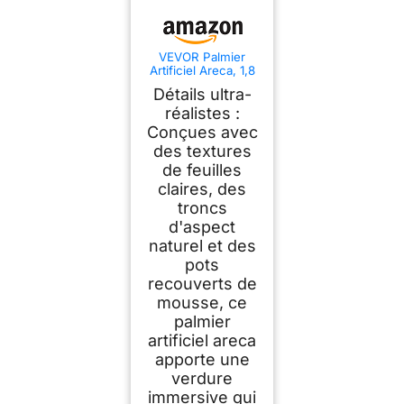
VEVOR Palmier
Artificiel Areca, 1,8
m, Plante Artificielle
Détails ultra-
Tropicale en Pot
Blanc, Faux Arbre
réalistes :
Tropical Palmier
Conçues avec
Areca Tronc Épais,
des textures
Fausse Plante pour
Décoration Intérieur,
de feuilles
Bureau, Intérieur,
claires, des
Extérieur
troncs
d'aspect
naturel et des
pots
recouverts de
mousse, ce
palmier
artificiel areca
apporte une
verdure
immersive qui