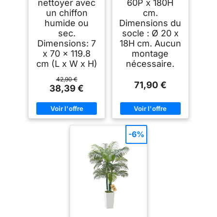
nettoyer avec
60P x 180H
un chiffon
cm.
humide ou
Dimensions du
sec.
socle : Ø 20 x
Dimensions: 7
18H cm. Aucun
x 70 x 119.8
montage
cm (L x W x H)
nécessaire.
42,90 €
71,90 €
38,39 €
-6%