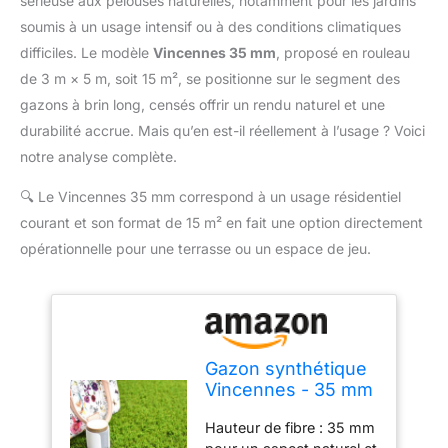
sérieuse aux pelouses naturelles, notamment pour les jardins
soumis à un usage intensif ou à des conditions climatiques
difficiles. Le modèle
Vincennes 35 mm
, proposé en rouleau
de 3 m × 5 m, soit 15 m², se positionne sur le segment des
gazons à brin long, censés offrir un rendu naturel et une
durabilité accrue. Mais qu’en est-il réellement à l’usage ? Voici
notre analyse complète.
🔍
Le Vincennes 35 mm correspond à un usage résidentiel
courant et son format de 15 m² en fait une option directement
opérationnelle pour une terrasse ou un espace de jeu.
Gazon synthétique
Vincennes - 35 mm
- Rouleau de 3.00m
Hauteur de fibre : 35 mm
x 5m