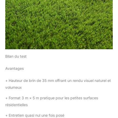
Bilan du test
Avantages
+
Hauteur de brin de 35 mm offrant un rendu visuel naturel et
volumeux
+
Format 3 m × 5 m pratique pour les petites surfaces
résidentielles
+
Entretien quasi nul une fois posé