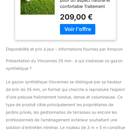
pour un aspect naturel et
confortable Traitement
UV et résistance au
209,00 €
chlore : Protection contre
les rayons ultraviolets et
compatible avec les
abords de piscine Poids
du produit : 40.40 kg
Disponibilité et prix à jour – informations fournies par Amazon
Densité élevée : 18900
points/m² assurant un
Présentation du Vincennes 35 mm : à qui s’adresse ce gazon
rendu visuel dense et
réaliste Dimensions du
synthétique ?
rouleau : 3.00m x 5m
soit 15m² de surface
Le gazon synthétique Vincennes se distingue par sa hauteur
couverte
de brin de 35 mm, un format qui cherche à reproduire l’aspect
d’une pelouse fraîchement tondue, dense et volumineuse. Ce
type de produit cible principalement les propriétaires de
jardins privés, les gestionnaires de terrasses ou encore les
professionnels de l’aménagement extérieur souhaitant une
solution d’entretien minimal. Le rouleau de 3 m × 5 m constitue