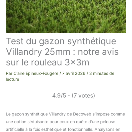
Test du gazon synthétique
Villandry 25mm : notre avis
sur le rouleau 3x3m
Par
Claire Épineux-Fougère
/
7 avril 2026
/
3 minutes de
lecture
4.9/5 - (7 votes)
Le gazon synthétique Villandry de Decoweb s’impose comme
une option séduisante pour ceux en quête d’une pelouse
artificielle à la fois esthétique et fonctionnelle. Analysons en