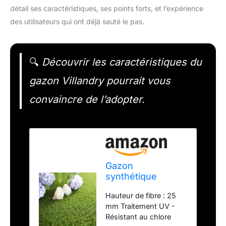
détail ses caractéristiques, ses points forts, et l’expérience
des utilisateurs qui ont déjà sauté le pas.
🔍
Découvrir les caractéristiques du
gazon Villandry pourrait vous
convaincre de l’adopter.
Gazon
synthétique
Villandry 25 mm -
Hauteur de fibre : 25
Rouleau de 3.00m
mm Traitement UV -
x 3.00m
Résistant au chlore