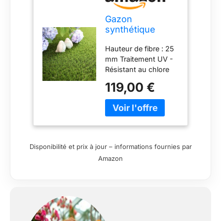
Gazon
synthétique
Villandry 25 mm
Hauteur de fibre : 25
- Rouleau de
mm Traitement UV -
3.00m x 3.00m
Résistant au chlore
Garantie : 8 ans en
119,00 €
usage ornemental
Poids du produit :
18.45 kg Densité :
15750 points/m²
Disponibilité et prix à jour – informations fournies par
Amazon