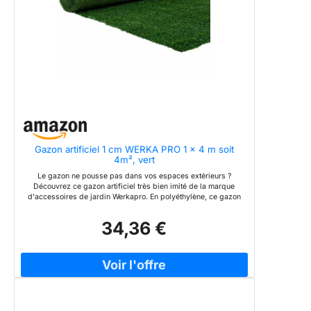
Gazon artificiel 1 cm WERKA PRO 1 x 4 m soit
4m², vert
Le gazon ne pousse pas dans vos espaces extérieurs ?
Découvrez ce gazon artificiel très bien imité de la marque
d'accessoires de jardin Werkapro. En polyéthylène, ce gazon
de couleur verte a une épaisseur de 1 cm. Il est perméable à
l'eau et facile à installer : vous pouvez le découper aux
34,36 €
dimensions souhaitées. Son nettoyage s'effectue simplement
au jet d'eau. Ce gazon artificiel sera idéal pour habiller le sol
de votre balcon, votre terrasse ou encore le pourtour de votre
piscine ! matière : polyéthylène - couleur : vert - fibre du gazon
: fibrillée - support : latex percé noir à couche unique -
épaisseur : 1 cm dimensions : 1 x 4 mètres - superficie : 4 m² -
grammage : 1000 g/m² - nettoyage : jet d'eau - se coupe à la
dimension souhaitée - traitement anti UV - perméable à l'eau