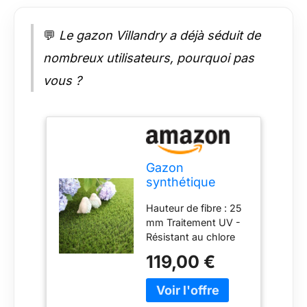
💬
Le gazon Villandry a déjà séduit de
nombreux utilisateurs, pourquoi pas
vous ?
Gazon
synthétique
Villandry 25 mm
Hauteur de fibre : 25
- Rouleau de
mm Traitement UV -
3.00m x 3.00m
Résistant au chlore
Garantie : 8 ans en
119,00 €
usage ornemental
Poids du produit :
18.45 kg Densité :