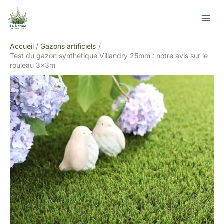
Aller
R
au
e
contenu
c
Accueil
Gazons artificiels
h
Test du gazon synthétique Villandry 25mm : notre avis sur le
e
rouleau 3x3m
r
c
h
e
r