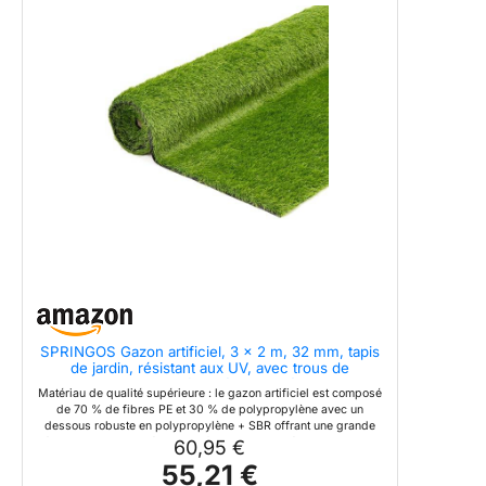
Gazon artificiel antiglisse agréable au toucher
SPRINGOS Gazon artificiel, 3 x 2 m, 32 mm, tapis
de jardin, résistant aux UV, avec trous de
drainage, gazon artificiel épais, extérieur, pour
Matériau de qualité supérieure : le gazon artificiel est composé
balcon, terrasse, patio, animaux domestiques
de 70 % de fibres PE et 30 % de polypropylène avec un
dessous robuste en polypropylène + SBR offrant une grande
résistance pour l'extérieur. Parfaitement adapté pour le balcon,
60,95 €
la terrasse, le jardin, la terrasse ou d'autres espaces de loisirs
55,21 €
privés autour de la maison. Aspect gazon naturel : avec 21 100