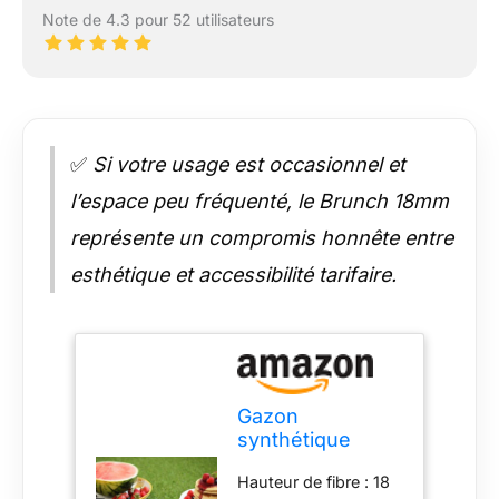
Note de 4.3 pour 52 utilisateurs
✅
Si votre usage est occasionnel et
l’espace peu fréquenté, le Brunch 18mm
représente un compromis honnête entre
esthétique et accessibilité tarifaire.
Gazon
synthétique
Brunch - 18 mm -
Hauteur de fibre : 18
Rouleau de