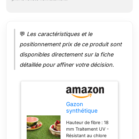
💬
Les caractéristiques et le
positionnement prix de ce produit sont
disponibles directement sur la fiche
détaillée pour affiner votre décision.
Gazon
synthétique
Brunch - 18 mm -
Hauteur de fibre : 18
Rouleau de
mm Traitement UV -
3.00m x 6m
Résistant au chlore