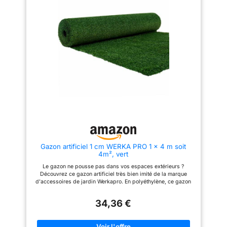
à son traitement anti-UV, le
x 1 m) avec brins de 10 mm
gazon artificiel WERKA PRO
pour un confort optimal.
résiste aux rayons du soleil,
Entretien facile avec un balai ou
prolongeant ainsi sa durée de
un jet d'eau. ❤️ MARQUE
vie. Sa matière en polyéthylène
FRANCAISE : Ce produit a été
garantit sa durabilité Facilité
rigoureusement sélectionné et
d'entretien : Le nettoyage de ce
testé par nos équipes en Haute-
gazon artificiel s'effectue
Loire. Pièces de rechange en
simplement au jet d'eau. De
stock permanent.
plus, son support en latex percé
noir le rend perméable à l'eau,
évitant ainsi les flaques d'eau
stagnantes Confort et douceur :
Avec une épaisseur de 1 cm et
une fibre fibrillée, ce gazon
artificiel offre un toucher doux
et agréable, idéal pour les
pieds nus lors des beaux jours
Gazon artificiel 1 cm WERKA PRO 1 x 4 m soit
4m², vert
Le gazon ne pousse pas dans vos espaces extérieurs ?
Découvrez ce gazon artificiel très bien imité de la marque
d'accessoires de jardin Werkapro. En polyéthylène, ce gazon
de couleur verte a une épaisseur de 1 cm. Il est perméable à
l'eau et facile à installer : vous pouvez le découper aux
34,36 €
dimensions souhaitées. Son nettoyage s'effectue simplement
au jet d'eau. Ce gazon artificiel sera idéal pour habiller le sol
de votre balcon, votre terrasse ou encore le pourtour de votre