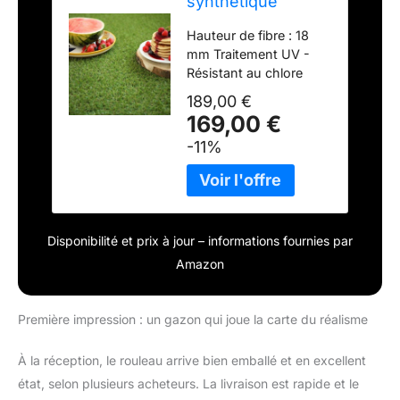
synthétique
Brunch - 18 mm -
Hauteur de fibre : 18
Rouleau de 3.00m
mm Traitement UV -
x 6m
Résistant au chlore
Poids du produit :
189,00 €
22.62 kg
169,00 €
-11%
Disponibilité et prix à jour – informations fournies par
Amazon
Première impression : un gazon qui joue la carte du réalisme
À la réception, le rouleau arrive bien emballé et en excellent
état, selon plusieurs acheteurs. La livraison est rapide et le