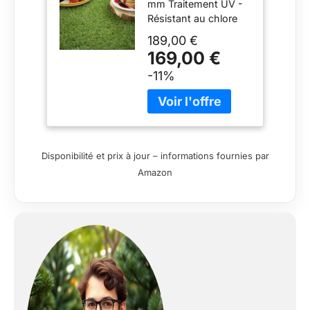
mm Traitement UV -
3.00m x 6m
Résistant au chlore
Poids du produit :
189,00 €
22.62 kg
169,00 €
-11%
Disponibilité et prix à jour – informations fournies par
Amazon