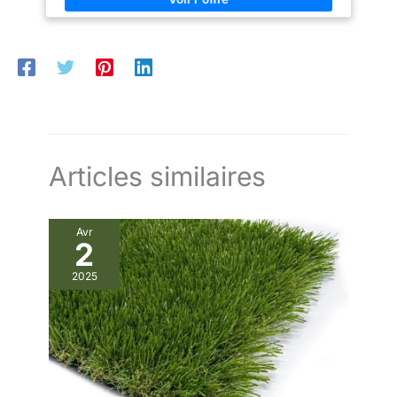
piscine ! matière : polyéthylène - couleur : vert - fibre du gazon
: fibrillée - support : latex percé noir à couche unique -
épaisseur : 1 cm dimensions : 1 x 4 mètres - superficie : 4 m² -
grammage : 1000 g/m² - nettoyage : jet d'eau - se coupe à la
dimension souhaitée - traitement anti UV - perméable à l'eau
Gazon artificiel antiglisse agréable au toucher
Articles similaires
Avr
2
2025