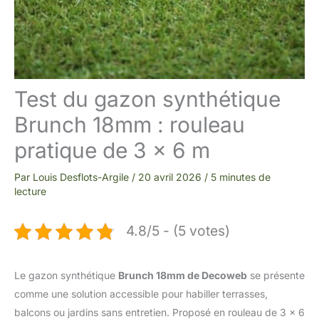
Test du gazon synthétique
Brunch 18mm : rouleau
pratique de 3 x 6 m
Par
Louis Desflots-Argile
/
20 avril 2026
/
5 minutes de
lecture
4.8/5 - (5 votes)
Le gazon synthétique
Brunch 18mm de Decoweb
se présente
comme une solution accessible pour habiller terrasses,
balcons ou jardins sans entretien. Proposé en rouleau de 3 x 6