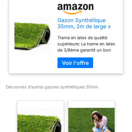
Gazon Synthétique
35mm, 2m de large x
7m de long (soit 14M²)
Trame en latex de qualité
supérieure: La trame en latex
de 3/8ème garantit un bon
maintien et un rendu ultra
réaliste, offrant un
compromis entre budget,
esthétique et durabilité, qui
convient à tout type d'espace
Découvrez d’autres gazons synthétiques 35mm
Résistance exceptionnelle
dans le temps: Son éclat ne
craindra ni le temps ni les
confrontations, gardant votre
jardin intact à travers les
saisons pour un espace
verdoyant sans entretien
coûteux Caractéristiques