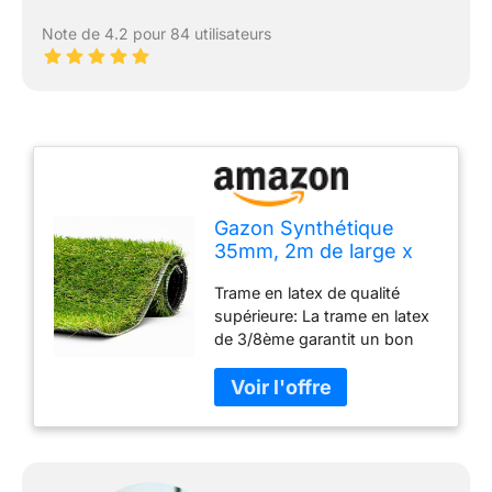
Note de 4.2 pour 84 utilisateurs
Gazon Synthétique
35mm, 2m de large x
7m de long (soit 14M²)
Trame en latex de qualité
supérieure: La trame en latex
de 3/8ème garantit un bon
maintien et un rendu ultra
réaliste, offrant un
compromis entre budget,
esthétique et durabilité, qui
convient à tout type d'espace
Résistance exceptionnelle