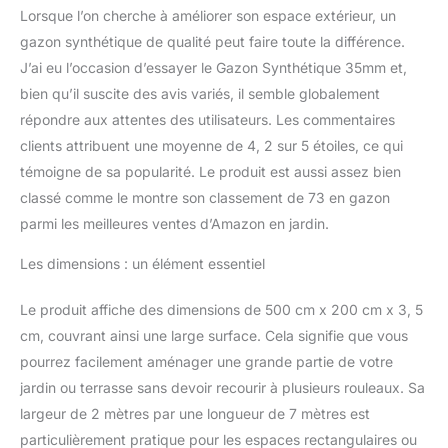
craindra ni le temps ni les
Lorsque l’on cherche à améliorer son espace extérieur, un
confrontations, gardant votre
gazon synthétique de qualité peut faire toute la différence.
jardin intact à travers les
J’ai eu l’occasion d’essayer le Gazon Synthétique 35mm et,
saisons pour un espace
bien qu’il suscite des avis variés, il semble globalement
verdoyant sans entretien
coûteux Caractéristiques
répondre aux attentes des utilisateurs. Les commentaires
techniques avancées:
clients attribuent une moyenne de 4, 2 sur 5 étoiles, ce qui
Hauteur de la fibre 35mm,
témoigne de sa popularité. Le produit est aussi assez bien
Garantie 10 ans, Norme
classé comme le montre son classement de 73 en gazon
REACH certifié sans métaux
lourds, Résistant chlore,
parmi les meilleures ventes d’Amazon en jardin.
brome et sel, Fibre technique
Les dimensions : un élément essentiel
C-shape de qualité
Instructions importantes de
commande: Votre commande
Le produit affiche des dimensions de 500 cm x 200 cm x 3, 5
doit être faite en une seule
cm, couvrant ainsi une large surface. Cela signifie que vous
fois car les gazons
pourrez facilement aménager une grande partie de votre
synthétiques ont des
jardin ou terrasse sans devoir recourir à plusieurs rouleaux. Sa
différences entre chaque
confection. Tolérance de
largeur de 2 mètres par une longueur de 7 mètres est
confection plus ou moins
particulièrement pratique pour les espaces rectangulaires ou