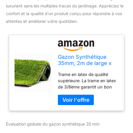
luxuriant sans les multiples tracas du jardinage. Appréciez le
confort et la qualité d’un produit conçu pour répondre à vos
attentes et améliorer votre quotidien.
Gazon Synthétique
35mm, 2m de large x
7m de long (soit 14M²)
Trame en latex de qualité
supérieure: La trame en latex
de 3/8ème garantit un bon
maintien et un rendu ultra
réaliste, offrant un
compromis entre budget,
esthétique et durabilité, qui
convient à tout type d'espace
Évaluation globale du gazon synthétique 35 mm
Résistance exceptionnelle
dans le temps: Son éclat ne