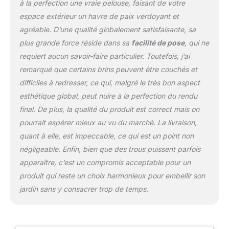
confection plus ou moins
à la perfection une vraie pelouse, faisant de votre
7%, Tolérance de découpe
espace extérieur un havre de paix verdoyant et
plus ou moins 5% Installation
agréable. D’une qualité globalement satisfaisante, sa
et entretien simplifiés: Lors de
plus grande force réside dans sa
facilité de pose
, qui ne
votre première installation, un
simple aspirateur ou un balai
requiert aucun savoir-faire particulier. Toutefois, j’ai
vous aidera à éliminer le
remarqué que certains brins peuvent être couchés et
surplus. Pensez à vous
difficiles à redresser, ce qui, malgré le très bon aspect
fournir tous les accessoires
esthétique global, peut nuire à la perfection du rendu
de pose nécessaires pour
obtenir un rendu optimal
final. De plus, la qualité du produit est correct mais on
Dimensions et surface de
pourrait espérer mieux au vu du marché. La livraison,
couverture: Gazon
quant à elle, est impeccable, ce qui est un point non
synthétique de 2m de large
négligeable. Enfin, bien que des trous puissent parfois
sur 7m de long couvrant une
surface totale de 14m²,
apparaître, c’est un compromis acceptable pour un
adapté aux jardins, abords de
produit qui reste un choix harmonieux pour embellir son
piscine et aires de jeux
jardin sans y consacrer trop de temps.