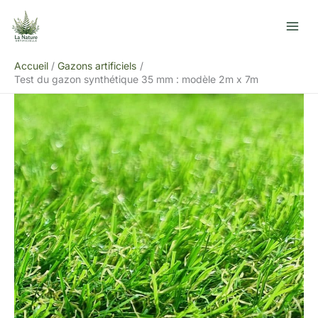
Aller
R
au
e
contenu
c
Accueil
Gazons artificiels
h
Test du gazon synthétique 35 mm : modèle 2m x 7m
e
r
c
h
e
r