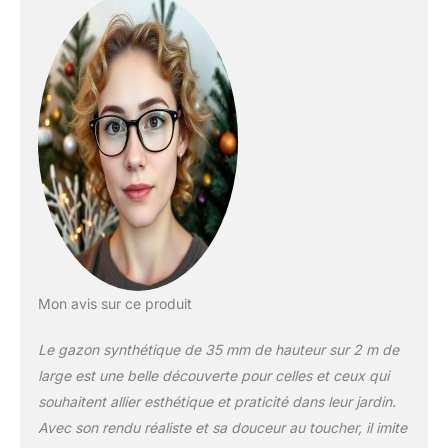
dans le temps: Son éclat ne
craindra ni le temps ni les
confrontations, gardant votre
jardin intact à travers les
saisons pour un espace
verdoyant sans entretien
coûteux Caractéristiques
techniques avancées:
Hauteur de la fibre 35mm,
Garantie 10 ans, Norme
REACH certifié sans métaux
lourds, Résistant chlore,
brome et sel, Fibre technique
C-shape de qualité
Instructions importantes de
Mon avis sur ce produit
commande: Votre commande
doit être faite en une seule
Le gazon synthétique de 35 mm de hauteur sur 2 m de
fois car les gazons
large est une belle découverte pour celles et ceux qui
synthétiques ont des
souhaitent allier esthétique et praticité dans leur jardin.
différences entre chaque
Avec son rendu réaliste et sa douceur au toucher, il imite
confection. Tolérance de