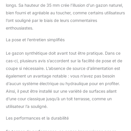
7%, Tolérance de découpe
longs. Sa hauteur de 35 mm crée l’illusion d’un gazon naturel,
plus ou moins 5% Installation
bien fourni et agréable au toucher, comme certains utilisateurs
et entretien simplifiés: Lors de
votre première installation, un
l’ont souligné par le biais de leurs commentaires
simple aspirateur ou un balai
enthousiastes.
vous aidera à éliminer le
surplus. Pensez à vous
La pose et l’entretien simplifiés
fournir tous les accessoires
de pose nécessaires pour
Le gazon synthétique doit avant tout être pratique. Dans ce
obtenir un rendu optimal
cas-ci, plusieurs avis s’accordent sur la facilité de pose et de
Dimensions et surface de
coupe si nécessaire. L’absence de source d’alimentation est
couverture: Gazon
synthétique de 2m de large
également un avantage notable : vous n’avez pas besoin
sur 7m de long couvrant une
d’aucun système électrique ou hydraulique pour en profiter.
surface totale de 14m²,
Ainsi, il peut être installé sur une variété de surfaces allant
adapté aux jardins, abords de
d’une cour classique jusqu’à un toit terrasse, comme un
piscine et aires de jeux
utilisateur l’a souligné.
Les performances et la durabilité