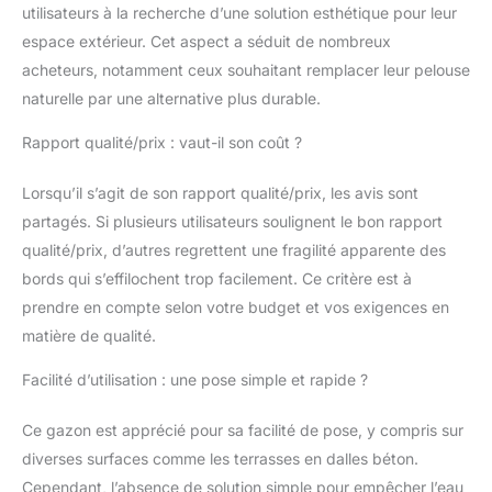
utilisateurs à la recherche d’une solution esthétique pour leur
délicatement les fibres avec une brosse
spéciale gazon pour un rendu parfait.
espace extérieur. Cet aspect a séduit de nombreux
Caractéristiques Protection UV : Garantie
acheteurs, notamment ceux souhaitant remplacer leur pelouse
7ans Epaisseur de la plaque : 20mm
naturelle par une alternative plus durable.
Couleur : vert Matériau : Polyéthylène et
polypropylène Hauteur de la fibre: 20mm -
Rapport qualité/prix : vaut-il son coût ?
Garantie: 7 ans - Résistant chlore, brome
et sel - 100% Qualité - Fibre technique
Lorsqu’il s’agit de son rapport qualité/prix, les avis sont
Plate ATTENTION : Votre commande doit
partagés. Si plusieurs utilisateurs soulignent le bon rapport
etre faite en 1 seule fois, les gazons
synthétiques ont des différences entre
qualité/prix, d’autres regrettent une fragilité apparente des
chaque confection! Remarque Tolérance
bords qui s’effilochent trop facilement. Ce critère est à
de confection : + ou - 7% Tolérance de
prendre en compte selon votre budget et vos exigences en
découpe : +/- 5% décimales Si vous
matière de qualité.
recommandez le même modèle a 2 dates
d’intervalle il n'auront pas le même rendu.
Facilité d’utilisation : une pose simple et rapide ?
Lors de votre première installation, un
simple aspirateur ou un balai vous aidera à
Ce gazon est apprécié pour sa facilité de pose, y compris sur
éliminer le surplus. Pensez également à
vous fournir tous les accessoires de pose
diverses surfaces comme les terrasses en dalles béton.
nécessaires pour obtenir un rendu optimal.
Cependant, l’absence de solution simple pour empêcher l’eau