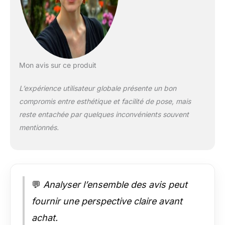
Matériau : Polyéthylène et polypropylène
Hauteur de la fibre: 20mm - Garantie: 7
ans - Résistant chlore, brome et sel -
100% Qualité - Fibre technique Plate
ATTENTION : Votre commande doit etre
faite en 1 seule fois, les gazons
Mon avis sur ce produit
synthétiques ont des différences entre
chaque confection! Remarque Tolérance
L’expérience utilisateur globale présente un bon
de confection : + ou - 7% Tolérance de
compromis entre esthétique et facilité de pose, mais
découpe : +/- 5% décimales Si vous
reste entachée par quelques inconvénients souvent
recommandez le même modèle a 2
dates d’intervalle il n'auront pas le
mentionnés.
même rendu. Lors de votre première
installation, un simple aspirateur ou un
balai vous aidera à éliminer le surplus.
Pensez également à vous fournir tous
les accessoires de pose nécessaires
💬
Analyser l’ensemble des avis peut
pour obtenir un rendu optimal.
fournir une perspective claire avant
achat.