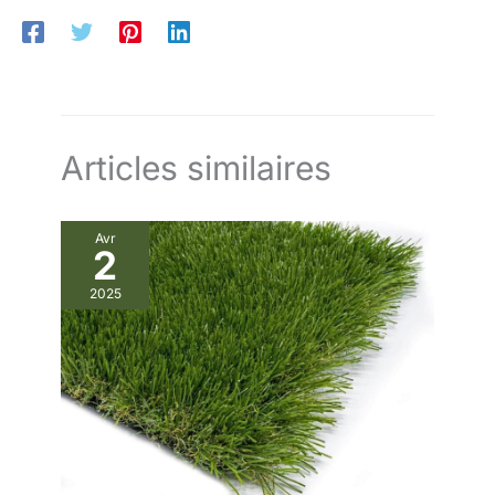
nocives, idéal pour les jeux des enfants ou les animaux.
Moelleux, confortable et sans risque, que ce soit sur un tapis
de jeu ou un coin détente. ✅ ENTRETIEN FACILE ET CONFORT
OPTIMAL : Se nettoie simplement à l’eau ou au balai. Pas
besoin de tondre ou d’arroser. Stable sur toutes surfaces, ce
gazon décoratif reste agréable et propre longtemps.
Articles similaires
Avr
2
2025