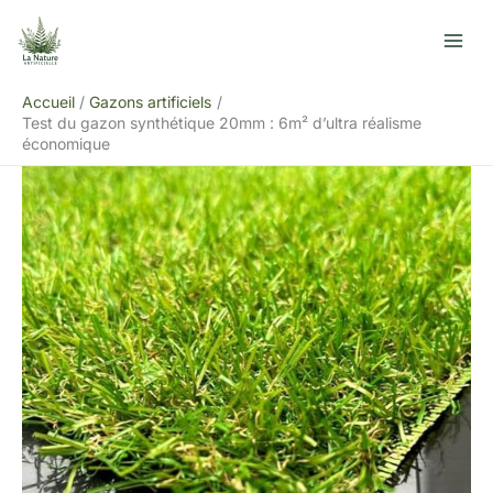
Aller
R
au
e
contenu
c
Accueil
Gazons artificiels
h
Test du gazon synthétique 20mm : 6m² d’ultra réalisme
e
économique
r
c
h
e
r