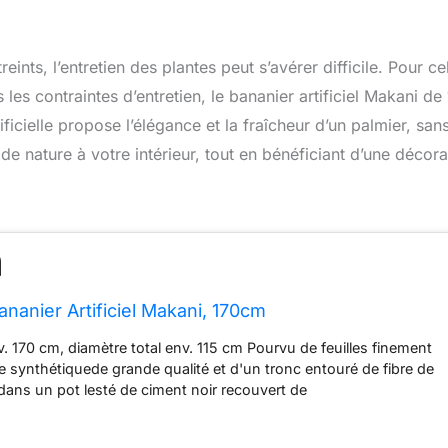
nts, l’entretien des plantes peut s’avérer difficile. Pour ce
les contraintes d’entretien, le bananier artificiel Makani de
icielle propose l’élégance et la fraîcheur d’un palmier, sans
 de nature à votre intérieur, tout en bénéficiant d’une décora
ananier Artificiel Makani, 170cm
v. 170 cm, diamètre total env. 115 cm Pourvu de feuilles finement
e synthétiquede grande qualité et d'un tronc entouré de fibre de
 dans un pot lesté de ciment noir recouvert de
: d'env. 17 x 15 cm) pour être placé facilement dansle cache-
x Pour une couleur plus durable, le traitement avec unspray anti-