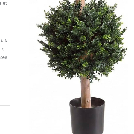
e et
rale
ers
ntes