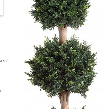
e est
e