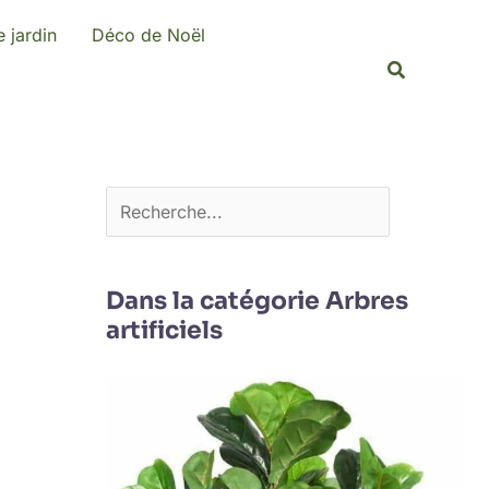
R
 jardin
Déco de Noël
e
Recherche
c
h
e
r
c
h
e
Dans la catégorie Arbres
artificiels
r