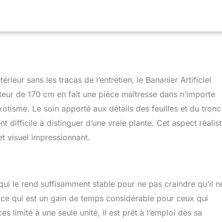
 à intervallesréguliers Idéal pour ajouter une touche tropicale à
pace sauna, centre de bien-être, agence de voyage, jardind'hiver,
érieur sans les tracas de l’entretien, le Bananier Artificiel
eur de 170 cm en fait une pièce maîtresse dans n’importe
xotisme. Le soin apporté aux détails des feuilles et du tronc
 difficile à distinguer d’une vraie plante. Cet aspect réalist
et visuel impressionnant.
qui le rend suffisamment stable pour ne pas craindre qu’il n
ce qui est un gain de temps considérable pour ceux qui
s limité à une seule unité, il est prêt à l’emploi dès sa