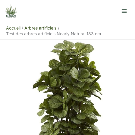
Aller
R
au
e
contenu
c
Accueil
Arbres artificiels
h
Test des arbres artificiels Nearly Natural 183 cm
e
r
c
h
e
r