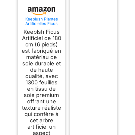
Keeplush Plantes
Artificielles Ficus
180cm Haute avec
Keeplsh Ficus
Tronc en Bois
Naturel, Arbre
Artificiel de 180
Artificiel avec 1300
cm (6 pieds)
Feuilles, Artificielle
est fabriqué en
Interieur pour Salon,
Chambre Décoration
matériau de
soie durable et
de haute
qualité, avec
1300 feuilles
en tissu de
soie premium
offrant une
texture réaliste
qui confère à
cet arbre
artificiel un
aspect