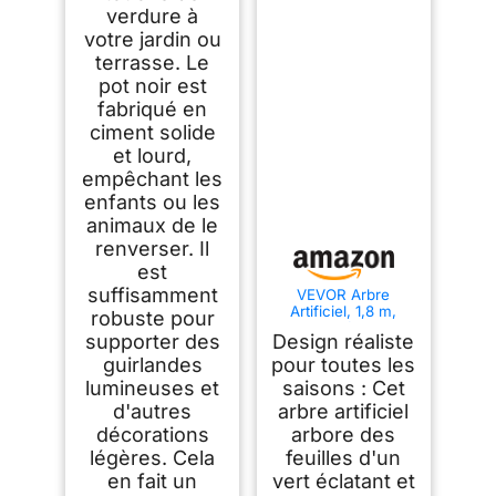
verdure à
votre jardin ou
terrasse. Le
pot noir est
fabriqué en
ciment solide
et lourd,
empêchant les
enfants ou les
animaux de le
renverser. Il
est
suffisamment
VEVOR Arbre
Artificiel, 1,8 m,
robuste pour
Plante Artificielle en
supporter des
Design réaliste
PE Olivier Artificiel
avec Pot Noir, Tronc
guirlandes
pour toutes les
et Feuilles Vertes
lumineuses et
saisons : Cet
Réalistes, Faux
d'autres
arbre artificiel
Arbre pour Bureau,
Salon, Chambre à
décorations
arbore des
Coucher, Décoration
légères. Cela
feuilles d'un
d'Intérieur
en fait un
vert éclatant et