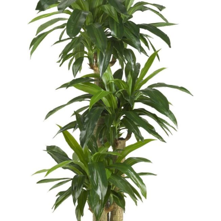
d'excellents cadeaux
de pendaison de
crémaillère ; couvert
par une garantie
prolongée de deux
ans pour votre
tranquillité d'esprit