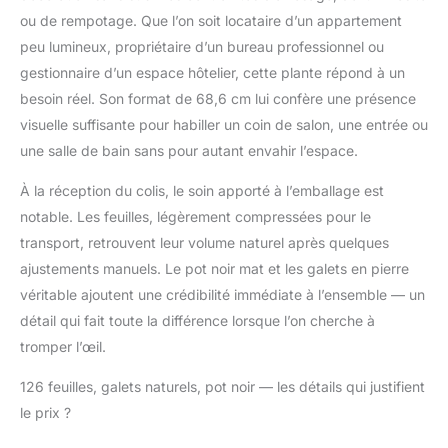
rivière, le design
ou de rempotage. Que l’on soit locataire d’un appartement
général est très beau et
peu lumineux, propriétaire d’un bureau professionnel ou
va très bien à l'intérieur
gestionnaire d’un espace hôtelier, cette plante répond à un
ou à l'extérieur. Une
véritable plante sans
besoin réel. Son format de 68,6 cm lui confère une présence
entretien : profitez de
visuelle suffisante pour habiller un coin de salon, une entrée ou
tous les avantages
une salle de bain sans pour autant envahir l’espace.
d'avoir une belle
grande plante d'agave
À la réception du colis, le soin apporté à l’emballage est
synthétique tout au
notable. Les feuilles, légèrement compressées pour le
long de l'année sans
transport, retrouvent leur volume naturel après quelques
avoir à arroser ou
élaguer. C'est le
ajustements manuels. Le pot noir mat et les galets en pierre
stimulateur d'ambiance
véritable ajoutent une crédibilité immédiate à l’ensemble — un
idéal pour tous ceux
détail qui fait toute la différence lorsque l’on cherche à
qui mènent une vie
tromper l’œil.
bien remplie, n'ont pas
la main verte ou n'ont
126 feuilles, galets naturels, pot noir — les détails qui justifient
tout simplement pas le
le prix ?
bon environnement
pour les plantes