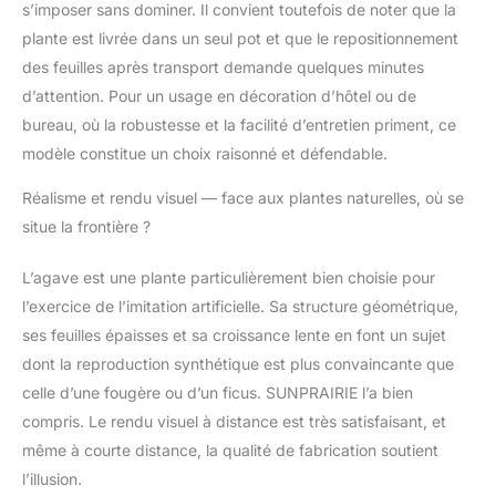
s’imposer sans dominer. Il convient toutefois de noter que la
apporter une
plante est livrée dans un seul pot et que le repositionnement
décoration d'intérieur
qui combine style,
des feuilles après transport demande quelques minutes
qualité et détails ; nos
d’attention. Pour un usage en décoration d’hôtel ou de
élégantes grandes
bureau, où la robustesse et la facilité d’entretien priment, ce
plantes succulentes
modèle constitue un choix raisonné et défendable.
artificielles offrent une
verdure apaisante sans
Réalisme et rendu visuel — face aux plantes naturelles, où se
entretien et font
d'excellents cadeaux
situe la frontière ?
de pendaison de
crémaillère ; couvert
L’agave est une plante particulièrement bien choisie pour
par une garantie
l’exercice de l’imitation artificielle. Sa structure géométrique,
prolongée de deux ans
ses feuilles épaisses et sa croissance lente en font un sujet
pour votre tranquillité
dont la reproduction synthétique est plus convaincante que
d'esprit
celle d’une fougère ou d’un ficus. SUNPRAIRIE l’a bien
compris. Le rendu visuel à distance est très satisfaisant, et
même à courte distance, la qualité de fabrication soutient
l’illusion.