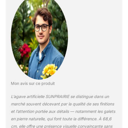
artificielles. La
surface est traitée
pour refléter la
lumière
naturellement. Avec
pot noir classique et
véritables pierres de
rivière, le design
général est très beau
et va très bien à
l'intérieur ou à
l'extérieur. Une
véritable plante sans
entretien : profitez de
Mon avis sur ce produit
tous les avantages
d'avoir une belle
L’agave artificielle SUNPRAIRIE se distingue dans un
grande plante
marché souvent décevant par la qualité de ses finitions
d'agave synthétique
et l’attention portée aux détails — notamment les galets
tout au long de
l'année sans avoir à
en pierre naturelle, qui font toute la différence. À 68,6
arroser ou élaguer.
cm, elle offre une présence visuelle convaincante sans