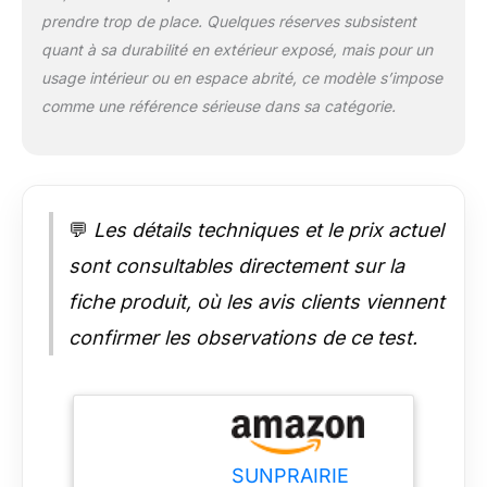
C'est le stimulateur
prendre trop de place. Quelques réserves subsistent
d'ambiance idéal
quant à sa durabilité en extérieur exposé, mais pour un
pour tous ceux qui
usage intérieur ou en espace abrité, ce modèle s’impose
mènent une vie bien
remplie, n'ont pas la
comme une référence sérieuse dans sa catégorie.
main verte ou n'ont
tout simplement pas
le bon
environnement pour
les plantes vivantes.
💬
Les détails techniques et le prix actuel
Plante artificielle
durable et de taille
sont consultables directement sur la
complète : notre faux
fiche produit, où les avis clients viennent
agave classique est
fabriqué dans un
confirmer les observations de ce test.
beau pot noir mat
recouvert de galets
de rivière naturels. Il
est superbe à
l'intérieur et peut
également être placé
SUNPRAIRIE