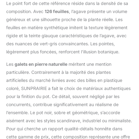
vivantes. Plante
Le point fort de cette référence réside dans la densité de sa
artificielle durable et de
composition. Avec
126 feuilles
, l’agave présente un volume
taille complète : notre
généreux et une silhouette proche de la plante réelle. Les
faux agave classique
feuilles en matière synthétique imitent la texture légèrement
est fabriqué dans un
beau pot noir mat
rigide et la teinte glauque caractéristiques de l’agave, avec
recouvert de galets de
des nuances de vert-gris convaincantes. Les pointes,
rivière naturels. Il est
légèrement plus foncées, renforcent l’illusion botanique.
superbe à l'intérieur et
peut également être
Les
galets en pierre naturelle
méritent une mention
placé à l'extérieur car il
particulière. Contrairement à la majorité des plantes
est fabriqué à partir de
artificielles du marché livrées avec des billes en plastique
matériaux résistants
aux UV et est
coloré, SUNPRAIRIE a fait le choix de matériaux authentiques
entièrement
pour la finition du pot. Ce détail, souvent négligé par les
imperméable. Les
concurrents, contribue significativement au réalisme de
feuilles vertes riches
l’ensemble. Le pot noir, sobre et géométrique, s’accorde
vont bien avec
n'importe quel style
aisément avec les styles scandinave, industriel ou minimaliste.
dans votre maison ou
Pour qui cherche un rapport qualité-détails honnête dans
votre cour. Installation
cette gamme de prix, cette composition représente une offre