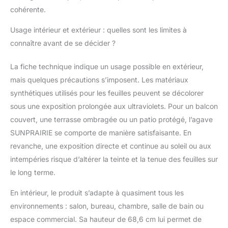
facile pour une variété
cohérente.
d'endroits : cette plante
artificielle robuste est
Usage intérieur et extérieur : quelles sont les limites à
prête à l'emploi dès la
sortie de la boîte,
connaître avant de se décider ?
aucun assemblage
nécessaire ; excellente
La fiche technique indique un usage possible en extérieur,
grande plante de
mais quelques précautions s’imposent. Les matériaux
cactus artificielle pour
synthétiques utilisés pour les feuilles peuvent se décolorer
remplir l'espace au sol
sous une exposition prolongée aux ultraviolets. Pour un balcon
sur le porche ou dans
le jardin pour
couvert, une terrasse ombragée ou un patio protégé, l’agave
correspondre à
SUNPRAIRIE se comporte de manière satisfaisante. En
d'autres plantes. Le pot
revanche, une exposition directe et continue au soleil ou aux
noir mat mesure 23,6
intempéries risque d’altérer la teinte et la tenue des feuilles sur
cm de large et 21,1 cm
de haut. Superbes
le long terme.
plantes artificielles
d'extérieur. Sentez la
En intérieur, le produit s’adapte à quasiment tous les
différence SUNPRAIRIE
environnements : salon, bureau, chambre, salle de bain ou
: nous sommes
espace commercial. Sa hauteur de 68,6 cm lui permet de
passionnés de vous