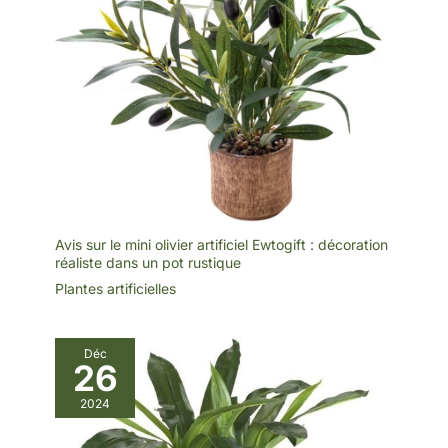
correspondre à
d'autres plantes. Le
pot noir mat mesure
23,6 cm de large et
21,1 cm de haut.
Superbes plantes
artificielles
d'extérieur. Sentez la
différence
SUNPRAIRIE : nous
sommes passionnés
Avis sur le mini olivier artificiel Ewtogift : décoration
de vous apporter une
réaliste dans un pot rustique
décoration d'intérieur
Plantes artificielles
qui combine style,
qualité et détails ; nos
élégantes grandes
Déc
plantes succulentes
26
artificielles offrent
une verdure
2024
apaisante sans
entretien et font