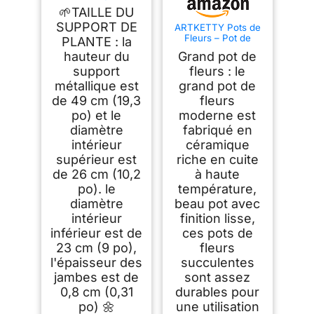
Niveaux Présentoir
🌱TAILLE DU
de Pot Moderne
Supports de Pots de
SUPPORT DE
ARTKETTY Pots de
Fleurs, Étagères à
Fleurs – Pot de
PLANTE : la
Fleurs, Plant
bonsaï en
hauteur du
Grand pot de
Tabouret de Fleur,
céramique avec
Intérieur Extérieur
Drainage – Grand
support
fleurs : le
Jardin(Pas de
Pot de Fleurs pour
métallique est
grand pot de
plantes et de pots)
Plantes Grasses
de 49 cm (19,3
fleurs
d'intérieur – Pot de
Fleurs décoratif
po) et le
moderne est
avec Support
diamètre
fabriqué en
intérieur
céramique
supérieur est
riche en cuite
de 26 cm (10,2
à haute
po). le
température,
diamètre
beau pot avec
intérieur
finition lisse,
inférieur est de
ces pots de
23 cm (9 po),
fleurs
l'épaisseur des
succulentes
jambes est de
sont assez
0,8 cm (0,31
durables pour
po) 🌼
une utilisation