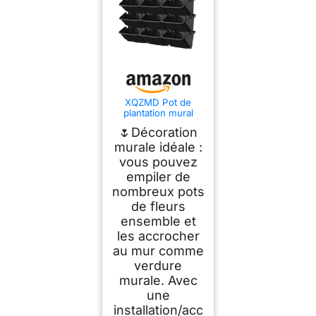
XQZMD Pot de
plantation mural
avec arrosage
🌷Décoration
automatique, sacs
de fleurs suspendus
murale idéale :
extérieurement, 18
vous pouvez
pots, mur vert vivant
empiler de
vertical, support
mural pour intérieur
nombreux pots
et extérieur
de fleurs
ensemble et
les accrocher
au mur comme
verdure
murale. Avec
une
installation/acc