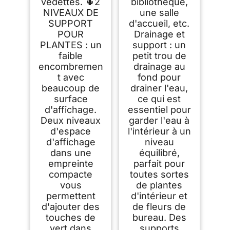
vedettes. 🌵2
bibliothèque,
NIVEAUX DE
une salle
SUPPORT
d'accueil, etc.
POUR
Drainage et
PLANTES : un
support : un
faible
petit trou de
encombremen
drainage au
t avec
fond pour
beaucoup de
drainer l'eau,
surface
ce qui est
d'affichage.
essentiel pour
Deux niveaux
garder l'eau à
d'espace
l'intérieur à un
d'affichage
niveau
dans une
équilibré,
empreinte
parfait pour
compacte
toutes sortes
vous
de plantes
permettent
d'intérieur et
d'ajouter des
de fleurs de
touches de
bureau. Des
vert dans
supports