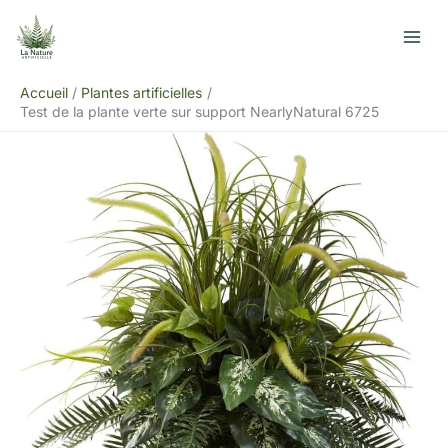
Aller
R
au
e
contenu
c
Accueil
Plantes artificielles
h
Test de la plante verte sur support NearlyNatural 6725
e
r
c
h
e
r