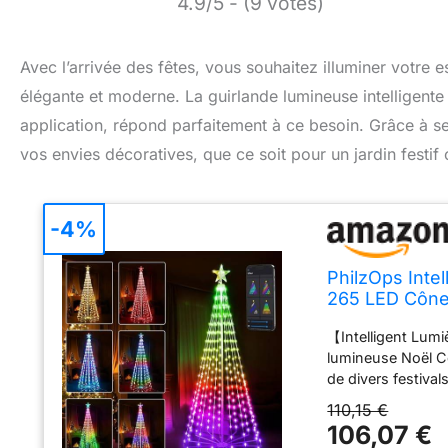
4.9/5 - (9 votes)
Avec l’arrivée des fêtes, vous souhaitez illuminer votre e
élégante et moderne. La guirlande lumineuse intelligent
application, répond parfaitement à ce besoin. Grâce à se
vos envies décoratives, que ce soit pour un jardin festif 
-4%
PhilzOps Inte
265 LED Cône 
Extérieur Int
【Intelligent Lumi
Fête, Contrôl
lumineuse Noël Cô
de divers festiv
modes d'éclairage
110,15 €
de riches paramèt
106,07 €
améliorent votre 