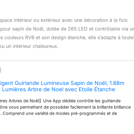
space intérieur ou extérieur avec une décoration à la fois
e pour sapin de Noël, dotée de 265 LED et contrôlable via u
s couleurs RVB et son design étanche, elle s’adapte à toute
ou un intérieur chaleureux.
lligent Guirlande Lumineuse Sapin de Noël, 1.88m
Lumières Arbre de Noel avec Etoile Étanche
érieur Guirlande Lumineux Couleurs RVB Pour Jardin
ères Arbres de Noël】Une App dédiée contrôle les guirlande
e APP
ne vous permettant de posséder facilement la brillante brillance
als. Comprend une variété de modes pré-programmés et de
 dynamique RVB. Les Eclairage Sapin de Noël Extérieur offrent
res personnalisés DIY, ajustent la luminosité à volonté,
atmosphère festive avec une synchronisation musicale pour