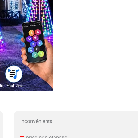
Inconvénients
–
prise non étanche