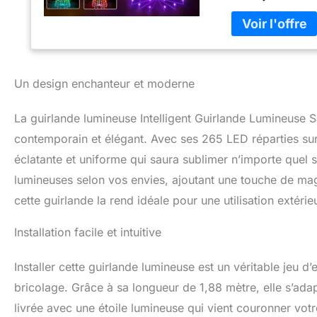
créer un effet d
guirlande de sapin
offrant 16 millio
incroyables telles
ciel pour créer u
Un design enchanteur et moderne
Thanksgiving. La 
ajustée entre 1%
Synchronisez ave
La guirlande lumineuse Intelligent Guirlande Lumineuse 
microphone très s
contemporain et élégant. Avec ses 265 LED réparties sur 
se synchroniser a
éclatante et uniforme qui saura sublimer n’importe quel
Avec la minuterie
automatiquement l
lumineuses selon vos envies, ajoutant une touche de mag
"Surplife" peut êt
cette guirlande la rend idéale pour une utilisation extér
【Imperméable et F
imperméable IP44 e
Installation facile et intuitive
décorer votre mai
lumineuse a tous 
de connexion, etc
Installer cette guirlande lumineuse est un véritable jeu d
la conception de b
bricolage. Grâce à sa longueur de 1,88 mètre, elle s’adap
Guirlande Extérie
livrée avec une étoile lumineuse qui vient couronner votre
LED sont distribu