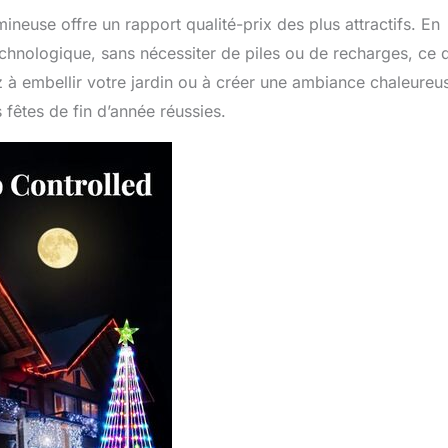
ineuse offre un rapport qualité-prix des plus attractifs. En
technologique, sans nécessiter de piles ou de recharges, ce 
z à embellir votre jardin ou à créer une ambiance chaleureu
s fêtes de fin d’année réussies.