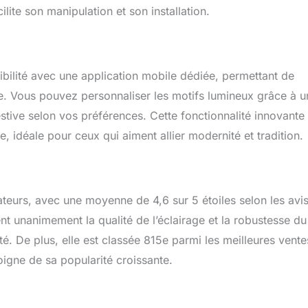
D Sapin de Noël ont un look élégant et magnifique et un effet
lite son manipulation et son installation.
t diversifié, parfait pour jardins, yards, salon, véranda, balcon,
centres commerciaux, hôtels, salles, toutes sortes de fêtes et de
ibilité avec une application mobile dédiée, permettant de
ce. Vous pouvez personnaliser les motifs lumineux grâce à u
estive selon vos préférences. Cette fonctionnalité innovante 
e, idéale pour ceux qui aiment allier modernité et tradition.
teurs, avec une moyenne de 4,6 sur 5 étoiles selon les avi
nt unanimement la qualité de l’éclairage et la robustesse du
té. De plus, elle est classée 815e parmi les meilleures vent
moigne de sa popularité croissante.