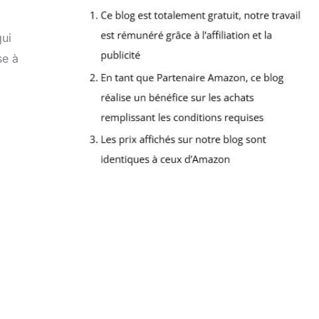
qui
se à