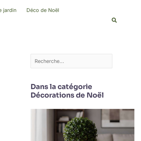
R
 jardin
Déco de Noël
e
Recherche
c
h
e
r
c
h
e
Dans la catégorie
Décorations de Noël
r