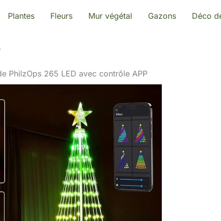
Plantes
Fleurs
Mur végétal
Gazons
Déco de
s
nde PhilzOps 265 LED avec contrôle APP