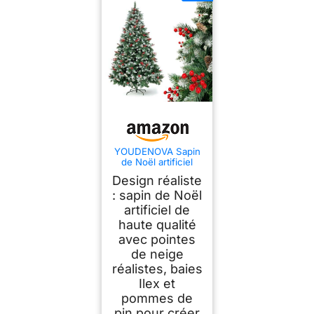
YOUDENOVA Sapin
de Noël artificiel
avec neige de
Design réaliste
qualité supérieure -
180 cm - Pommes
: sapin de Noël
de pin Ilex - Arbre
artificiel de
de Noël artificiel
haute qualité
avec pointes
de neige
réalistes, baies
Ilex et
pommes de
pin pour créer