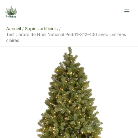
Aller
R
au
e
contenu
c
Accueil
Sapins artificiels
h
Test : arbre de Noël National Pedd1–312–100 avec lumières
e
claires
r
c
h
e
r