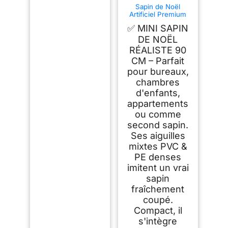
Sapin de Noël
Artificiel Premium
90 cm - Gagnant du
✅ MINI SAPIN
Test - Réalisme
Exceptionnel,
DE NOËL
Branches épaisses,
RÉALISTE 90
livré avec Support
CM – Parfait
en Bois et Sac de
Rangement – Pure
pour bureaux,
Living
chambres
d'enfants,
appartements
ou comme
second sapin.
Ses aiguilles
mixtes PVC &
PE denses
imitent un vrai
sapin
fraîchement
coupé.
Compact, il
s'intègre