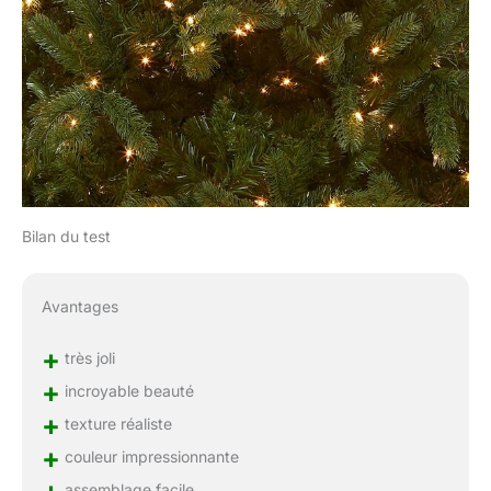
Bilan du test
Avantages
+
très joli
+
incroyable beauté
+
texture réaliste
+
couleur impressionnante
+
assemblage facile