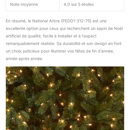
Note moyenne
4,0 sur 5 étoiles
En résumé, le National Arbre (PEDD1-312-75) est une
excellente option pour ceux qui recherchent un sapin de Noël
artificiel de qualité, facile à installer et à l’aspect
remarquablement réaliste. Sa durabilité et son design en font
un choix judicieux pour illuminer vos fêtes de fin d’année,
année après année.