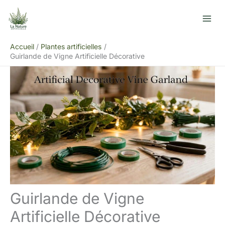
Aller
R
au
e
contenu
c
Accueil
Plantes artificielles
h
Guirlande de Vigne Artificielle Décorative
e
r
c
h
e
r
Guirlande de Vigne
Artificielle Décorative