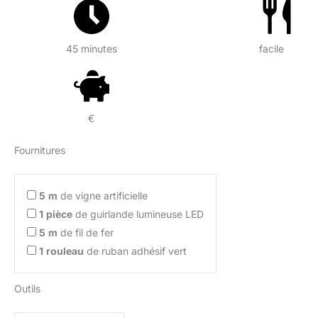
45 minutes
facile
€
Fournitures
5
m
de vigne artificielle
1
pièce
de guirlande lumineuse LED
5
m
de fil de fer
1
rouleau
de ruban adhésif vert
Outils