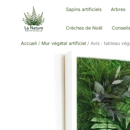
Aller
Sapins artificiels
Arbres
au
contenu
Crèches de Noël
Conseil
Accueil
Mur végétal artificiel
Avis : tableau vé