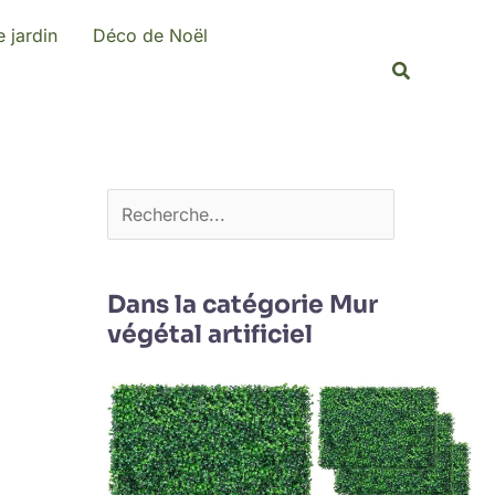
R
 jardin
Déco de Noël
e
Recherche
c
h
e
r
c
h
e
Dans la catégorie Mur
végétal artificiel
r