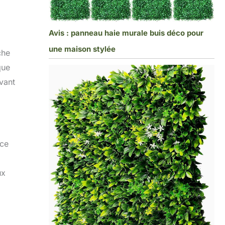
Avis : panneau haie murale buis déco pour
une maison stylée
che
que
avant
èce
ux