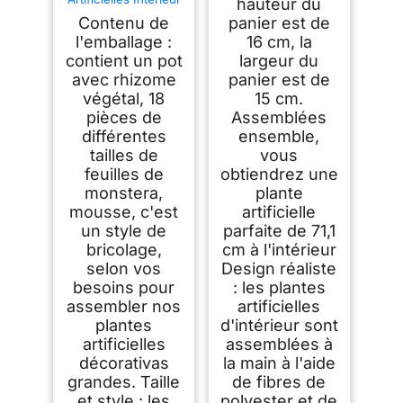
hauteur du
Monstera en
Contenu de
panier est de
Pot,71cm Fausse
Plante Idéal pour la
l'emballage :
16 cm, la
Décoration de
contient un pot
largeur du
Salon, Chambre,
avec rhizome
panier est de
Bureau et Jardin（1
Pot）
végétal, 18
15 cm.
pièces de
Assemblées
différentes
ensemble,
tailles de
vous
feuilles de
obtiendrez une
monstera,
plante
mousse, c'est
artificielle
un style de
parfaite de 71,1
bricolage,
cm à l'intérieur
selon vos
Design réaliste
besoins pour
: les plantes
assembler nos
artificielles
plantes
d'intérieur sont
artificielles
assemblées à
décorativas
la main à l'aide
grandes. Taille
de fibres de
et style : les
polyester et de