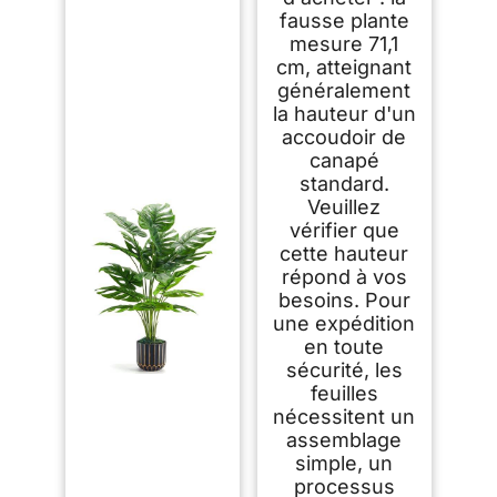
de Salon, Chambre,
fausse plante
Bureau et Jardin（1
mesure 71,1
Pot）
cm, atteignant
généralement
la hauteur d'un
accoudoir de
canapé
standard.
Veuillez
vérifier que
cette hauteur
répond à vos
besoins. Pour
une expédition
en toute
sécurité, les
feuilles
nécessitent un
assemblage
simple, un
processus