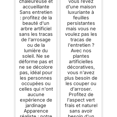
chaleureuse et
vous rêvez
accueillante
d'une maison
Sans entretien
luxuriante à
: profitez de la
feuilles
beauté d'un
persistantes
arbre artificiel
mais vous ne
sans les tracas
voulez pas les
de l'arrosage
tracas de
ou de la
l'entretien ?
lumière du
Avec nos
soleil. Ne se
plantes
déforme pas et
artificielles
ne se décolore
décoratives,
pas, idéal pour
vous n'avez
les personnes
plus besoin de
occupées ou
les couper ou
celles qui n'ont
d'arroser.
aucune
Profitez de
expérience de
l'aspect vert
jardinage
frais et naturel
Apparence
sans avoir
réaliste : notre
besoin d'un