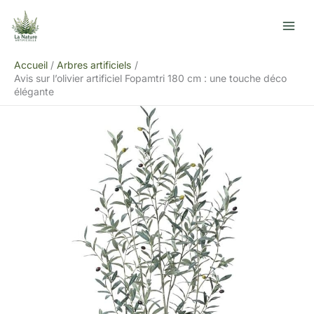
Aller
R
au
e
contenu
c
Accueil
Arbres artificiels
h
Avis sur l’olivier artificiel Fopamtri 180 cm : une touche déco
e
élégante
r
c
h
e
r