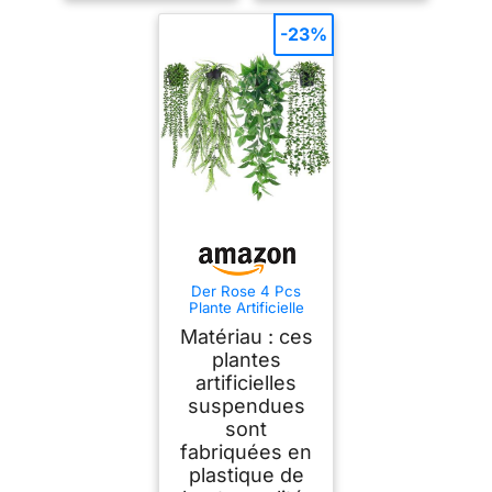
-23%
Der Rose 4 Pcs
Plante Artificielle
Tombante,Plantes
Matériau : ces
Artificielles Interieur
et Exterieur,Fausse
plantes
Plante Convient
artificielles
pour Décorer le
suspendues
Bureau,Salon,Cuisin
e,Jardin
sont
fabriquées en
plastique de