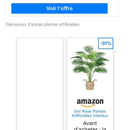
Découvrez d’autres plantes artificielles
-31%
Der Rose Plantes
Artificielles Interieur
Palmier en Pot,71cm
Avant
Fausse Plante Idéal
pour la Décoration
d'acheter : la