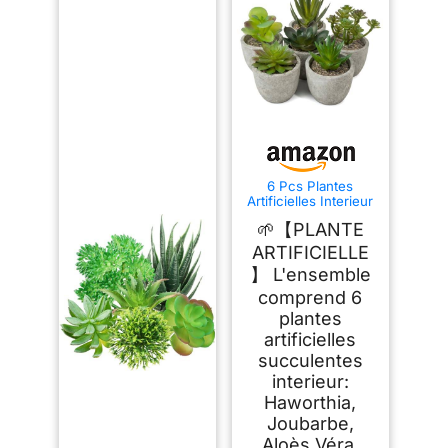
6 Pcs Plantes
Artificielles Interieur
Succulentes,
🌱【PLANTE
Plastica Fausse
Plante
ARTIFICIELLE
】 L'ensemble
comprend 6
plantes
artificielles
succulentes
interieur:
Haworthia,
Joubarbe,
Aloès Véra,