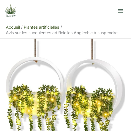
Aller
R
au
e
contenu
c
Accueil
Plantes artificielles
h
Avis sur les succulentes artificielles Anglechic à suspendre
e
r
c
h
e
r