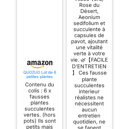
Rose du
Désert,
Aeonium
sedifolium et
succulente à
capsules de
pavot, ajoutant
une vitalité
verte à votre
vie. 🌿【FACILE
D'ENTRETIEN
】 Ces fausse
QUOZUO Lot de 6
petites plantes
plante
succulentes
Contenu du
succulentes
artificielles vertes
pour décoration de
colis : 6 x
interieur
bureau, salon, jardin
fausses
réalistes ne
plantes
nécessitent
succulentes
aucun
vertes. (hors
entretien
pots) Ils sont
quotidien, ne
petits mais
se fanent