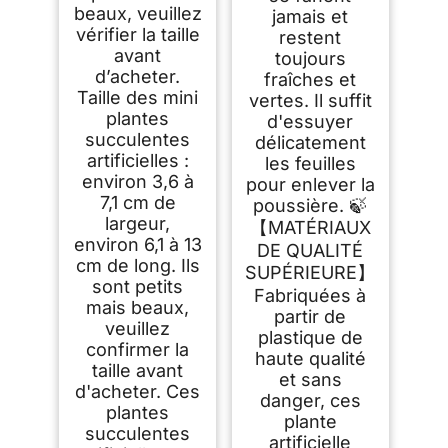
beaux, veuillez
jamais et
vérifier la taille
restent
avant
toujours
d’acheter.
fraîches et
Taille des mini
vertes. Il suffit
plantes
d'essuyer
succulentes
délicatement
artificielles :
les feuilles
environ 3,6 à
pour enlever la
7,1 cm de
poussière. 🍃
largeur,
【MATÉRIAUX
environ 6,1 à 13
DE QUALITÉ
cm de long. Ils
SUPÉRIEURE】
sont petits
Fabriquées à
mais beaux,
partir de
veuillez
plastique de
confirmer la
haute qualité
taille avant
et sans
d'acheter. Ces
danger, ces
plantes
plante
succulentes
artificielle