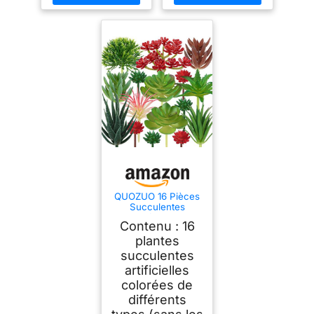
QUOZUO 16 Pièces
Succulentes
Artificielles
Contenu : 16
Décoratives, Plantes
Succulentes
plantes
Artificielles
succulentes
Décoration De
artificielles
Bureau à Domicile
colorées de
différents