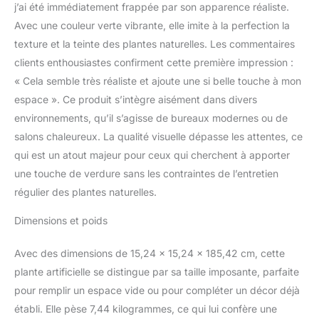
saison et complète le look de
j’ai été immédiatement frappée par son apparence réaliste.
toute maison moderne. Sûr et
Avec une couleur verte vibrante, elle imite à la perfection la
durable : nos décorations de
texture et la teinte des plantes naturelles. Les commentaires
plantes artificielles sont
conçues pour une utilisation
clients enthousiastes confirment cette première impression :
à long terme. Ils sont
« Cela semble très réaliste et ajoute une si belle touche à mon
fabriqués en utilisant
espace ». Ce produit s’intègre aisément dans divers
uniquement des matériaux
environnements, qu’il s’agisse de bureaux modernes ou de
ignifuges qui sont sûrs à
utiliser dans votre maison. La
salons chaleureux. La qualité visuelle dépasse les attentes, ce
grande fausse plante de sol
qui est un atout majeur pour ceux qui cherchent à apporter
ne dépend pas de produits
une touche de verdure sans les contraintes de l’entretien
chimiques ou de matériaux
régulier des plantes naturelles.
agressifs tout en étant un jeu
d'enfant à entretenir.
Dimensions et poids
Convient à n'importe quel
espace : notre plante
Avec des dimensions de 15,24 x 15,24 x 185,42 cm, cette
artificielle de décoration
d'intérieur offre juste le bon
plante artificielle se distingue par sa taille imposante, parfaite
ajustement pour tout espace
pour remplir un espace vide ou pour compléter un décor déjà
intérieur et extérieur, y
établi. Elle pèse 7,44 kilogrammes, ce qui lui confère une
compris la chambre, la