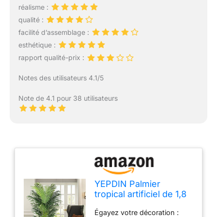
réalisme :
qualité :
facilité d’assemblage :
esthétique :
rapport qualité-prix :
Notes des utilisateurs 4.1/5
Note de 4.1 pour 38 utilisateurs
YEPDIN Palmier
tropical artificiel de 1,8
m avec 24 feuilles
Égayez votre décoration :
amovibles – Grande