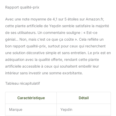
aucun arrosage ou entretien
Rapport qualité-prix
quotidien. Ils conservent leur
look rafraîchissant et vibrant
même à long terme. Vous
Avec une note moyenne de 4,1 sur 5 étoiles sur Amazon.fr,
pouvez simplement les
cette plante artificielle de Yepdin semble satisfaire la majorité
essuyer et même les couper
de ses utilisateurs. Un commentaire souligne : « Est-ce
pour obtenir le look que vous
génial… Non, mais c’est ce que ça coûte ». Cela reflète un
voulez.
bon rapport qualité-prix, surtout pour ceux qui recherchent
une solution décorative simple et sans entretien. Le prix est en
adéquation avec la qualité offerte, rendant cette plante
artificielle accessible à ceux qui souhaitent embellir leur
intérieur sans investir une somme exorbitante.
Tableau récapitulatif
Caractéristique
Détail
Marque
Yepdin