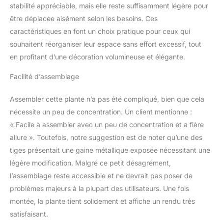
stabilité appréciable, mais elle reste suffisamment légère pour
cuisine, le salon, la terrasse,
le porche, le bureau à
être déplacée aisément selon les besoins. Ces
domicile, les cafés, et plus
caractéristiques en font un choix pratique pour ceux qui
encore pour rehausser son
souhaitent réorganiser leur espace sans effort excessif, tout
look avec une touche de
en profitant d’une décoration volumineuse et élégante.
verdure vibrante. Faites-en
un cadeau : en plus d'être un
Facilité d’assemblage
ajout accrocheur à votre
maison, notre faux palmier
Assembler cette plante n’a pas été compliqué, bien que cela
est également un cadeau
attentionné et charmant pour
nécessite un peu de concentration. Un client mentionne :
les amis et la famille. C'est le
« Facile à assembler avec un peu de concentration et a fière
cadeau parfait pour une
allure ». Toutefois, notre suggestion est de noter qu’une des
pendaison de crémaillère, un
tiges présentait une gaine métallique exposée nécessitant une
anniversaire, Noël, les
vacances, Thanksgiving, le
légère modification. Malgré ce petit désagrément,
Nouvel An, et plus encore.
l’assemblage reste accessible et ne devrait pas poser de
Facile à nettoyer et sans
problèmes majeurs à la plupart des utilisateurs. Une fois
entretien : ces plantes
montée, la plante tient solidement et affiche un rendu très
artificielles pour décoration
satisfaisant.
d'intérieur ne nécessitent