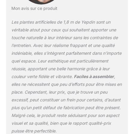
ne dépend pas de produits
chimiques ou de matériaux
Mon avis sur ce produit
agressifs tout en étant un jeu
d'enfant à entretenir.
Les plantes artificielles de 1,8 m de Yepdin sont un
Convient à n'importe quel
véritable atout pour ceux qui souhaitent apporter une
espace : notre plante
touche naturelle à leur intérieur sans les contraintes de
artificielle de décoration
l’entretien. Avec leur réalisme frappant et une qualité
d'intérieur offre juste le bon
ajustement pour tout espace
indéniable, elles s’intègrent parfaitement dans n’importe
intérieur et extérieur, y
quel espace. Leur esthétique est particulièrement
compris la chambre, la
réussie, apportant une belle harmonie grâce à leur
cuisine, le salon, la terrasse,
couleur verte fidèle et vibrante.
Faciles à assembler
,
le porche, le bureau à
domicile, les cafés, et plus
elles ne nécessitent que peu d’efforts pour être mises en
encore pour rehausser son
place. Cependant, leur prix, que je trouve un peu
look avec une touche de
excessif, peut constituer un frein pour certains, d’autant
verdure vibrante. Faites-en
plus qu’un petit défaut de fabrication peut être présent.
un cadeau : en plus d'être un
ajout accrocheur à votre
Malgré cela, le produit reste séduisant pour son aspect
maison, notre faux palmier
visuel et sa qualité, bien que le rapport qualité-prix
est également un cadeau
puisse être perfectible.
attentionné et charmant pour