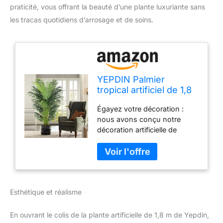
praticité, vous offrant la beauté d’une plante luxuriante sans
les tracas quotidiens d’arrosage et de soins.
YEPDIN Palmier
tropical artificiel de 1,8
m avec 24 feuilles
Égayez votre décoration :
amovibles – Grande
nous avons conçu notre
plante artificielle pour
décoration artificielle de
intérieur et extérieur,
palmier pour ajouter une
cadeau de pendaison
touche de verdure
de crémaillère, K185
rafraîchissante et
réconfortante à votre
décoration de maison ou de
Esthétique et réalisme
bureau. Il conserve sa
couleur verte vibrante tout au
long de l'année en toute
En ouvrant le colis de la plante artificielle de 1,8 m de Yepdin,