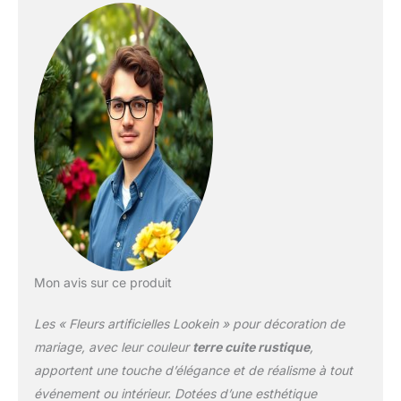
arrangement floral
d'événement. Variété
d'utilisations : parfait pour
votre projet de bricolage, tels
que les centres de table, les
bouquets de mariage, les
boutonnières, les corsages,
les couronnes, l'allée, l'arche
ou toute autre décoration
florale pour votre mariage,
fête, fête prénuptiale ou
décoration d'intérieur. Lot
combiné spécifique : cet
ensemble de boîtes de fleurs
artificielles est combiné avec
Mon avis sur ce produit
une variété de fleurs et de
verdure dans un schéma de
couleurs spécifique, ce qui
Les « Fleurs artificielles Lookein » pour décoration de
est parfait pour votre
mariage, avec leur couleur
terre cuite rustique
,
arrangement floral, ce qui
apportent une touche d’élégance et de réalisme à tout
rend votre événement
événement ou intérieur. Dotées d’une esthétique
prendre du caractère