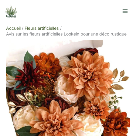
Aller
R
au
e
contenu
c
Accueil
Fleurs artificielles
h
Avis sur les fleurs artificielles Lookein pour une déco rustique
e
r
c
h
e
r