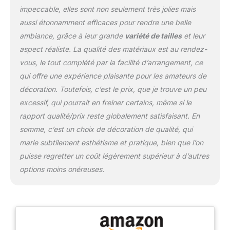
facilement. Référence :
impeccable, elles sont non seulement très jolies mais
chaque lot de boîtes de fleurs
aussi étonnamment efficaces pour rendre une belle
peut faire un bouquet de
ambiance, grâce à leur grande
variété de tailles
et leur
22,9 à 25,4 cm, ou un centre
aspect réaliste. La qualité des matériaux est au rendez-
de table de 27,9 à 30,5 cm.
vous, le tout complété par la facilité d’arrangement, ce
qui offre une expérience plaisante pour les amateurs de
décoration. Toutefois, c’est le prix, que je trouve un peu
excessif, qui pourrait en freiner certains, même si le
rapport qualité/prix reste globalement satisfaisant. En
somme, c’est un choix de décoration de qualité, qui
marie subtilement esthétisme et pratique, bien que l’on
puisse regretter un coût légèrement supérieur à d’autres
options moins onéreuses.