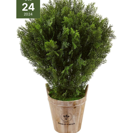
24
la décoration de ferme
moderne et à la
décoration de Noël
2024
FLEURS ARTIFICIELLES
PEÏONIE FLEXIBLES ET
RETIRABLES : Excellent
matériau pour la
composition florale DIY :
Les feuilles, les
bourgeons, les épis
floraux et les baies de ce
bouquet de pivoines sont
suffisamment flexibles
pour se déplacer de haut
en bas, tandis que les
tiges florales sont faites
de fil doux, vous pouvez
donc facilement les plier
dans la forme que vous
imaginez ; Les pivoines
en soie conviennent à
toutes les occasions que
vous aimez, telles que la
décoration de la maison,
l’agencement du
restaurant, la scène de
mariage, la fête,
l’événement, la fête
d’anniversaire, l’ambiance
du magasin, le banquet