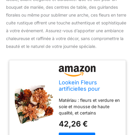
bouquet de mariée, des centres de table, des guirlandes
florales ou même pour sublimer une arche, ces fleurs en terre
cuite rustique offrent une touche authentique et sophistiquée
à votre événement. Assurez-vous d’apporter une ambiance
chaleureuse et raffinée à votre décor, sans compromettre la
beauté et le naturel de votre journée spéciale.
Lookein Fleurs
artificielles pour
décoration de Mariage,
Matériau : fleurs et verdure en
Bouquet de mariée,
soie et mousse de haute
centres de Table,
qualité, et certains
Guirlande de Fleurs,
accessoires
Arche, décoration
42,26 €
d'embellissement. Meilleure
d'intérieur, Terre Cuite
fleur à faire soi-même :
Rustique