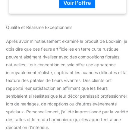
attachée avec environ Tige
métallique flexible de 20,3 cm
de long, ces fleurs sont
conçues pour votre
Qualité et Réalisme Exceptionnels
arrangement floral
d'événement. Variété
Après avoir minutieusement examiné le produit de Lookein, je
d'utilisations : parfait pour
votre projet de bricolage, tels
dois dire que ces fleurs artificielles en terre cuite rustique
que les centres de table, les
peuvent aisément rivaliser avec des compositions florales
bouquets de mariage, les
naturelles. Leur conception en soie offre une apparence
boutonnières, les corsages,
incroyablement réaliste, capturant les nuances délicates et la
les couronnes, l'allée, l'arche
ou toute autre décoration
texture des pétales de fleurs vivantes. Des clients ont
florale pour votre mariage,
rapporté leur satisfaction en affirmant que les fleurs
fête, fête prénuptiale ou
semblaient si réalistes que leur décor paraissait professionnel
décoration d'intérieur. Lot
lors de mariages, de réceptions ou d’autres événements
combiné spécifique : cet
ensemble de boîtes de fleurs
spéciaux. Personnellement, j’ai été impressionné par la variété
artificielles est combiné avec
des tailles et le rendu harmonieux qu’elles apportent à une
une variété de fleurs et de
décoration d’intérieur.
verdure dans un schéma de