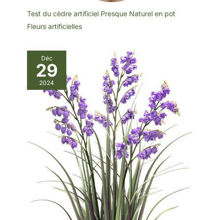
d’affaires, la décoration
de l’hôtel, etc MÉTHODE
Test du cèdre artificiel Presque Naturel en pot
D'EMBALLAGE NON-
Fleurs artificielles
PLIABLE : Quelque chose
que nous faisons
davantage selon nos
capacités : Nos fleurs de
pivoines en soie sont
Déc
29
placées dans leur état
vertical naturel et ne sont
pas emballées
2024
artificiellement pliées.
Cependant, les bouquets
de pivoines peuvent être
aplatis par un transport
prolongé, et pour un
bouquet plus fourni,
utilisez un sèche-cheveux
ou un défroisseur pour
faire éclater les fleurs
avant de les décorer.
Nous offrons une garantie
de 60 jours et un service
client amical, n'hésitez
pas à nous contacter en
cas de problème.