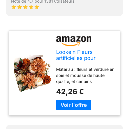
Note de 4.7 pour 1381 utilisateurs
Lookein Fleurs
artificielles pour
décoration de Mariage,
Matériau : fleurs et verdure en
Bouquet de mariée,
soie et mousse de haute
centres de Table,
qualité, et certains
Guirlande de Fleurs,
accessoires
Arche, décoration
42,26 €
d'embellissement. Meilleure
d'intérieur, Terre Cuite
fleur à faire soi-même :
Rustique
attachée avec environ Tige
métallique flexible de 20,3 cm
de long, ces fleurs sont
conçues pour votre