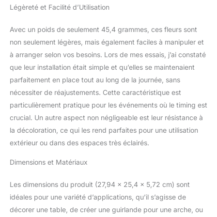
couleurs spécifique, ce qui
Légèreté et Facilité d’Utilisation
est parfait pour votre
arrangement floral, ce qui
Avec un poids de seulement 45,4 grammes, ces fleurs sont
rend votre événement
non seulement légères, mais également faciles à manipuler et
prendre du caractère
facilement. Référence :
à arranger selon vos besoins. Lors de mes essais, j’ai constaté
chaque lot de boîtes de fleurs
que leur installation était simple et qu’elles se maintenaient
peut faire un bouquet de
parfaitement en place tout au long de la journée, sans
22,9 à 25,4 cm, ou un centre
nécessiter de réajustements. Cette caractéristique est
de table de 27,9 à 30,5 cm.
particulièrement pratique pour les événements où le timing est
crucial. Un autre aspect non négligeable est leur résistance à
la décoloration, ce qui les rend parfaites pour une utilisation
extérieur ou dans des espaces très éclairés.
Dimensions et Matériaux
Les dimensions du produit (27,94 x 25,4 x 5,72 cm) sont
idéales pour une variété d’applications, qu’il s’agisse de
décorer une table, de créer une guirlande pour une arche, ou