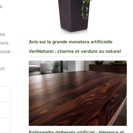
s.
des
Avis sur la grande monstera artificielle
eure.
VeriNatural : charme et verdure au naturel
tesse
ort
Palissandre dalbergia artificiel : élégance et