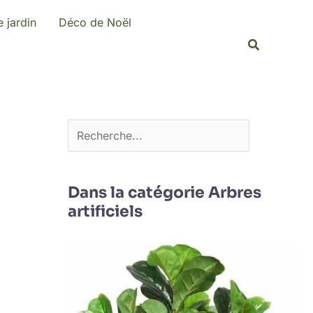
R
 jardin
Déco de Noël
e
Recherche
c
h
e
r
c
h
e
Dans la catégorie Arbres
artificiels
r