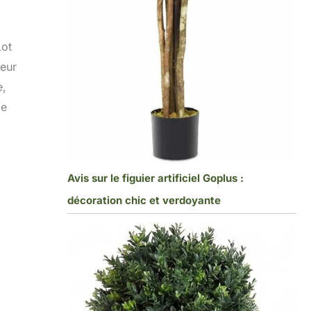
Lot
leur
e,
de
Avis sur le figuier artificiel Goplus :
décoration chic et verdoyante