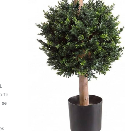
LL
orte
e se
es