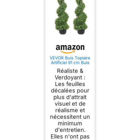
VEVOR Buis Topiaire
Artificiel 91 cm Buis
Artificiel Extérieur en
Réaliste &
Spirale 2 Fausses
Plantes en PE 10
Verdoyant :
Feuilles
Les feuilles
Remplaçables avec
décalées pour
Pot sans Odeur pour
Décoration Intérieur
plus d'attrait
Jardin Terrasse
visuel et de
Balcon Entrée
réalisme et
nécessitent un
minimum
d'entretien.
Elles n'ont pas