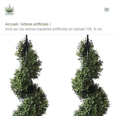
Aller
R
au
e
contenu
c
Accueil
Arbres artificiels
h
Avis sur les arbres topiaires artificiels en spirale 119, 4 cm
e
r
c
h
e
r