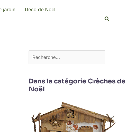
R
 jardin
Déco de Noël
e
Recherche
c
h
e
r
c
h
e
Dans la catégorie Crèches de
Noël
r