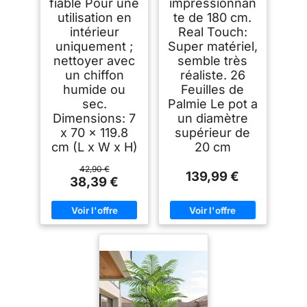
fiable Pour une
impressionnan
utilisation en
te de 180 cm.
intérieur
Real Touch:
uniquement ;
Super matériel,
nettoyer avec
semble très
un chiffon
réaliste. 26
humide ou
Feuilles de
sec.
Palmie Le pot a
Dimensions: 7
un diamètre
x 70 x 119.8
supérieur de
cm (L x W x H)
20 cm
42,90 €
139,99 €
38,39 €