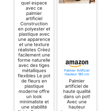
quel espace
avec ce
palmier
artificiel
Construction
en polyester et
plastique avec
une apparence
et une texture
réalistes Créez
facilement une
forme naturelle
avec des tiges
métalliques
Palmier Artificiel
Hauteur 180 cm
flexibles Le pot
Deluxe KP103
de fleurs en
Palmier
décoration Arbre
Plante Artificielle
plastique
artificiel de
moderne offre
haute qualité
un look
dans un pot!
minimaliste et
Avec une
une stabilité
hauteur