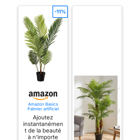
-11%
Amazon Basics
Palmier artificiel
avec pot de fleurs
Ajoutez
en plastique, 119.8
cm, vert
instantanémen
t de la beauté
à n'importe