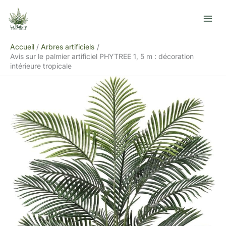
Aller
R
au
e
contenu
c
Accueil
Arbres artificiels
h
Avis sur le palmier artificiel PHYTREE 1, 5 m : décoration
e
intérieure tropicale
r
c
h
e
r