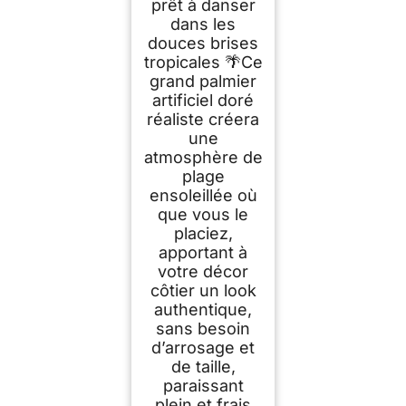
prêt à danser
dans les
douces brises
tropicales 🌴Ce
grand palmier
artificiel doré
réaliste créera
une
atmosphère de
plage
ensoleillée où
que vous le
placiez,
apportant à
votre décor
côtier un look
authentique,
sans besoin
d’arrosage et
de taille,
paraissant
plein et frais