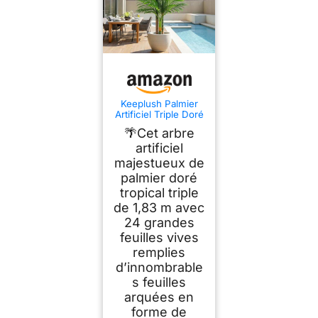
Keeplush Palmier
Artificiel Triple Doré
180cm Haute,
🌴Cet arbre
Palmier Artificiel
Exterieur, Arbre
artificiel
Artificiel Exterieur ou
majestueux de
Intérieur pour
palmier doré
Maison Chambre
Bureau Salon Balcon
tropical triple
Jardin Décoration
de 1,83 m avec
(1Pack)
24 grandes
feuilles vives
remplies
d’innombrable
s feuilles
arquées en
forme de