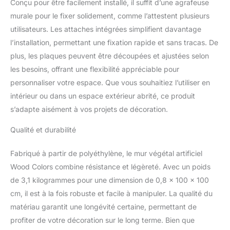
Conçu pour être facilement installé, il suffit d’une agrafeuse
comme brise-vue design ou
murale pour le fixer solidement, comme l’attestent plusieurs
décor mural intérieur. Poids
utilisateurs. Les attaches intégrées simplifient davantage
3,4 kg/m², résistance vent >
140 km/h une fois agrafé.
l’installation, permettant une fixation rapide et sans tracas. De
Pourquoi choisir notre mur
plus, les plaques peuvent être découpées et ajustées selon
végétal artificiel extérieur «
les besoins, offrant une flexibilité appréciable pour
Wood Colors » ? Rendu ultra-
personnaliser votre espace. Que vous souhaitiez l’utiliser en
réaliste : textures 3D,
couleurs profondes. Anti-UV
intérieur ou dans un espace extérieur abrité, ce produit
5 ans : tenue des couleurs
s’adapte aisément à vos projets de décoration.
garantie même en plein soleil.
Pose express : panneaux 1
Qualité et durabilité
m² clipsables sans outil.
Modulable : brins dé-
Fabriqué à partir de polyéthylène, le mur végétal artificiel
clipsables pour un design
Wood Colors combine résistance et légèreté. Avec un poids
sur-mesure. Entretien zéro :
de 3,1 kilogrammes pour une dimension de 0,8 x 100 x 100
pas d’arrosage ni de taille.
Écoresponsable : économie
cm, il est à la fois robuste et facile à manipuler. La qualité du
d’eau & zéro pesticide. Mur
matériau garantit une longévité certaine, permettant de
végétal artificiel extérieur :
profiter de votre décoration sur le long terme. Bien que
usages & idées déco Installez