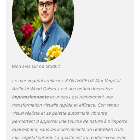
végétal « Wood Colors » –
palette automnale vibrante
Panneau 1 m² clipsable
(quadrillage 25 × 50 cm) :
pose rapide, découpe propre.
Relief 300 mm | ≈ 1 400
feuilles : mix vert profond,
violet, rouge brique et orange
brûlé pour un effet « bois
d’automne » unique.
Mon avis sur ce produit
Polyéthylène haute densité
traité anti-UV 5 ans :
couleurs stables en extérieur.
Le mur végétal artificiel « SYNTHAIETIK Mur Végétal
Occultation 92 % – parfait
Artificiel Wood Colors » est une option décorative
comme brise-vue design ou
impressionnante
pour ceux qui recherchent une
décor mural intérieur. Poids
transformation visuelle rapide et efficace. Son rendu
3,4 kg/m², résistance vent >
140 km/h une fois agrafé.
visuel réaliste et sa palette automnale vibrante
Pourquoi choisir notre mur
permettent d’apporter une touche de nature à n’importe
végétal artificiel extérieur «
quel espace, sans les inconvénients de l’entretien d’un
Wood Colors » ? Rendu ultra-
mur végétal naturel. La qualité est au rendez-vous avec
réaliste : textures 3D,