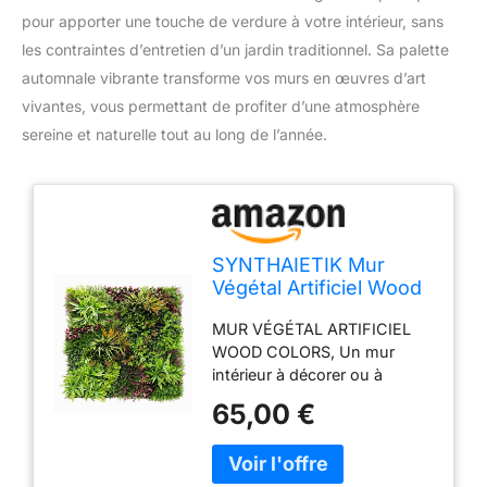
pour apporter une touche de verdure à votre intérieur, sans
les contraintes d’entretien d’un jardin traditionnel. Sa palette
automnale vibrante transforme vos murs en œuvres d’art
vivantes, vous permettant de profiter d’une atmosphère
sereine et naturelle tout au long de l’année.
SYNTHAIETIK Mur
Végétal Artificiel Wood
Colors Prix/m² Plaque
MUR VÉGÉTAL ARTIFICIEL
de 1m *1m décoration
WOOD COLORS, Un mur
Murale Palette
intérieur à décorer ou à
automnale vibrante
utiliser en brise vue extérieur?
65,00 €
Nattendez plus pour les
revêtir de notre tout nouveau
modèle de mur végétal