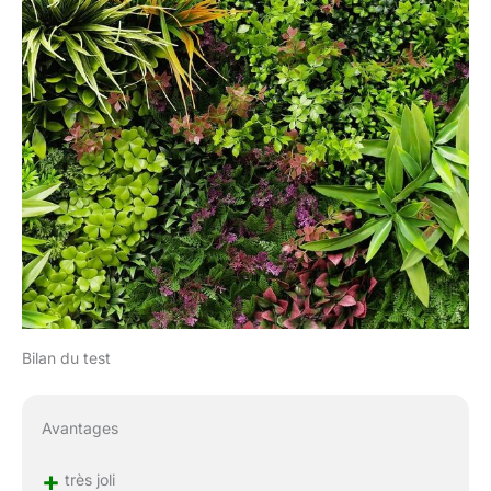
éléments sont également dé-
clipsables et
repositionnables, permettant
de créer une composition
végétale artificielle unique.
Les panneaux sont
également découpables,
vous permettant de mixer
nos différents types de murs.
Installation facile Clips en
quelques minutes Les
panneaux 1 m² se clipsent
entre eux ; fixez-les avec
serflex en extérieur ou
crochets au mur intérieur.
Bilan du test
Découpe & personnalisation
Dos quadrillé découpable au
sécateur ; mixez avec Prairie,
Avantages
Jungle, Savane pour un
rendu unique. Commandez
+
dès maintenant notre mur
très joli