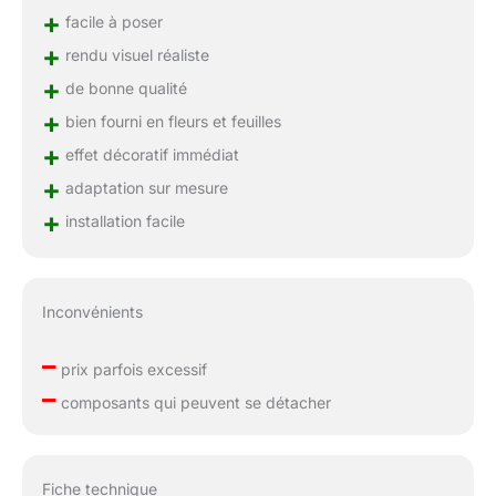
végétal artificiel Wood Colors
+
facile à poser
pour une décoration
+
rendu visuel réaliste
élégante, naturelle, tendance,
sans entretien et sans gros
+
de bonne qualité
travaux ! Et en plus d'être
+
bien fourni en fleurs et feuilles
facile à installer, notre mur
+
végétal artificiel Wood Colors
effet décoratif immédiat
est également facile à
+
adaptation sur mesure
entretenir. Il ne nécessite
+
aucun arrosage ni soins
installation facile
particuliers, vous pouvez
donc profiter de sa belle
apparence tout au long de
l'année sans avoir à vous
Inconvénients
soucier de son entretien. Il
est également résistant aux
–
prix parfois excessif
UV, ce qui le rend idéal pour
–
composants qui peuvent se détacher
une utilisation en extérieur.
Fiche technique