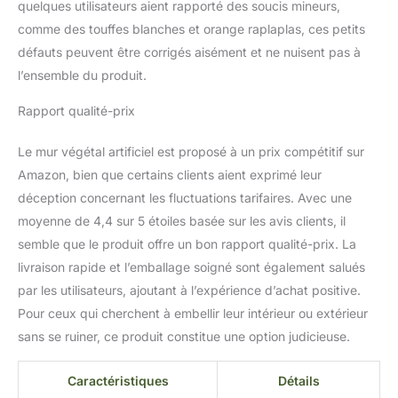
quelques utilisateurs aient rapporté des soucis mineurs,
Wood Colors en brise-vue
végétal sur une clôture, une
comme des touffes blanches et orange raplaplas, ces petits
palissade ou autour d’un
défauts peuvent être corrigés aisément et ne nuisent pas à
pool-house pour occulter les
l’ensemble du produit.
regards avec élégance. Sa
structure PE haute densité
Rapport qualité-prix
supporte vent, pluie et UV
sans ternir. Idéal aussi pour
Le mur végétal artificiel est proposé à un prix compétitif sur
relooker un balcon urbain ou
Amazon, bien que certains clients aient exprimé leur
créer un fond végétal autour
d’une piscine. Un atout
déception concernant les fluctuations tarifaires. Avec une
décoratif à l’intérieur
moyenne de 4,4 sur 5 étoiles basée sur les avis clients, il
également En intérieur, Wood
semble que le produit offre un bon rapport qualité-prix. La
Colors devient un tableau
livraison rapide et l’emballage soigné sont également salués
végétal ou un cache-clim
esthétique. Il s’adapte aux
par les utilisateurs, ajoutant à l’expérience d’achat positive.
salons contemporains, halls
Pour ceux qui cherchent à embellir leur intérieur ou extérieur
d’hôtel ou espaces bien-être
sans se ruiner, ce produit constitue une option judicieuse.
pour une ambiance jungle
chic sans entretien. En
Caractéristiques
Détails
intérieur, il peut être