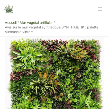
Aller
R
au
e
contenu
c
Accueil
Mur végétal artificiel
h
Avis sur le mur végétal synthétique SYNTHAIETIK : palette
e
automnale vibrant
r
c
h
e
r