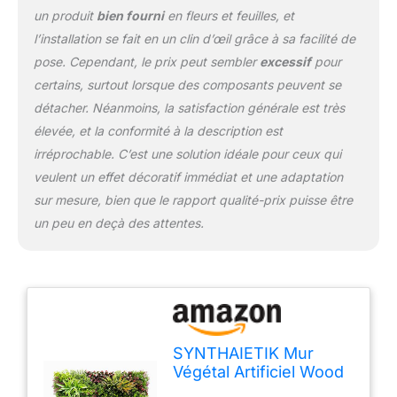
couleurs profondes. Anti-UV
un produit
bien fourni
en fleurs et feuilles, et
5 ans : tenue des couleurs
l’installation se fait en un clin d’œil grâce à sa facilité de
garantie même en plein soleil.
pose. Cependant, le prix peut sembler
excessif
pour
Pose express : panneaux 1
certains, surtout lorsque des composants peuvent se
m² clipsables sans outil.
détacher. Néanmoins, la satisfaction générale est très
Modulable : brins dé-
clipsables pour un design
élevée, et la conformité à la description est
sur-mesure. Entretien zéro :
irréprochable. C’est une solution idéale pour ceux qui
pas d’arrosage ni de taille.
veulent un effet décoratif immédiat et une adaptation
Écoresponsable : économie
sur mesure, bien que le rapport qualité-prix puisse être
d’eau & zéro pesticide. Mur
végétal artificiel extérieur :
un peu en deçà des attentes.
usages & idées déco Installez
Wood Colors en brise-vue
végétal sur une clôture, une
palissade ou autour d’un
pool-house pour occulter les
regards avec élégance. Sa
structure PE haute densité
SYNTHAIETIK Mur
supporte vent, pluie et UV
Végétal Artificiel Wood
sans ternir. Idéal aussi pour
Colors Prix/m² Plaque