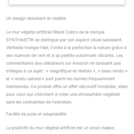
artificiel « Wood Colors»!
Succombez à son mélange
de feuilles vertes, violettes,
Un design séduisant et réaliste
rouges et oranges! Si vous
cherchez du relief, vous êtes
Le mur végétal artificiel Wood Colors de la marque
sur le bon article, vous serez
amplement satisfait de ce
SYNTHAIETIK se distingue par son aspect visuel saisissant.
mur végétal artificiel. Mur
Véritable trompe-l’œil, il imite à la perfection la nature grâce à
végétal « Wood Colors » –
ses nuances de vert et à sa palette automnale vibrante. Les
palette automnale vibrante
commentaires des utilisateurs sur Amazon ne tarissent pas
Panneau 1 m² clipsable
(quadrillage 25 × 50 cm) :
d’éloges à ce sujet : « magnifique et réaliste », « beau rendu »
pose rapide, découpe propre.
et « rendu naturel » sont parmi les termes fréquemment
Relief 300 mm | ≈ 1 400
mentionnés. Ce produit offre un effet décoratif immédiat, idéal
feuilles : mix vert profond,
pour ceux qui cherchent à créer une atmosphère végétale
violet, rouge brique et orange
brûlé pour un effet « bois
sans les contraintes de l’entretien.
d’automne » unique.
Polyéthylène haute densité
Facilité de pose et adaptabilité
traité anti-UV 5 ans :
couleurs stables en extérieur.
La praticité du mur végétal artificiel est un atout majeur.
Occultation 92 % – parfait