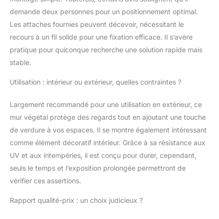
dimensions 200 x 100 cm.
Le treillis peut être
demande deux personnes pour un positionnement optimal.
rapproché et séparé. De ce
Les attaches fournies peuvent décevoir, nécessitant le
fait, la paroi végétale
recours à un fil solide pour une fixation efficace. Il s’avère
devient plus dense ou
pratique pour quiconque recherche une solution rapide mais
moins dense au choix
Notre écran d'intimité peut
stable.
être facilement fixé aux
Utilisation : intérieur ou extérieur, quelles contraintes ?
balustrades et aux clôtures
avec des élingues
d'extension ou des
Largement recommandé pour une utilisation en extérieur, ce
attaches de câble. Pour la
mur végétal protège des regards tout en ajoutant une touche
fixation au mur, des vis à
de verdure à vos espaces. Il se montre également intéressant
anneau supplémentaires
comme élément décoratif intérieur. Grâce à sa résistance aux
peuvent devoir être fixées
UV et aux intempéries, il est conçu pour durer, cependant,
seuls le temps et l’exposition prolongée permettront de
vérifier ces assertions.
Rapport qualité-prix : un choix judicieux ?