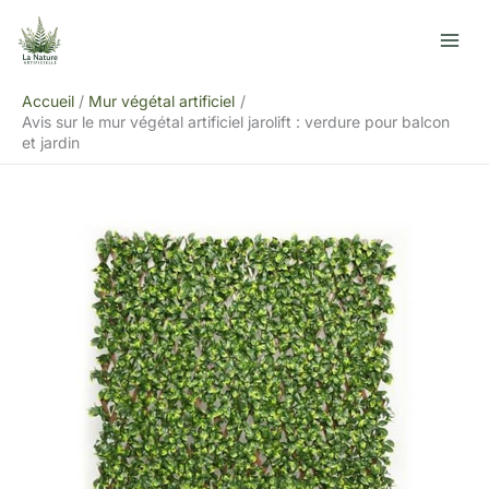
Aller
R
au
e
contenu
c
Accueil
Mur végétal artificiel
h
Avis sur le mur végétal artificiel jarolift : verdure pour balcon
e
et jardin
r
c
h
e
r