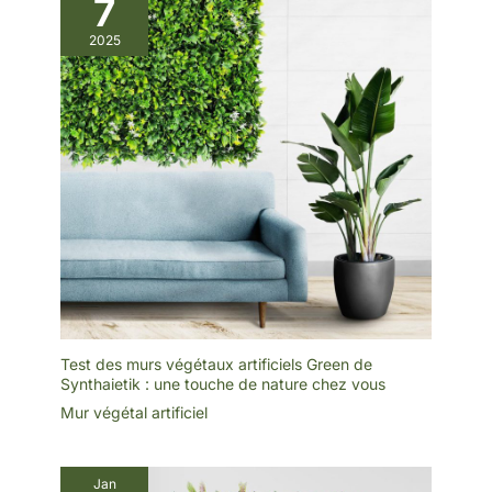
7
les engrais. Reste beau
toute l'année avec un
2025
simple coup de chiffon ou
d'air pour enlever la
poussière. Une solution
économique et
écologique pour une
décoration durable.
【Couverture Calcul
Simple】: Chaque
panneau couvre 0.24m².
Besoin d'1m² ? Prévoyez
environ 4.2 panneaux (5
panneaux pour 1m²). 12
panneaux couvrent
2.88m². Planifiez
facilement votre projet de
décoration végétale.
Test des murs végétaux artificiels Green de
Synthaietik : une touche de nature chez vous
Mur végétal artificiel
Jan