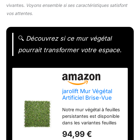
vivantes.
Voyons ensemble si ses caractéristiques satisfont
vos attentes
.
🔍
Découvrez si ce mur végétal
pourrait transformer votre espace.
jarolift Mur Végétal
Artificiel Brise-Vue
Verdissement Balcon
Notre mur végétal à feuilles
Clôture de Jardin,
persistantes est disponible
Convient également
dans les variantes feuilles
aux Murs Intérieurs,
de gardénia (vert et brun),
avec Treillis, Feuilles
94,99 €
fleurs (vert, blanc et brun)
de Gardénia, 200 x