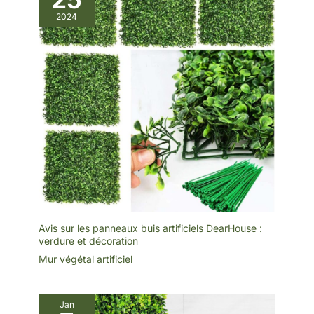
Structure en triangle
2024
inversé pour une stabilité
accrue. Arrière en grille
pour une fixation solide
au mur. Installation simple
et rapide, sans outils
spécialisés. 【Multi-
Usages Intérieur et
Extérieur】: Parfait pour
les jardins, balcons,
clôtures, patios, cours,
allées. Utilisable aussi
dans les salons, bureaux,
fêtes, vitrines de
magasins. Un mur végétal
polyvalent pour tous vos
besoins de décoration.
【Aspect Naturel et
Vibrant】: Feuillage
dense et coloré pour un
rendu réaliste. Apporte
Avis sur les panneaux buis artificiels DearHouse :
une touche de nature et
de fraîcheur à votre
verdure et décoration
espace. Idéal pour créer
Mur végétal artificiel
un fond d'écran végétal,
un mur de séparation ou
un cache-mur
disgracieux. 【Sans
Entretien Économique】:
Jan
Fini l'arrosage, la taille et