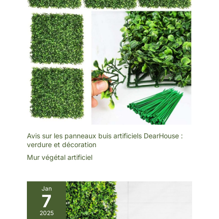
structure fiable :
18,75 pi2 : Chaque
Mesurant 40 × 120 cm et
ensemble de mur de
d'une épaisseur de 3 à 5
fleurs artificielles
cm, ces panneaux sont
comprend 12 panneaux,
légers et de haute qualité.
couvrant une superficie
Adaptés à une utilisation
totale de 18,75 pi2.
intérieure et extérieure, ils
Mesurez votre espace à
offrent une solution
l'avance pour déterminer
décorative stable et
la quantité requise et
durable Applications
assurer l'ajustement
décoratives polyvalentes
parfait pour la couverture
: Parfaits pour les murs
souhaitée
d'accent, les murs de
fond, les présentoirs de
marque, les mariages, les
bureaux, les cafés, les
magasins et la décoration
intérieure. Apporte
Avis sur les panneaux buis artificiels DearHouse :
instantanément une
touche de verdure
verdure et décoration
moderne et d'élégance
Mur végétal artificiel
naturelle à tous vos
espaces Sans entretien et
couleur durable : aucun
arrosage, taille ni
exposition au soleil ne
Jan
sont nécessaires. Le
7
feuillage artificiel
conserve son aspect frais
2025
et éclatant toute l'année,