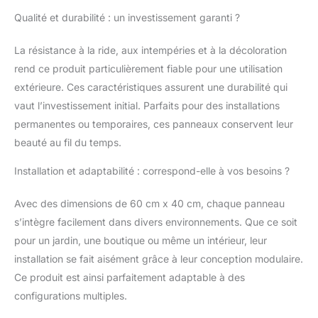
vertes en arrière - plan, ce
Qualité et durabilité : un investissement garanti ?
qui les rend non
monotones. 【Bonne
décoration】:les Dahlias
La résistance à la ride, aux intempéries et à la décoloration
roses frais, les roses roses
rend ce produit particulièrement fiable pour une utilisation
et les feuilles vertes ont un
extérieure. Ces caractéristiques assurent une durabilité qui
charme unique et sont très
vaut l’investissement initial. Parfaits pour des installations
décoratifs et peuvent être
bien intégrés dans toutes
permanentes ou temporaires, ces panneaux conservent leur
les occasions, apportant
beauté au fil du temps.
une atmosphère
chaleureuse et romantique.
Installation et adaptabilité : correspond-elle à vos besoins ?
【Haute densité】:mur
floral Nous utilisons
Avec des dimensions de 60 cm x 40 cm, chaque panneau
beaucoup de matériaux
s’intègre facilement dans divers environnements. Que ce soit
dans notre processus de
pour un jardin, une boutique ou même un intérieur, leur
production, ce qui rend le
panneau entier assez épais
installation se fait aisément grâce à leur conception modulaire.
et stratifié.
Ce produit est ainsi parfaitement adaptable à des
configurations multiples.