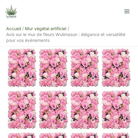
Aller
R
au
e
contenu
c
Accueil
Mur végétal artificiel
h
Avis sur le mur de fleurs Wulimasun : élégance et versatilité
e
pour vos événements
r
c
h
e
r