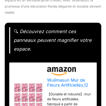
espace en un véritable jardin d’éden. Avec
Wulimasun
, la
promesse d’une décoration florale élégante et durable devient
réalité.
🔍
Découvrez comment ces
panneaux peuvent magnifier votre
espace.
Wulimasun Mur de
Fleurs Artificielles,12
Pièces Panneau
【Durable et robuste】:mur
Mural Fleurs
de fleurs artificielles
Artificielles
fabriqué à partir de
60cmX40cm Mur de