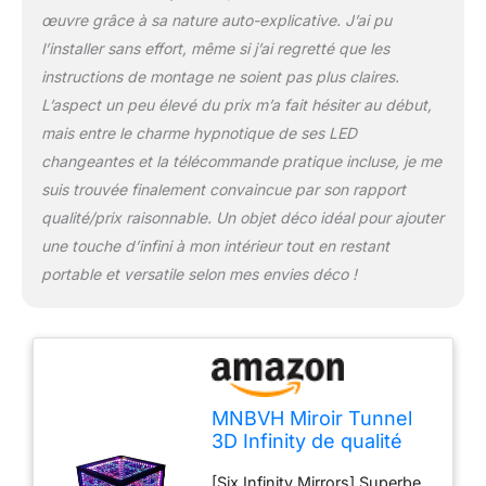
autour de son miroir pour
œuvre grâce à sa nature auto-explicative. J’ai pu
présenter des effets optiques
l’installer sans effort, même si j’ai regretté que les
vraiment incroyables !
Utilisation intérieure et
instructions de montage ne soient pas plus claires.
extérieure, décoration de
L’aspect un peu élevé du prix m’a fait hésiter au début,
Pâques, vacances en famille
mais entre le charme hypnotique de ses LED
et décoration de fête ou
changeantes et la télécommande pratique incluse, je me
comme cadeau pour les
enfants. [Dimensions] 20cm
suis trouvée finalement convaincue par son rapport
x 20cm x 20cm. Miroir
qualité/prix raisonnable. Un objet déco idéal pour ajouter
cubique, peut être utilisé pour
une touche d’infini à mon intérieur tout en restant
les lumières LED, les miroirs,
portable et versatile selon mes envies déco !
les décorations. Avec la
fonction de ramassage, la
lumière peut sauter avec la
musique, avec 200 modes
dynamiques et 50 modes
musicaux. [Tunnel Light
Mirror] C'est un cadeau
MNBVH Miroir Tunnel
parfait pour les amis, un beau
3D Infinity de qualité
miroir pendant la journée et
supérieure, Cube
[Six Infinity Mirrors] Superbe
une charmante lumière de