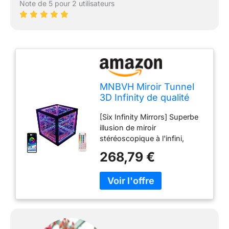
Note de 5 pour 2 utilisateurs
MNBVH Miroir Tunnel
3D Infinity de qualité
supérieure, Cube
[Six Infinity Mirrors] Superbe
Lumineuse LED,
illusion de miroir
Éclairage d'Ambiance
stéréoscopique à l'infini,
Lampe Lampe de Nuit
créant des centaines
3D pour Noël,
268,79 €
d'illusions spectaculaires de
décoration d'intérieur,
lumières rougeoyantes
soirée cinéma, fête
apparemment sans fin.
d'anniversaire
Fantastique lumière de tunnel
infinie en miroir qui fait
ressembler la lumière à un
tunnel sans fin où vous