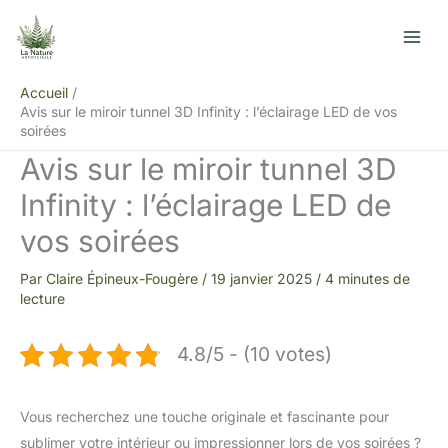
Aller
R
au
e
contenu
c
Accueil
h
Avis sur le miroir tunnel 3D Infinity : l’éclairage LED de vos
e
soirées
r
Avis sur le miroir tunnel 3D
c
Infinity : l’éclairage LED de
h
vos soirées
e
r
Par
Claire Épineux-Fougère
/
19 janvier 2025
/
4 minutes de
lecture
4.8/5 - (10 votes)
Vous recherchez une touche originale et fascinante pour
sublimer votre intérieur ou impressionner lors de vos soirées ?