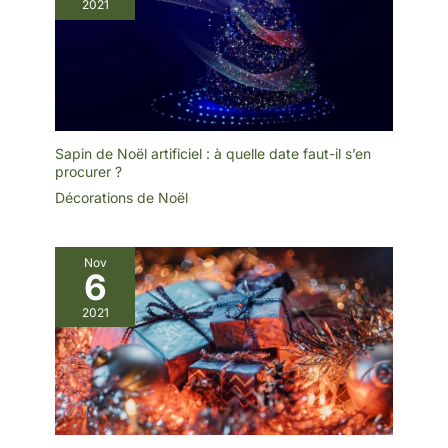
2021
décoration d'ambiance
et bien d'autres encore.
pour les chambres ou
éclairage d'ambiance
pour les fêtes/bars.
Décoration polyvalente
pour toutes les scènes,
parfait pour la décoration
de la maison (salon,
chambre), les accents de
fête (anniversaire,
Sapin de Noël artificiel : à quelle date faut-il s’en
vacances), l'ambiance de
procurer ?
bar ou les points forts de
configuration de jeu —
Décorations de Noël
l'effet 3D unique en fait
un sujet de conversation
amusant et une option
cadeau.
Nov
6
2021