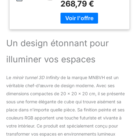
3D pour Noël,
268,79 €
d'illusions spectaculaires de
décoration d'intérieur,
lumières rougeoyantes
soirée cinéma, fête
apparemment sans fin.
d'anniversaire
Fantastique lumière de tunnel
infinie en miroir qui fait
ressembler la lumière à un
Un design étonnant pour
tunnel sans fin où vous
pourriez vous perdre pendant
illuminer vos espaces
des heures. [Conception
unique] La lumière du tunnel
créatif du miroir du capteur
3D est alimentée par USB, ce
Le
miroir tunnel 3D Infinity
de la marque MNBVH est un
qui est sûr et pratique. Il y a
véritable chef-d’œuvre de design moderne. Avec ses
des interrupteurs ON et OFF
dimensions compactes de 20 x 20 x 20 cm, il se présente
sur le support de lampe, et
sous une forme élégante de cube qui trouve aisément sa
vous pouvez également
place dans n’importe quelle pièce. Sa finition peinte et ses
contrôler la veilleuse via
l'application de téléphone
couleurs RGB apportent une touche futuriste et vivante à
portable ou la télécommande.
votre intérieur. Ce produit est spécialement conçu pour
Peut être placé sur une table
transformer vos espaces en environnements lumineux
ou n'importe quel coin de la