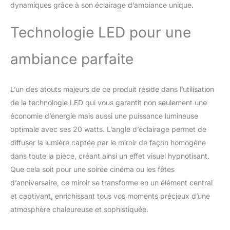
dynamiques grâce à son éclairage d’ambiance unique.
maison, ou sur un manteau,
une étagère, une table ou
une commode. [Alimenté par
Technologie LED pour une
USB] Alimenté par USB,
Magic Mirror crée des effets
ambiance parfaite
d'éclairage fascinants avec
des lumières LED intégrées
autour de son miroir pour
L’un des atouts majeurs de ce produit réside dans l’utilisation
présenter des effets optiques
de la technologie LED qui vous garantit non seulement une
vraiment incroyables !
Utilisation intérieure et
économie d’énergie mais aussi une puissance lumineuse
extérieure, décoration de
optimale avec ses 20 watts. L’angle d’éclairage permet de
Pâques, vacances en famille
diffuser la lumière captée par le miroir de façon homogène
et décoration de fête ou
dans toute la pièce, créant ainsi un effet visuel hypnotisant.
comme cadeau pour les
enfants. [Dimensions] 20cm
Que cela soit pour une soirée cinéma ou les fêtes
x 20cm x 20cm. Miroir
d’anniversaire, ce miroir se transforme en un élément central
cubique, peut être utilisé pour
et captivant, enrichissant tous vos moments précieux d’une
les lumières LED, les miroirs,
atmosphère chaleureuse et sophistiquée.
les décorations. Avec la
fonction de ramassage, la