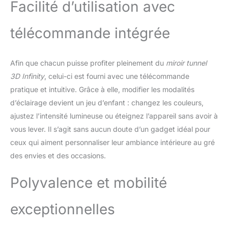
lumière peut sauter avec la
Facilité d’utilisation avec
musique, avec 200 modes
dynamiques et 50 modes
télécommande intégrée
musicaux. [Tunnel Light
Mirror] C'est un cadeau
parfait pour les amis, un beau
Afin que chacun puisse profiter pleinement du
miroir tunnel
miroir pendant la journée et
3D Infinity
, celui-ci est fourni avec une télécommande
une charmante lumière de
tunnel la nuit. L'illusion infinie
pratique et intuitive. Grâce à elle, modifier les modalités
des lumières du tunnel crée
d’éclairage devient un jeu d’enfant : changez les couleurs,
des effets de lumière
ajustez l’intensité lumineuse ou éteignez l’appareil sans avoir à
fascinants, des centaines
vous lever. Il s’agit sans aucun doute d’un gadget idéal pour
d'illusions spectaculaires de
lumière rougeoyante
ceux qui aiment personnaliser leur ambiance intérieure au gré
apparemment sans fin.
des envies et des occasions.
Parfait pour décorer la
maison, la chambre, le salon,
Polyvalence et mobilité
la chambre des enfants, la
salle à manger, l'étagère,
exceptionnelles
convient aux fêtes,
anniversaires, mariages,
dîners.