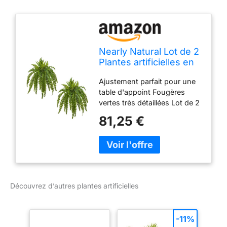
Nearly Natural Lot de 2
Plantes artificielles en
Soie Vert 88,9 cm
Ajustement parfait pour une
table d'appoint Fougères
vertes très détaillées Lot de 2
Dimensions du produit : H :
81,25 €
88,9 cm. Largeur : 101,6 cm.
D : 101,6 cm
Découvrez d’autres plantes artificielles
-11%