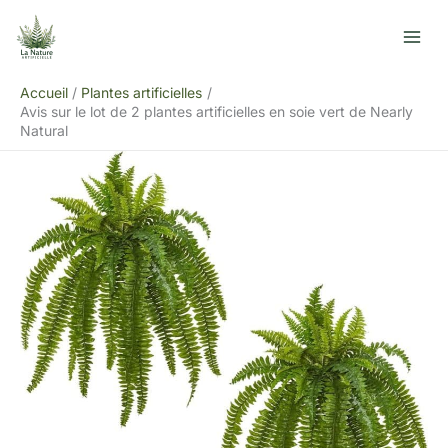
Aller
R
au
e
contenu
c
Accueil
Plantes artificielles
h
Avis sur le lot de 2 plantes artificielles en soie vert de Nearly
e
Natural
r
c
h
e
r