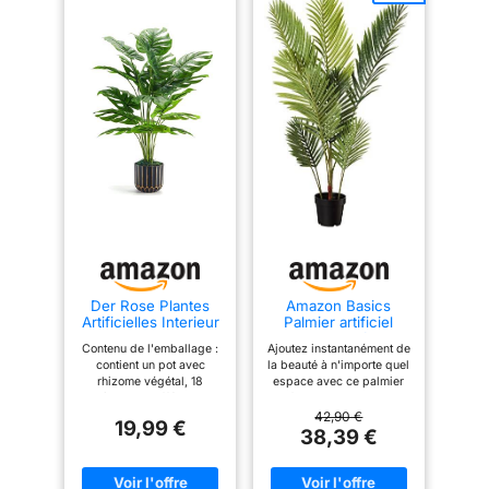
Der Rose Plantes
Amazon Basics
Artificielles Interieur
Palmier artificiel
Monstera en
avec pot de fleurs
Contenu de l'emballage :
Ajoutez instantanément de
Pot,71cm Fausse
en plastique, 119.8
contient un pot avec
la beauté à n'importe quel
Plante Idéal pour la
cm, vert
rhizome végétal, 18
espace avec ce palmier
Décoration de
pièces de différentes
artificiel Construction en
Salon, Chambre,
tailles de feuilles de
polyester et plastique
42,90 €
Bureau et Jardin（1
19,99 €
monstera, mousse, c'est
avec une apparence et
38,39 €
Pot）
un style de bricolage,
une texture réalistes
selon vos besoins pour
Créez facilement une
assembler nos plantes
forme naturelle avec des