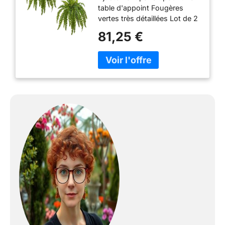
table d'appoint Fougères
vertes très détaillées Lot de 2
Dimensions du produit : H :
81,25 €
88,9 cm. Largeur : 101,6 cm.
D : 101,6 cm