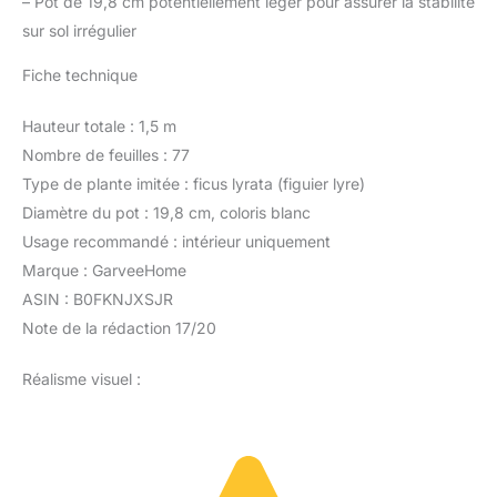
–
Pot de 19,8 cm potentiellement léger pour assurer la stabilité
sur sol irrégulier
Fiche technique
Hauteur totale : 1,5 m
Nombre de feuilles : 77
Type de plante imitée : ficus lyrata (figuier lyre)
Diamètre du pot : 19,8 cm, coloris blanc
Usage recommandé : intérieur uniquement
Marque : GarveeHome
ASIN : B0FKNJXSJR
Note de la rédaction 17/20
Réalisme visuel :