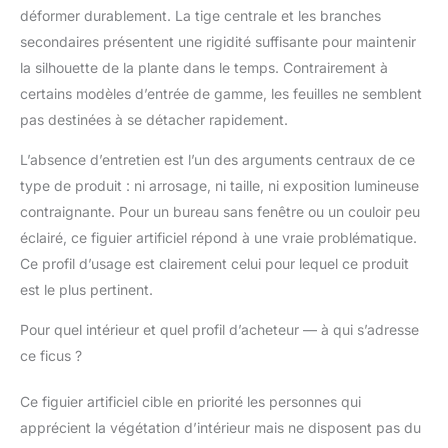
déformer durablement. La tige centrale et les branches
branche dans les fentes pré-marquées sur la
tige principale, puis ajustez le tronc et les
secondaires présentent une rigidité suffisante pour maintenir
feuilles. Notre branche artificielle contient des
la silhouette de la plante dans le temps. Contrairement à
fils métalliques, et la branche et les feuilles
certains modèles d’entrée de gamme, les feuilles ne semblent
sont réglables. Pour un look optimal, remuez
pas destinées à se détacher rapidement.
patiemment la branche des feuilles du bas
vers le haut. Cadeau parfait pour une
L’absence d’entretien est l’un des arguments centraux de ce
pendaison de crémaillère : comprend un petit
type de produit : ni arrosage, ni taille, ni exposition lumineuse
paquet de galets décoratifs pour couvrir la
surface de la jardinière pour un look amélioré.
contraignante. Pour un bureau sans fenêtre ou un couloir peu
Notre figuier à feuilles de violon est livré avec
éclairé, ce figuier artificiel répond à une vraie problématique.
une garantie de qualité d'un an et une équipe
Ce profil d’usage est clairement celui pour lequel ce produit
de service client dédiée pour un soutien
est le plus pertinent.
complet. Veuillez nous contacter si vous
avez des problèmes avec les feuilles ou le
Pour quel intérieur et quel profil d’acheteur — à qui s’adresse
pot. La taille et la proportion idéales le
rendent parfait pour les bureaux, les coins,
ce ficus ?
les entrées ou à côté des meubles.
Ce figuier artificiel cible en priorité les personnes qui
apprécient la végétation d’intérieur mais ne disposent pas du