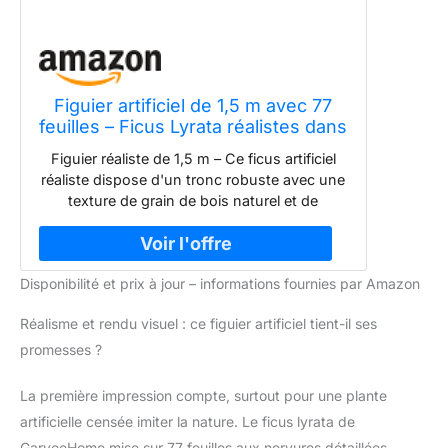
Figuier artificiel de 1,5 m avec 77
feuilles – Ficus Lyrata réalistes dans
un pot de fleurs blanc de 19,8 cm,
Figuier réaliste de 1,5 m – Ce ficus artificiel
fausses plantes d'intérieur pour la
réaliste dispose d'un tronc robuste avec une
maison, le bureau, le salon, cadeau
texture de grain de bois naturel et de
de pendaison de
plusieurs branches. Les feuilles en PVC et
polyéthylène haute densité maintiennent leur
forme avec des tiges renforcées pour éviter
Disponibilité et prix à jour – informations fournies par Amazon
de tomber. Chaque feuille présente des
veines 3D avec finition mate pour un aspect
Réalisme et rendu visuel : ce figuier artificiel tient-il ses
ultra réaliste. Le tronc gris-brun peint à la
main imite une authentique écorce de figuier.
promesses ?
Parfait pour ajouter une touche de verdure
toute l'année à n'importe quel espace, pas
La première impression compte, surtout pour une plante
de lumière du soleil ou d'entretien
artificielle censée imiter la nature. Le ficus lyrata de
nécessaire. Décoration de verdure parfaite :
GarveeHome mise sur 77 feuilles aux nervures détaillées,