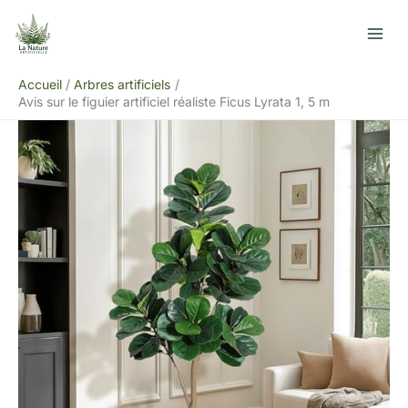
Aller
R
au
e
contenu
c
Accueil
Arbres artificiels
h
Avis sur le figuier artificiel réaliste Ficus Lyrata 1, 5 m
e
r
c
h
e
r