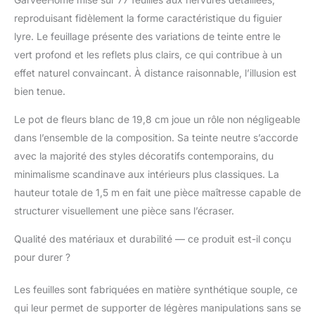
ces arbres artificiels ficus lyrata réalistes
disposent d'une branche flexible en fil d'acier
reproduisant fidèlement la forme caractéristique du figuier
qui peut être facilement façonnée pour la
lyre. Le feuillage présente des variations de teinte entre le
plénitude luxuriante souhaitée. Le pot blanc
vert profond et les reflets plus clairs, ce qui contribue à un
minimaliste est livré avec des galets
effet naturel convaincant. À distance raisonnable, l’illusion est
décoratifs pour compléter tout style de
bien tenue.
décoration d'intérieur. Sa base lestée en
ciment offre une stabilité exceptionnelle tout
Le pot de fleurs blanc de 19,8 cm joue un rôle non négligeable
en empêchant les enfants ou les animaux de
compagnie de basculer. Entretien sans effort
dans l’ensemble de la composition. Sa teinte neutre s’accorde
: notre figuier artificiel à feuilles de violon
avec la majorité des styles décoratifs contemporains, du
présente un aspect réaliste avec un entretien
minimalisme scandinave aux intérieurs plus classiques. La
sans effort — pas d'arrosage, d'élagage ou
hauteur totale de 1,5 m en fait une pièce maîtresse capable de
de lumière du soleil nécessaire.
Parallèlement, les plantes artificielles avec
structurer visuellement une pièce sans l’écraser.
bases sont faciles à déplacer n'importe où. Il
Qualité des matériaux et durabilité — ce produit est-il conçu
suffit de les essuyer occasionnellement avec
un chiffon humide. Ce figuier artificiel à
pour durer ?
feuilles persistantes reste éclatant, quelle
que soit la saison ou l'environnement.
Les feuilles sont fabriquées en matière synthétique souple, ce
Assemblage facile : prend moins de 5
qui leur permet de supporter de légères manipulations sans se
minutes à installer. Insérez simplement la