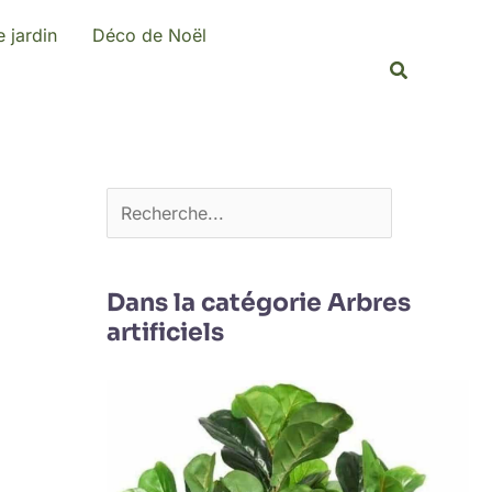
R
 jardin
Déco de Noël
e
Recherche
c
h
e
r
c
h
e
Dans la catégorie Arbres
artificiels
r