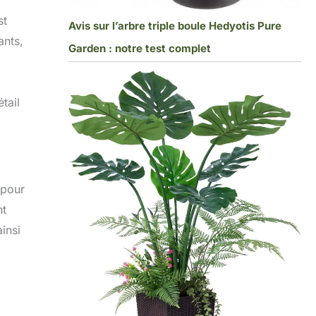
st
Avis sur l’arbre triple boule Hedyotis Pure
ants,
Garden : notre test complet
tail
 pour
nt
insi