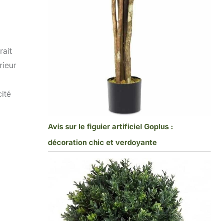
rait
rieur
ité
Avis sur le figuier artificiel Goplus :
décoration chic et verdoyante