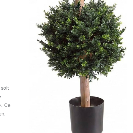
soit
e
». Ce
en.