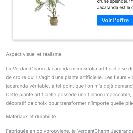
d'une splendeur fe
Jacaranda est le 
pour tous ceux qu
l'année – intérieu
plante artificiell
parfaites tout au
bureaux, balcons 
les acariens ou les
toxines et 100 %
Aspect visuel et réalisme
ou les espaces à 
branches ajustab
La VerdantCharm Jacaranda mimosifolia artificielle se dis
muraux, ou pièce
de vraies plantes.
de croire qu’il s’agit d’une plante artificielle. Les fleurs 
la décoloration D
jacaranda véritable, à tel point que l’on m’a déjà demandé 
avancée offrent u
Cette plante artificielle possède une finition impeccable
pendant des anné
dans les maisons,
décoratif de choix pour transformer n’importe quelle piè
Matériaux et durabilité
Fabriquée en polypropylène, la VerdantCharm Jacaranda 