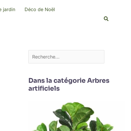
R
 jardin
Déco de Noël
e
Recherche
c
h
e
r
c
h
e
Dans la catégorie Arbres
artificiels
r