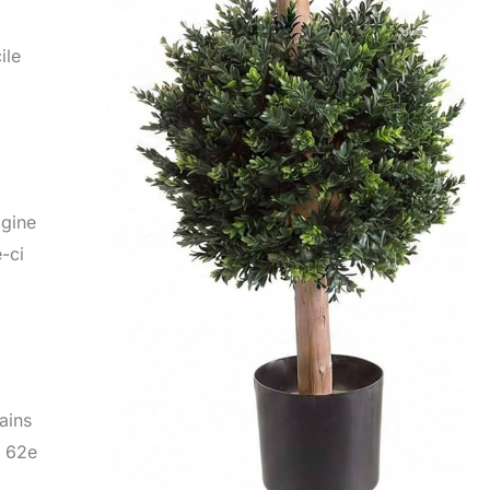
ile
igine
-ci
tains
e 62e