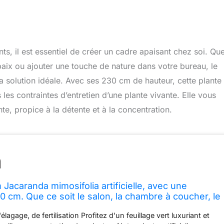
ts, il est essentiel de créer un cadre apaisant chez soi. Qu
aix ou ajouter une touche de nature dans votre bureau, le
a solution idéale. Avec ses 230 cm de hauteur, cette plante
les contraintes d’entretien d’une plante vivante. Elle vous
te, propice à la détente et à la concentration.
Jacaranda mimosifolia artificielle, avec une
0 cm. Que ce soit le salon, la chambre à coucher, le
ue zone peut rayonner d'un charme unique
élagage, de fertilisation Profitez d'un feuillage vert luxuriant et
t décorée