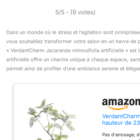
5/5 - (9 votes)
Dans un monde où le stress et l’agitation sont omniprésen
vous souhaitiez transformer votre salon en un havre de p
« VerdantCharm Jacaranda mimosifolia artificielle » est l
artificielle offre un charme unique à chaque espace, sans 
permet ainsi de profiter d’une ambiance sereine et élégan
VerdantCharm 
hauteur de 23
bureau, chaq
Pas d'arrosage, d'
lorsqu'elle es