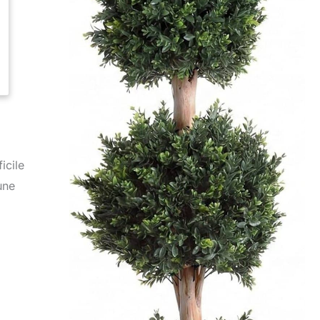
icile
’une