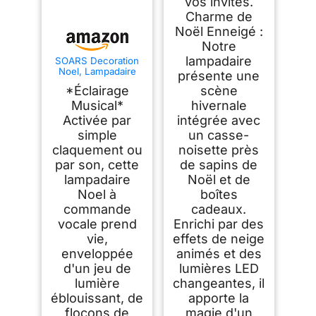
vos invités.
Charme de
Noël Enneigé :
Notre
lampadaire
SOARS Decoration
Noel, Lampadaire
présente une
Noel 32 X 32 X 173
*Éclairage
scène
CM avec Musique,
Boule de Cristal
Musical*
hivernale
Rotative à 360°,
Activée par
intégrée avec
Flocons de Neige,
simple
un casse-
Sapin de Noel, Deco
Noel Exterieur &
claquement ou
noisette près
Interieur pour
par son, cette
de sapins de
Jardin, Cour, Salon
lampadaire
Noël et de
Noel à
boîtes
commande
cadeaux.
vocale prend
Enrichi par des
vie,
effets de neige
enveloppée
animés et des
d'un jeu de
lumières LED
lumière
changeantes, il
éblouissant, de
apporte la
flocons de
magie d'un