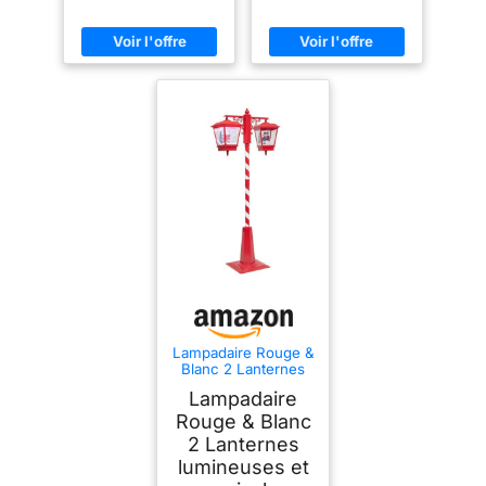
Lampadaire Rouge &
Blanc 2 Lanternes
Lumineuses et
Lampadaire
Musicales avec
Père-Noël et
Rouge & Blanc
Bonhomme de
2 Lanternes
Neige - Feeric
lumineuses et
Christmas