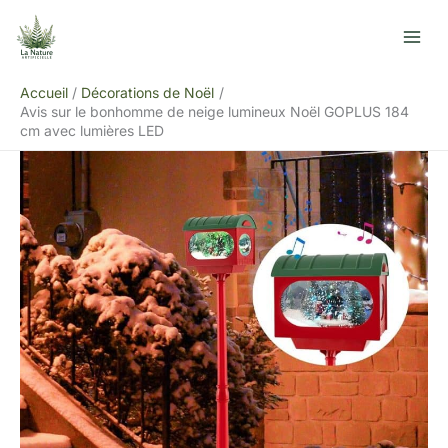
Aller
R
au
e
contenu
c
Accueil
Décorations de Noël
h
Avis sur le bonhomme de neige lumineux Noël GOPLUS 184
e
cm avec lumières LED
r
c
h
e
r