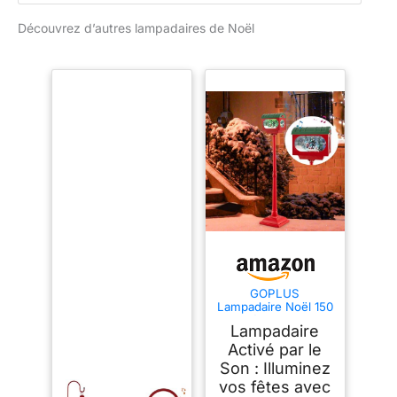
Découvrez d’autres lampadaires de Noël
GOPLUS
Lampadaire Noël 150
cm, Décoration Noel
Lampadaire
Exterieur Tournant
Activé par Son avec
Activé par le
Lumières Colorées,
Son : Illuminez
Musique, Effets
vos fêtes avec
Neige, Scène