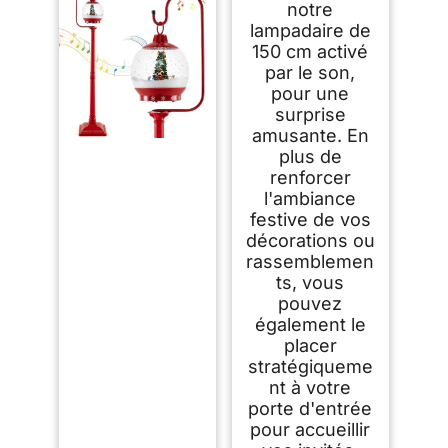
Festive, Lanterne
notre
Boite Mail à Neige
lampadaire de
Noel (Boite-150CM)
150 cm activé
par le son,
pour une
surprise
amusante. En
plus de
renforcer
l'ambiance
festive de vos
décorations ou
rassemblemen
ts, vous
pouvez
également le
placer
stratégiqueme
nt à votre
porte d'entrée
pour accueillir