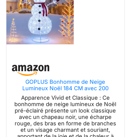
GOPLUS Bonhomme de Neige
Lumineux Noël 184 CM avec 200
Lumières LED, Decoration Noel
Apparence Vivid et Classique : Ce
Exterieur Lumineuse avec Piquets de
bonhomme de neige lumineux de Noël
Sol, pour Pelouse, Jardin, Porche, 125 x
pré-éclairé présente un look classique
80 x 184 CM
avec un chapeau noir, une écharpe
rouge, des bras en forme de branches
et un visage charmant et souriant,
apportant de la joie et de la chaleur à