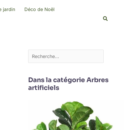
R
 jardin
Déco de Noël
e
Recherche
c
h
e
r
c
h
e
Dans la catégorie Arbres
artificiels
r