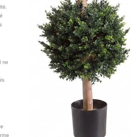
té.
té
s
l ne
is
ne
orme