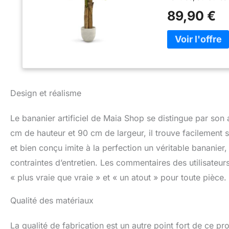
espaces : 180 cm 
89,90 €
bureaux, hôtels, r
branches modelable
doucement pour rég
noir en plastique
décoratif. Le pani
arrosage, taille n
garder son aspect
Design et réalisme
bureau, à l'hôtel 
Le bananier artificiel de Maia Shop se distingue par so
cm de hauteur et 90 cm de largeur, il trouve facilement s
et bien conçu imite à la perfection un véritable bananier
contraintes d’entretien. Les commentaires des utilisate
« plus vraie que vraie » et « un atout » pour toute pièce.
Qualité des matériaux
La qualité de fabrication est un autre point fort de ce pro