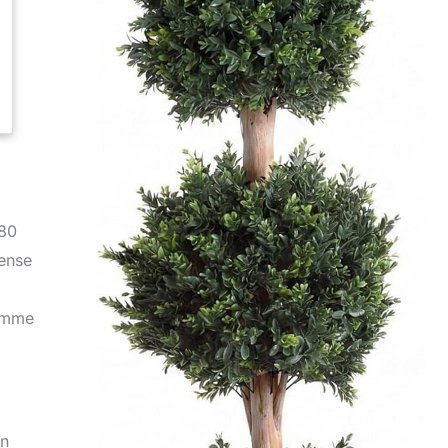
180
dense
comme
en