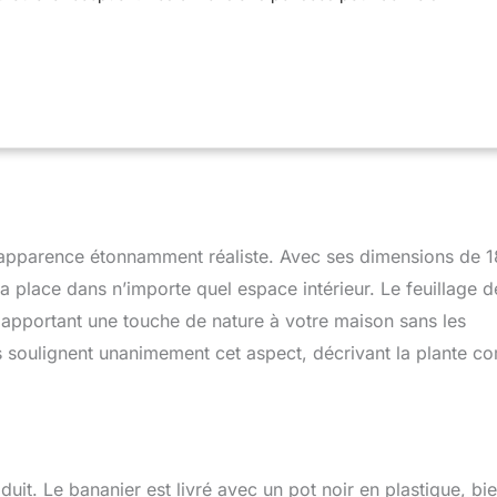
de haut et environ 90 cm de large, pour salons, entrées,
estaurants et projets d'aménagement intérieur. Feuilles et
s : dès la sortie du carton, écartez-les et orientez-les
ler le volume, la largeur et la silhouette selon votre espace. Pot
 à base stable inclus, prêt à poser ou à glisser dans un cache-pot
er ou cache-pot visible sur les photos n'est pas inclus. Sans
i lumière naturelle : un dépoussiérage occasionnel suffit pour
 vert toute l'année. Recommandé en intérieur à la maison, au
ou au restaurant.
n apparence étonnamment réaliste. Avec ses dimensions de 
a place dans n’importe quel espace intérieur. Le feuillage 
, apportant une touche de nature à votre maison sans les
urs soulignent unanimement cet aspect, décrivant la plante 
duit. Le bananier est livré avec un pot noir en plastique, bi