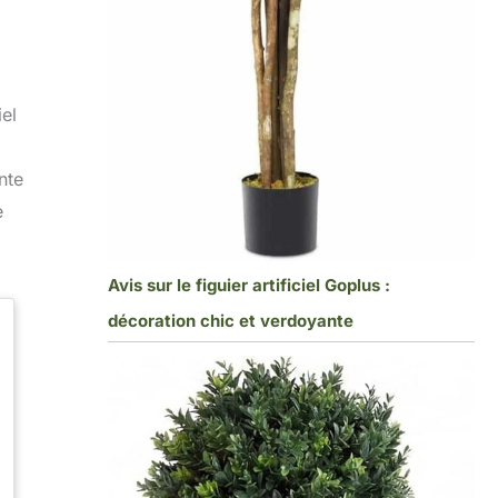
iel
nte
e
Avis sur le figuier artificiel Goplus :
décoration chic et verdoyante