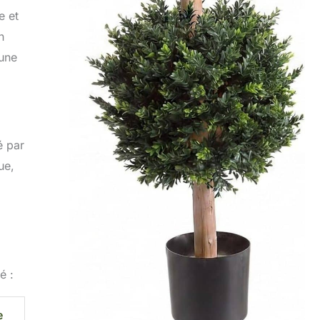
e et
n
’une
é par
ue,
é :
e