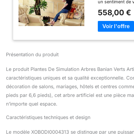
un sentiment de v
et installé manue
558,00 €
la soie ♔ Matériel
partir de matéria
l'environnement.D
des feuilles douce
artificiels / pêch
s'estomperont pas
plantes artificiell
Présentation du produit
magnifiques.Vous p
décoration de vot
Le produit Plantes De Simulation Arbres Banian Verts Art
partout où vous le
choix parfait pour
caractéristiques uniques et sa qualité exceptionnelle. Conç
décoration de fleu
décoration de salons, mariages, hôtels et centres comm
décoration de la r
pieds par 6,6 pieds), cet arbre artificiel est une pièce 
Remarque: les bran
artificiellement.Si
n’importe quel espace.
l'apparence.Penda
humidité et un mi
Caractéristiques techniques et design
Le modèle XOBODI0004313 se distingue par une puissance 