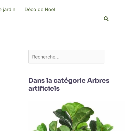
R
 jardin
Déco de Noël
e
Recherche
c
h
e
r
c
h
e
Dans la catégorie Arbres
artificiels
r