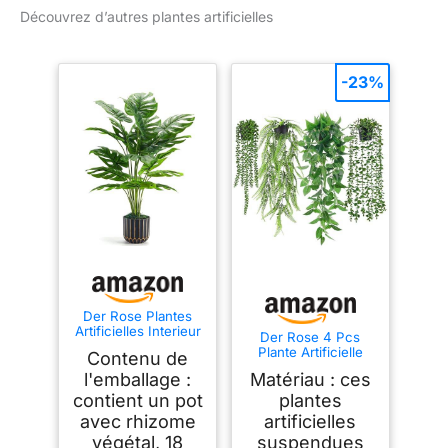
Découvrez d’autres plantes artificielles
-23%
Der Rose Plantes
Artificielles Interieur
Der Rose 4 Pcs
Monstera en
Plante Artificielle
Contenu de
Pot,71cm Fausse
Tombante,Plantes
Plante Idéal pour la
l'emballage :
Matériau : ces
Artificielles Interieur
Décoration de
et Exterieur,Fausse
contient un pot
plantes
Salon, Chambre,
Plante Convient
avec rhizome
artificielles
Bureau et Jardin（1
pour Décorer le
Pot）
végétal, 18
suspendues
Bureau,Salon,Cuisin