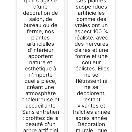
qu'il s'agisse
Ces plantes
d'une
suspendues
décoration de
artificielles
salon, de
comme des
bureau ou de
vraies ont un
ferme, nos
aspect 100 %
plantes
réaliste, avec
artificielles
des nervures
d'intérieur
claires et une
apportent
forme et une
nature et
couleur
esthétique à
réalistes. Elles
n'importe
ne se
quelle pièce,
flétrissent ni
créant une
ne se
atmosphère
décolorent,
chaleureuse et
restant
accueillante
vivantes et
Sans entretien
fraîches année
: profitez de la
après année
beauté d'un
Décoration
arbre artificiel
murale : que