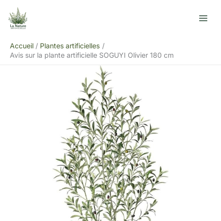
Aller
R
au
e
contenu
c
Accueil
Plantes artificielles
h
Avis sur la plante artificielle SOGUYI Olivier 180 cm
e
r
c
h
e
r