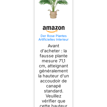
Der Rose Plantes
Artificielles Interieur
Palmier en Pot,71cm
Avant
Fausse Plante Idéal
pour la Décoration
d'acheter : la
de Salon, Chambre,
fausse plante
Bureau et Jardin（1
mesure 71,1
Pot）
cm, atteignant
généralement
la hauteur d'un
accoudoir de
canapé
standard.
Veuillez
vérifier que
cette hauteur