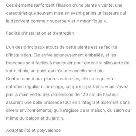
les tailler 2tailles possibles :
Ces éléments renforcent l’illusion d’une plante vivante, une
vous pouvez choisir la taille
caractéristique souvent mise en avant par les utilisateurs qui
de la plante artificielle adaptée
la décrivent comme « superbe » et « magnifique ».
à vos besoins. Disponible en
120cm petites plantes et
Facilité d’installation et d’entretien
150cm moyennes plantes
Large gamme d'applications :
L’un des principaux atouts de cette plante est sa facilité
il est parfait pour décorer les
d’installation. Elle arrive soigneusement emballée, et les
chambres familiales, les
salons, les balcons, les
branches sont faciles à manipuler pour obtenir la silhouette de
bureaux et bien plus encore.
votre choix, un point qui m’a personnellement plu.
Une fois retiré de la boîte, le
Contrairement aux plantes naturelles, elle ne requiert ni
produit peut avoir besoin
entretien régulier ni arrosage, ce qui est parfait si vous n’avez
d'être remodelé pour obtenir
l'apparence souhaitée
pas la main verte. Ses dimensions de 120 cm de hauteur
assurent une belle présence tout en s’intégrant aisément dans
divers environnements, qu’il s’agisse de la maison, du salon ou
même du balcon et du jardin.
Adaptabilité et polyvalence