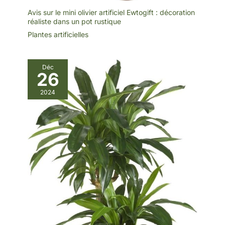
balcon ou comme
décoration saisonnière.
Avis sur le mini olivier artificiel Ewtogift : décoration
Plusieurs styles
réaliste dans un pot rustique
disponibles, faciles à
assortir à une décoration
Plantes artificielles
moderne ou classique.
Déc
26
2024