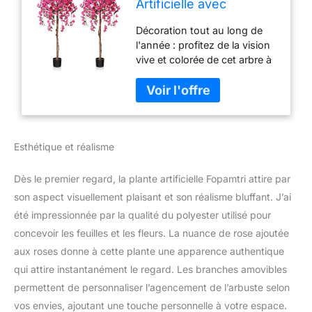
Artificielle avec
Fausses Fleurs Rose
Décoration tout au long de
150cm Fausse Plante
l'année : profitez de la vision
Interieur et Exterieur
vive et colorée de cet arbre à
Arbre Artificiel en Pot
fleurs artificiel en toute
pour Maison Chambre
saison. Des fleurs et des
Salon Balcon Cour
feuilles plus vraies que nature
Jardin Décoration (2
ornent le tronc naturel
Pack)
Matériaux de qualité : Nos
Esthétique et réalisme
plantes artificielles sont
composées de fleurs et de
feuillages en tissu et de
Dès le premier regard, la plante artificielle Fopamtri attire par
véritables poteaux en bois.
son aspect visuellement plaisant et son réalisme bluffant. J’ai
Les feuilles et les fleurs sont
été impressionnée par la qualité du polyester utilisé pour
conçues pour imiter la forme
concevoir les feuilles et les fleurs. La nuance de rose ajoutée
du vrai rotin Sans entretien :
nos fausse plante sont très
aux roses donne à cette plante une apparence authentique
faciles à entretenir par
qui attire instantanément le regard. Les branches amovibles
rapport aux vraies plantes. Il
permettent de personnaliser l’agencement de l’arbuste selon
n'est pas nécessaire de les
vos envies, ajoutant une touche personnelle à votre espace.
arroser, de les fertiliser ou de