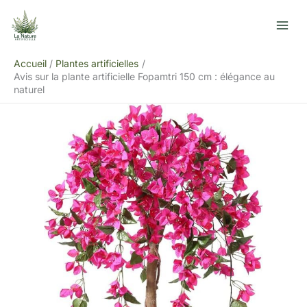
Aller
R
au
e
contenu
c
Accueil
Plantes artificielles
h
Avis sur la plante artificielle Fopamtri 150 cm : élégance au
e
naturel
r
c
h
e
r