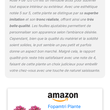
Rose » de 120 cm est un véritable atout pour sublimer
il est parfait pour décorer les
tout espace intérieur ou extérieur. Avec une esthétique
chambres familiales, les
notée 5 sur 5, cette plante se distingue par sa
superbe
salons, les balcons, les
bureaux et bien plus encore.
imitation
et son
tronc réaliste
, offrant ainsi une
très
Une fois retiré de la boîte, le
belle qualité
. Les feuilles ajustables permettent de
produit peut avoir besoin
personnaliser son apparence selon l’ambiance désirée.
d'être remodelé pour obtenir
Cependant, bien que la qualité du matériel et la solidité
l'apparence souhaitée
soient solides, le pot semble un peu petit et parfois
donne un aspect bon marché. Malgré cela, le rapport
qualité-prix reste très satisfaisant avec une note de 4,
faisant de cette plante un choix judicieux pour embellir
votre chez-vous avec une touche de naturel saisissante.
Fopamtri Plante