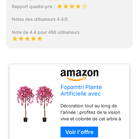
Rapport qualité-prix :
Notes des utilisateurs 4.4/5
Note de 4.4 pour 496 utilisateurs
Fopamtri Plante
Artificielle avec
Fausses Fleurs Rose
Décoration tout au long de
150cm Fausse Plante
l'année : profitez de la vision
Interieur et Exterieur
vive et colorée de cet arbre à
Arbre Artificiel en Pot
fleurs artificiel en toute
pour Maison Chambre
saison. Des fleurs et des
Salon Balcon Cour
feuilles plus vraies que nature