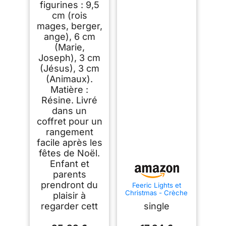
figurines : 9,5
cm (rois
mages, berger,
ange), 6 cm
(Marie,
Joseph), 3 cm
(Jésus), 3 cm
(Animaux).
Matière :
Résine. Livré
dans un
coffret pour un
rangement
facile après les
fêtes de Noël.
Enfant et
parents
prendront du
Feeric Lights et
Christmas - Crèche
plaisir à
de noël à LED avec
regarder cett
single
7 santons 20x13cm
résine et Bois