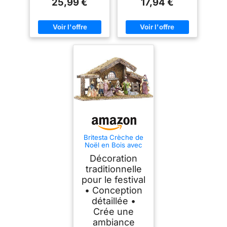
25,99 €
17,94 €
Britesta Crèche de
Noël en Bois avec
Figurines en
Décoration
Porcelaine peintes à
la ma...
traditionnelle
pour le festival
• Conception
détaillée •
Crée une
ambiance