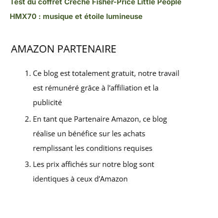
Test du coffret Crèche Fisher-Price Little People
HMX70 : musique et étoile lumineuse