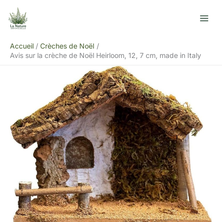
Aller
R
au
e
contenu
c
Accueil
Crèches de Noël
h
Avis sur la crèche de Noël Heirloom, 12, 7 cm, made in Italy
e
r
c
h
e
r