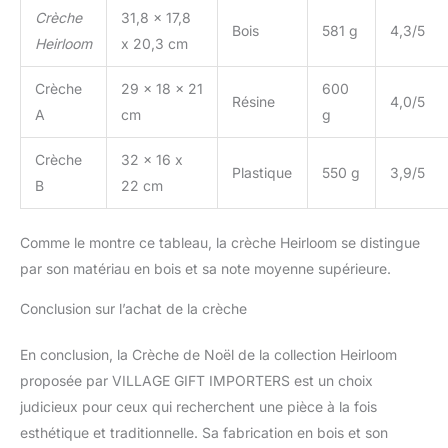
Crèche
31,8 x 17,8
Bois
581 g
4,3/5
Heirloom
x 20,3 cm
Crèche
29 x 18 x 21
600
Résine
4,0/5
A
cm
g
Crèche
32 x 16 x
Plastique
550 g
3,9/5
B
22 cm
Comme le montre ce tableau, la crèche Heirloom se distingue
par son matériau en bois et sa note moyenne supérieure.
Conclusion sur l’achat de la crèche
En conclusion, la Crèche de Noël de la collection Heirloom
proposée par VILLAGE GIFT IMPORTERS est un choix
judicieux pour ceux qui recherchent une pièce à la fois
esthétique et traditionnelle. Sa fabrication en bois et son