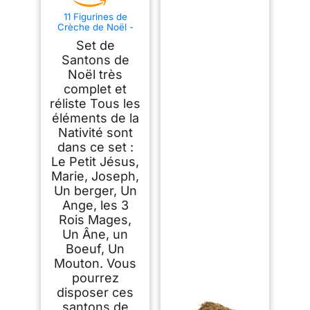
11 Figurines de
Crèche de Noël -
Nativité - Santons de
Set de
Noël réalistes
Santons de
Noël très
complet et
réliste Tous les
éléments de la
Nativité sont
dans ce set :
Le Petit Jésus,
Marie, Joseph,
Un berger, Un
Ange, les 3
Rois Mages,
Un Âne, un
Boeuf, Un
Mouton. Vous
pourrez
disposer ces
santons de