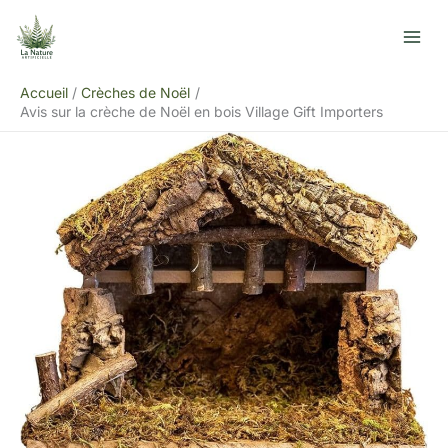
Aller
R
au
e
contenu
c
Accueil
Crèches de Noël
h
Avis sur la crèche de Noël en bois Village Gift Importers
e
r
c
h
e
r