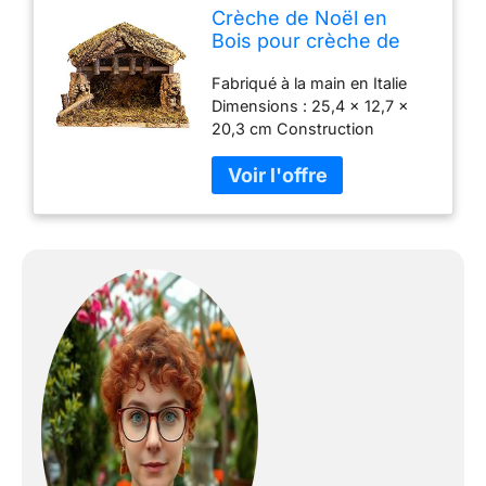
Crèche de Noël en
Bois pour crèche de
Noël, 25,4 x 12,7 x
Fabriqué à la main en Italie
20,3 cm, fabriquée en
Dimensions : 25,4 x 12,7 x
Italie
20,3 cm Construction
entièrement en bois Aspect
naturel qui complète
n'importe quelle crèche Taille
parfaite pour les figurines de
12,7 cm