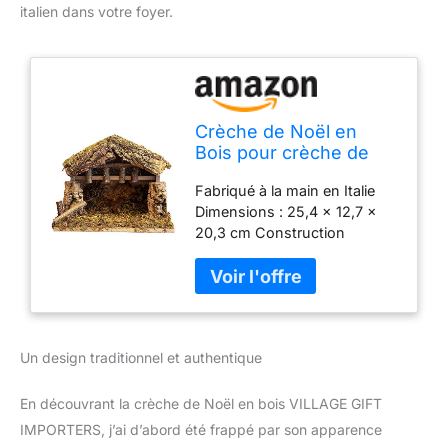
italien dans votre foyer.
Crèche de Noël en
Bois pour crèche de
Noël, 25,4 x 12,7 x
Fabriqué à la main en Italie
20,3 cm, fabriquée en
Dimensions : 25,4 x 12,7 x
Italie
20,3 cm Construction
entièrement en bois Aspect
naturel qui complète
n'importe quelle crèche Taille
parfaite pour les figurines de
12,7 cm
Un design traditionnel et authentique
En découvrant la crèche de Noël en bois VILLAGE GIFT
IMPORTERS, j’ai d’abord été frappé par son apparence