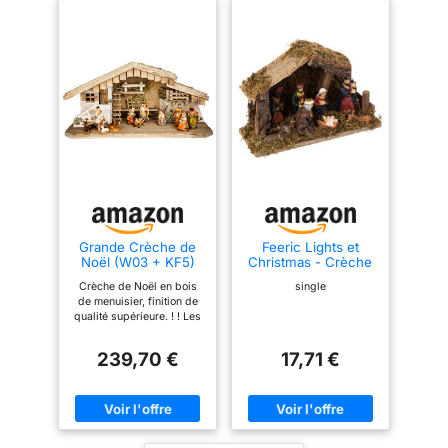
Grande Crèche de
Feeric Lights et
Noël (W03 + KF5)
Christmas - Crèche
Avec Figurines
de noël à LED avec
Crèche de Noël en bois
single
7 santons 20x13cm
de menuisier, finition de
résine et Bois
qualité supérieure. ! ! Les
dimensions sont : L : 70 x
l : 30 x h : 33 cm -
239,70 €
17,71 €
Hauteur des figurines
jusqu'à environ 9,5 cm -
L'éclairage de crèche
assorti est disponible
dans ma boutique !! ! La
crèche de Noël en bois,