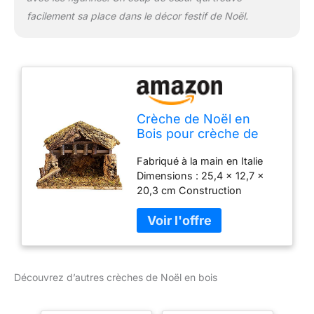
facilement sa place dans le décor festif de Noël.
Crèche de Noël en
Bois pour crèche de
Noël, 25,4 x 12,7 x
Fabriqué à la main en Italie
20,3 cm, fabriquée en
Dimensions : 25,4 x 12,7 x
Italie
20,3 cm Construction
entièrement en bois Aspect
naturel qui complète
n'importe quelle crèche Taille
parfaite pour les figurines de
12,7 cm
Découvrez d’autres crèches de Noël en bois